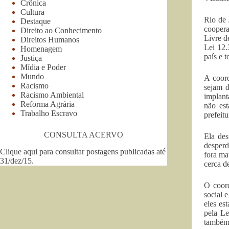
Crônica
Cultura
Rio de 
Destaque
coopera
Direito ao Conhecimento
Livre d
Direitos Humanos
Lei 12.
Homenagem
país e 
Justiça
Mídia e Poder
Mundo
A coord
Racismo
sejam d
Racismo Ambiental
implant
Reforma Agrária
não est
Trabalho Escravo
prefeit
CONSULTA ACERVO
Ela des
desperd
Clique aqui para consultar postagens publicadas até
fora ma
31/dez/15
.
cerca d
O coord
social 
eles es
pela Le
também 