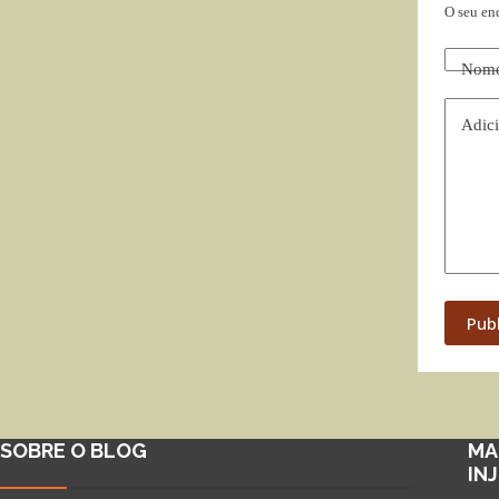
O seu en
Nom
Adici
Pub
SOBRE O BLOG
MA
IN