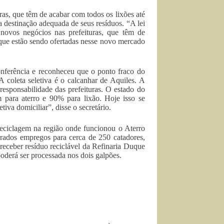
ras, que têm de acabar com todos os lixões até
a destinação adequada de seus resíduos. “A lei
novos negócios nas prefeituras, que têm de
s que estão sendo ofertadas nesse novo mercado
onferência e reconheceu que o ponto fraco do
A coleta seletiva é o calcanhar de Aquiles. A
responsabilidade das prefeituras. O estado do
 para aterro e 90% para lixão. Hoje isso se
tiva domiciliar”, disse o secretário.
reciclagem na região onde funcionou o Aterro
ados empregos para cerca de 250 catadores,
 receber resíduo reciclável da Refinaria Duque
oderá ser processada nos dois galpões.