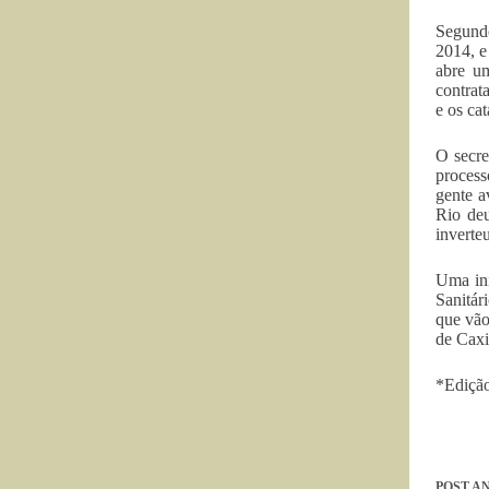
Segundo
2014, e
abre um
contrat
e os ca
O secre
process
gente a
Rio deu
inverte
Uma ini
Sanitár
que vão
de Caxi
*Edição
POST
AN