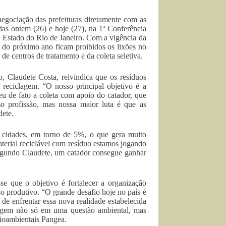
negociação das prefeituras diretamente com as
das ontem (26) e hoje (27), na 1ª Conferência
 Estado do Rio de Janeiro. Com a vigência da
ir do próximo ano ficam proibidos os lixões no
de centros de tratamento e da coleta seletiva.
Claudete Costa, reivindica que os resíduos
reciclagem. “O nosso principal objetivo é a
eu de fato a coleta com apoio do catador, que
o profissão, mas nossa maior luta é que as
dete.
s cidades, em torno de 5%, o que gera muito
terial reciclável com resíduo estamos jogando
 Segundo Claudete, um catador consegue ganhar
e que o objetivo é fortalecer a organização
o produtivo. “O grande desafio hoje no país é
de enfrentar essa nova realidade estabelecida
lagem não só em uma questão ambiental, mas
ioambientais Pangea.