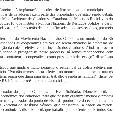
Janeiro – A implantação de coleta de lixo seletiva nos municípios e a 
tivas de catadores fazem parte das prioridades que estão sendo debati
e Meio Ambiente de Catadores e Catadoras de Materiais Recicláveis do
305/2010, que institui a Política Nacional de Resíduos Sólidos, a part
todas as prefeituras terão de dar um fim adequado aos resíduos, por meio 
enadora do Movimento Nacional dos Catadores no município do Rio, 
estinados às cooperativas em vez de serem enviados às empresas de 
ação da coleta seletiva com a inclusão dos catadores. Ainda não ocorr
á sendo o protagonista nesse processo. Já somos reconhecidos com
uras contratem as cooperativas como prestadoras de serviço”, disse Clau
tacou que ainda é muito pequeno o percentual de coleta seletiva na
ício. “Por não termos coleta seletiva, no momento em que se mistura ma
téria-prima que daria para gerar trabalho e renda às famílias”, disse.
e R$ 1,3 mil por mês por meio da reciclagem.
enador do projeto Catadores em Rede Solidária, Dione Manetti, diss
e econômica dos catadores, para que possam organizar melhor o process
tarem organizados do ponto de vista da produção e da economia, a fim 
i Nacional de Resíduos Sólidos, que transformou a cadeia da recic
econômica”, disse Manetti, que trabalha para o Centro de Estudos Soc