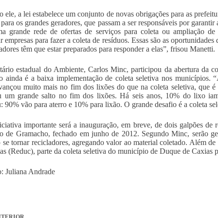
 ele, a lei estabelece um conjunto de novas obrigações para as prefeitu
 para os grandes geradores, que passam a ser responsáveis por garantir 
a grande rede de ofertas de serviços para coleta ou ampliação de 
ar empresas para fazer a coleta de resíduos. Essas são as oportunidade
tadores têm que estar preparados para responder a elas”, frisou Manetti.
tário estadual do Ambiente, Carlos Minc, participou da abertura da c
o ainda é a baixa implementação de coleta seletiva nos municípios. “
vançou muito mais no fim dos lixões do que na coleta seletiva, que é 
 um grande salto no fim dos lixões. Há seis anos, 10% do lixo iam
u: 90% vão para aterro e 10% para lixão. O grande desafio é a coleta sele
ciativa importante será a inauguração, em breve, de dois galpões de 
io de Gramacho, fechado em junho de 2012. Segundo Minc, serão ger
 se tornar recicladores, agregando valor ao material coletado. Além de
as (Reduc), parte da coleta seletiva do município de Duque de Caxias p
: Juliana Andrade
TERIOR