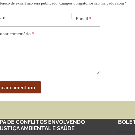
dereço de e-mail não será publicado.
Campos obrigatórios são marcados com
*
e
*
E-mail
*
onar comentário
*
licar comentário
PA DE CONFLITOS ENVOLVENDO
BOLE
JUSTIÇA AMBIENTAL E SAÚDE