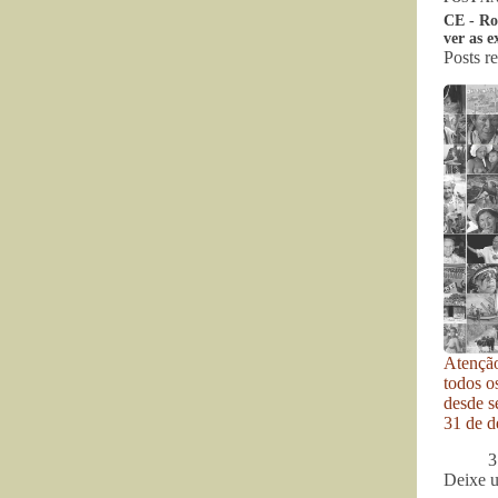
CE - Ro
ver as e
Posts r
Atenção
todos o
desde se
31 de d
3
Deixe 