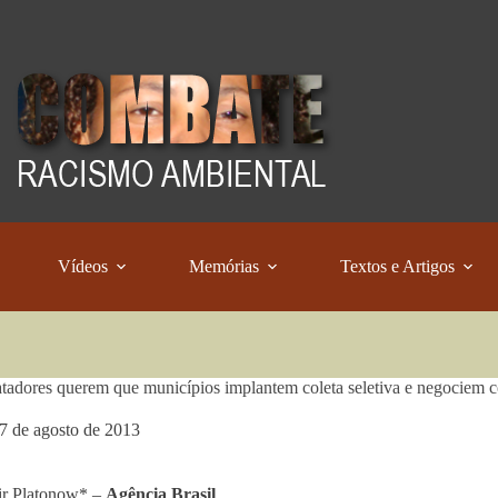
Vídeos
Memórias
Textos e Artigos
tadores querem que municípios implantem coleta seletiva e negociem 
7 de agosto de 2013
ir Platonow* –
Agência Brasil