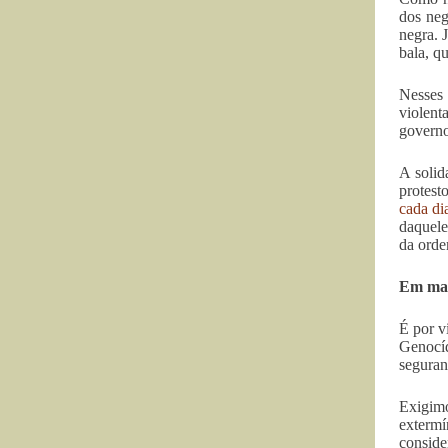
dos neg
negra. 
bala, q
Nesses 
violent
governo
A solid
protest
cada di
daquele
da orde
Em ma
É por v
Genocí
seguran
Exigimo
extermí
conside