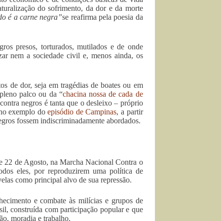
turalização do sofrimento, da dor e da morte
do é a carne negra”
se reafirma pela poesia da
os presos, torturados, mutilados e de onde
izar nem a sociedade civil e, menos ainda, os
s de dor, seja em tragédias de boates ou em
leno palco ou da “
chacina nossa de cada de
 contra negros é tanta que o desleixo – próprio
o no exemplo do
episódio de Campinas
, a partir
egros fossem indiscriminadamente abordados.
ste 22 de Agosto, na Marcha Nacional Contra o
dos eles, por reproduzirem uma política de
elas como principal alvo de sua repressão.
nhecimento e combate às milícias e grupos de
il, construída com participação popular e que
ão, moradia e trabalho.