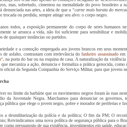
ros, mas, sobretudo, cimentou na mentalidade do povo brasileiro a na
Já denunciada nas artes, a ideia de que a
“carne mais barata do merca
ue trocada ou perdida, sempre atinge seu alvo: o corpo negro.
anos todos, a exposição permanente do corpo de seres humanos negr
amente se arranca a vida, não foi suficiente para sensibilizar e mobil
s de quaisquer instâncias ou partidos.
ariedade e a comoção empregada aos jovens brancos em seus momento
os de asfalto, contrastam com irrelevância do
fankeiro assassinado
em p
a
“, na porta do bar ou na esquina de casa. A naturalização da violência
 que mecaniza a ação, denuncia e formaliza a prática genocida, com
m oficial da Segunda Companhia do Serviço Militar, para que jovens n
rcha
iver no limite da barbárie que os movimentos negros foram às ruas ne
dio da Juventude Negra. Marchamos para denunciar os governos, to
ça pública que elege o jovem negro, pobre e morador de periferias e fav
s a desmilitarização da polícia e da política; O fim da PM; O reco
nio; Reivindicamos uma nova política de segurança pública para o Bras
re como pressuposto de sua existência, investimentos em saúde, educaç