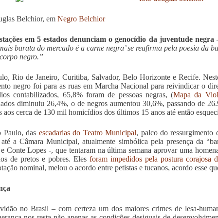
glas Belchior, em
Negro Belchior
stações em 5 estados denunciam o genocídio da juventude negra 
mais barata do mercado é a carne negra’ se reafirma pela poesia da ba
 corpo negro.”
lo, Rio de Janeiro, Curitiba, Salvador, Belo Horizonte e Recife. Nes
to negro foi para as ruas em Marcha Nacional para reivindicar o dire
ios contabilizados, 65,8% foram de pessoas negras, (
Mapa da Viol
nados diminuiu 26,4%, o de negros aumentou 30,6%, passando de 26.
os aos cerca de 130 mil homicídios dos últimos 15 anos até então esque
 Paulo, das
escadarias do Teatro Municipal
, palco do ressurgiment
até a Câmara Municipal, atualmente simbólica pela presença da “b
e Conte Lopes -, que tentaram na última semana aprovar uma homen
nos de pretos e pobres. Eles
foram impedidos pela postura corajosa 
otação nominal, melou o acordo entre petistas e tucanos, acordo esse que
nça
vidão no Brasil – com certeza um dos maiores crimes de lesa-humani
rança nos resta não apenas as condições desiguais de desenvolvimen