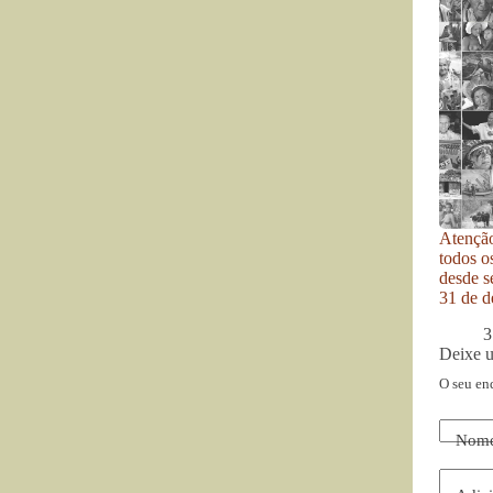
Atenção
todos o
desde se
31 de d
3
Deixe 
O seu en
Nom