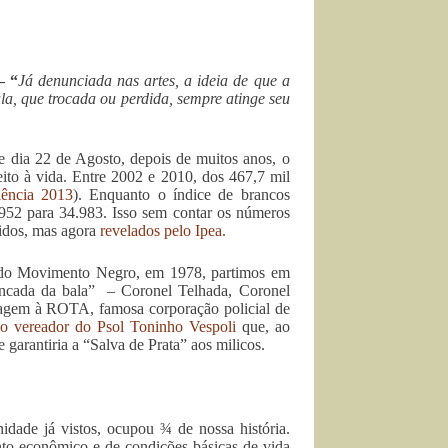
– “
Já denunciada nas artes, a ideia de que a
la, que trocada ou perdida, sempre atinge seu
te dia 22 de Agosto, depois de muitos anos, o
ito à vida. Entre 2002 e 2010, dos 467,7 mil
ência 2013
). Enquanto o índice de brancos
952 para 34.983. Isso sem contar os números
cidos, mas agora
revelados pelo Ipea.
o do Movimento Negro, em 1978, partimos em
ancada da bala” – Coronel Telhada, Coronel
agem à ROTA, famosa corporação policial de
do vereador do Psol Toninho Vespoli
que, ao
 garantiria a “Salva de Prata” aos milicos.
dade já vistos, ocupou ¾ de nossa história.
to econômico e de condições básicas de vida