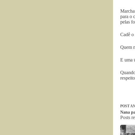
Marcham
para o 
pelas f
Cadê o
Quem m
E uma ú
Quand
respeit
POST
AN
Nana pa
Posts r