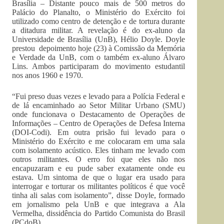
Brasília – Distante pouco mais de 500 metros do
Palácio do Planalto, o Ministério do Exército foi
utilizado como centro de detenção e de tortura durante
a ditadura militar. A revelação é do ex-aluno da
Universidade de Brasília (UnB), Hélio Doyle. Doyle
prestou depoimento hoje (23) à Comissão da Memória
e Verdade da UnB, com o também ex-aluno Álvaro
Lins. Ambos participaram do movimento estudantil
nos anos 1960 e 1970.
“Fui preso duas vezes e levado para a Polícia Federal e
de lá encaminhado ao Setor Militar Urbano (SMU)
onde funcionava o Destacamento de Operações de
Informações – Centro de Operações de Defesa Interna
(DOI-Codi). Em outra prisão fui levado para o
Ministério do Exército e me colocaram em uma sala
com isolamento acústico. Eles tinham me levado com
outros militantes. O erro foi que eles não nos
encapuzaram e eu pude saber exatamente onde eu
estava. Um sintoma de que o lugar era usado para
interrogar e torturar os militantes políticos é que você
tinha ali salas com isolamento”, disse Doyle, formado
em jornalismo pela UnB e que integrava a Ala
Vermelha, dissidência do Partido Comunista do Brasil
(PCdoB).