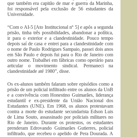
que também era capitão de mar e guerra da Marinha,
foi responsável pela exclusão de 56 estudantes da
Universidade.
“Com o AI-5 [Ato Institucional nº 5] e após a segunda
prisão, tinha três possibilidades, abandonar a política,
ir para o exterior e a clandestinidade. Pouco tempo
depois saí de casa e entrei para a clandestinidade com
o nome de Paulo Rodrigues Sampaio, passei dois anos
em São Paulo e depois fui para o Rio de Janeiro com
outro nome. Trabalhei em fábricas como operário para
articular o movimento sindical. Permaneci na
clandestinidade até 1980”, disse.
Os ex-alunos também falaram sobre episódios como a
prisão de um policial infiltrado entre os alunos da UnB
e a convivência com Honestino Guimarães, liderança
estudantil e ex-presidente da União Nacional dos
Estudantes (UNE). Em 1968, os alunos protestavam
contra a morte do estudante secundarista Edson Luis
de Lima Souto, assassinado por policiais militares no
Rio de Janeiro. Durante os protestos, os estudantes
prenderam Edrovando Guimarães Gutierres, policial
infiltrado, que recebeu o apelido de Pera Dourada. A