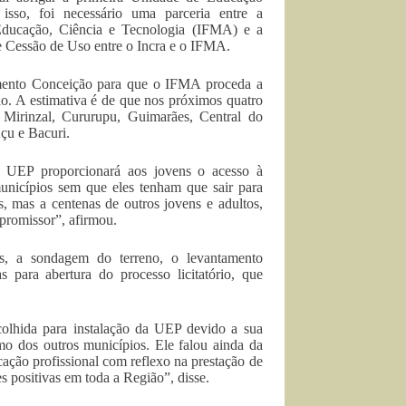
sso, foi necessário uma parceria entre a
 Educação, Ciência e Tecnologia (IFMA) e a
de Cessão de Uso entre o Incra e o IFMA.
amento Conceição para que o IFMA proceda a
ão. A estimativa é de que nos próximos quatro
 Mirinzal, Cururupu, Guimarães, Central do
çu e Bacuri.
a UEP proporcionará aos jovens o acesso à
municípios sem que eles tenham que sair para
, mas a centenas de outros jovens e adultos,
promissor”, afirmou.
s, a sondagem do terreno, o levantamento
as para abertura do processo licitatório, que
olhida para instalação da UEP devido a sua
imo dos outros municípios. Ele falou ainda da
cação profissional com reflexo na prestação de
s positivas em toda a Região”, disse.