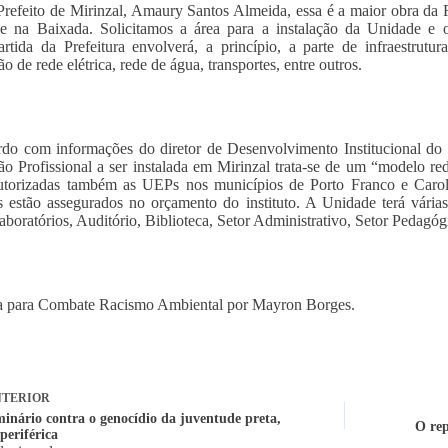
Prefeito de Mirinzal, Amaury Santos Almeida, essa é a maior obra d
se na Baixada. Solicitamos a área para a instalação da Unidade e
artida da Prefeitura envolverá, a princípio, a parte de infraestru
ão de rede elétrica, rede de água, transportes, entre outros.
do com informações do diretor de Desenvolvimento Institucional d
o Profissional a ser instalada em Mirinzal trata-se de um “modelo 
utorizadas também as UEPs nos municípios de Porto Franco e Carol
s estão assegurados no orçamento do instituto. A Unidade terá várias 
laboratórios, Auditório, Biblioteca, Setor Administrativo, Setor Pedagó
a para Combate Racismo Ambiental por Mayron Borges.
TERIOR
minário contra o genocídio da juventude preta,
O rep
periférica