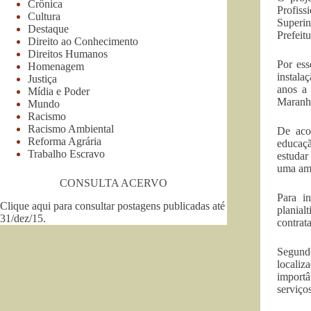
Crônica
Profis
Cultura
Superi
Destaque
Prefeit
Direito ao Conhecimento
Direitos Humanos
Por ess
Homenagem
instala
Justiça
anos a
Mídia e Poder
Maranhã
Mundo
Racismo
Racismo Ambiental
De aco
Reforma Agrária
educaçã
Trabalho Escravo
estudar
uma amp
CONSULTA ACERVO
Para i
Clique aqui para consultar postagens publicadas até
planial
31/dez/15
.
contrat
Segundo
localiz
importâ
serviço