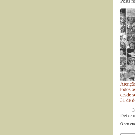
Posts r
Atenção
todos o
desde se
31 de d
3
Deixe 
O seu en