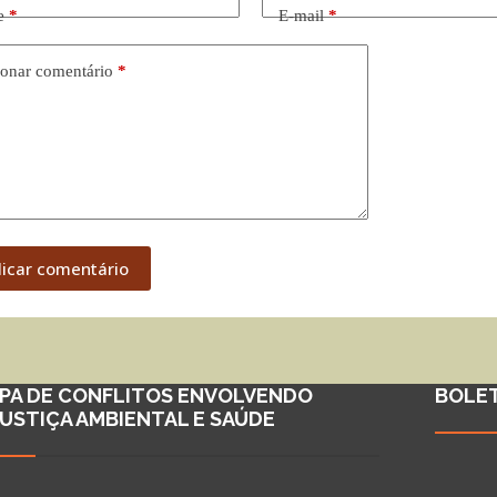
e
*
E-mail
*
onar comentário
*
licar comentário
PA DE CONFLITOS ENVOLVENDO
BOLE
JUSTIÇA AMBIENTAL E SAÚDE