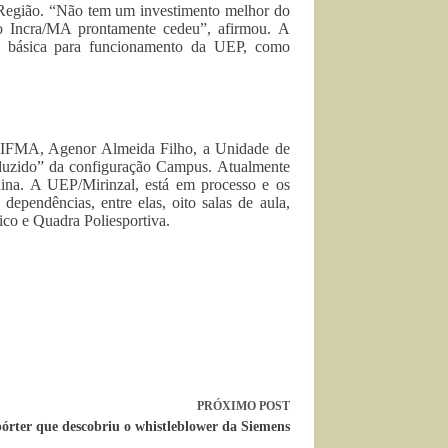
a Região. “Não tem um investimento melhor do
 o Incra/MA prontamente cedeu”, afirmou. A
tura básica para funcionamento da UEP, como
o IFMA, Agenor Almeida Filho, a Unidade de
reduzido” da configuração Campus. Atualmente
ina. A UEP/Mirinzal, está em processo e os
dependências, entre elas, oito salas de aula,
gico e Quadra Poliesportiva.
PRÓXIMO
POST
órter que descobriu o whistleblower da Siemens