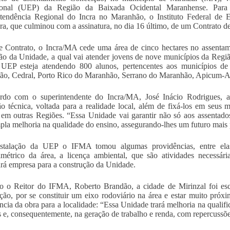
sional (UEP) da Região da Baixada Ocidental Maranhense. Para i
ntendência Regional do Incra no Maranhão, o Instituto Federal de
ura, que culminou com a assinatura, no dia 16 último, de um Contrato 
e Contrato, o Incra/MA cede uma área de cinco hectares no assent
ção da Unidade, a qual vai atender jovens de nove municípios da Regi
 UEP esteja atendendo 800 alunos, pertencentes aos municípios de
o, Cedral, Porto Rico do Maranhão, Serrano do Maranhão, Apicum-A
rdo com o superintendente do Incra/MA, José Inácio Rodrigues, 
o técnica, voltada para a realidade local, além de fixá-los em seus 
 em outras Regiões. “Essa Unidade vai garantir não só aos assentados
la melhoria na qualidade do ensino, assegurando-lhes um futuro mais 
nstalação da UEP o IFMA tomou algumas providências, entre ela
timétrico da área, a licença ambiental, que são atividades necessári
ará empresa para a construção da Unidade.
 o Reitor do IFMA, Roberto Brandão, a cidade de Mirinzal foi esc
ação, por se constituir um eixo rodoviário na área e estar muito próx
ncia da obra para a localidade: “Essa Unidade trará melhoria na qualifi
s e, consequentemente, na geração de trabalho e renda, com repercussõe