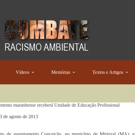
Vídeos
Memórias
Textos e Artigos
mento maranhense receberá Unidade de Educação Profissional
3 de agosto de 2013
eto de assentamento Conceição, no município de Mirinzal (MA), v