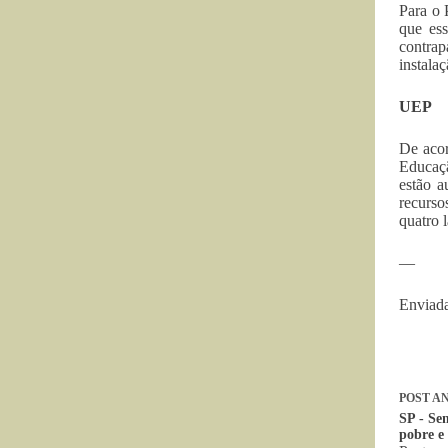
Para o 
que es
contrap
instalaç
UEP
De acor
Educaçã
estão a
recurso
quatro 
—
Enviad
POST
AN
SP - Se
pobre e 