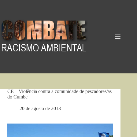
Pular
para
o
conteúdo
CE – Violência contra a comunidade de pescadores/as
do Cumbe
20 de agosto de 2013