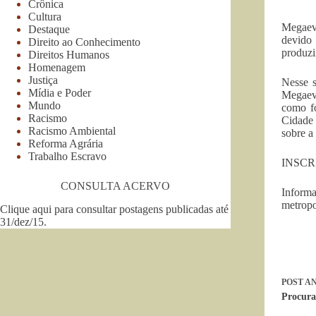
Crônica
Cultura
Megaeve
Destaque
devido 
Direito ao Conhecimento
produzi
Direitos Humanos
Homenagem
Justiça
Nesse s
Mídia e Poder
Megaev
Mundo
como fo
Racismo
Cidade 
Racismo Ambiental
sobre a
Reforma Agrária
Trabalho Escravo
INSCRI
CONSULTA ACERVO
Informa
metropo
Clique aqui para consultar postagens publicadas até
31/dez/15
.
POST
AN
Procura