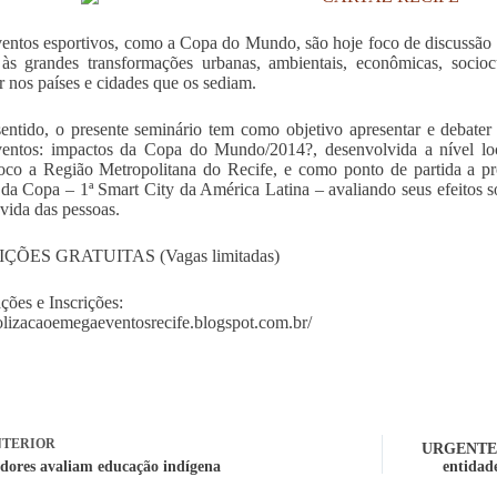
ntos esportivos, como a Copa do Mundo, são hoje foco de discussão 
às grandes transformações urbanas, ambientais, econômicas, sociocu
r nos países e cidades que os sediam.
entido, o presente seminário tem como objetivo apresentar e debater
entos: impactos da Copa do Mundo/2014?, desenvolvida a nível loc
co a Região Metropolitana do Recife, e como ponto de partida a pro
da Copa – 1ª Smart City da América Latina – avaliando seus efeitos sob
 vida das pessoas.
ÇÕES GRATUITAS (Vagas limitadas)
ções e Inscrições:
lizacaoemegaeventosrecife.blogspot.com.br/
TERIOR
URGENTE - 
dores avaliam educação indígena
entidad