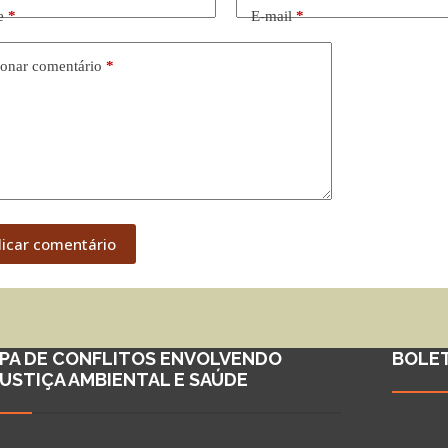
e
*
E-mail
*
onar comentário
*
licar comentário
PA DE CONFLITOS ENVOLVENDO
BOLE
JUSTIÇA AMBIENTAL E SAÚDE