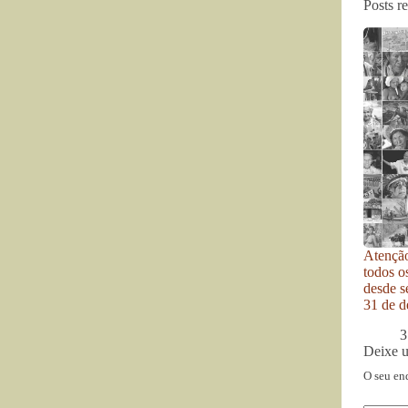
Posts r
Atenção
todos o
desde se
31 de d
3
Deixe 
O seu en