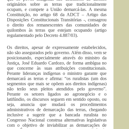
originários sobre as terras que tradicionalmente
ocupam, e compete a União demarcá-las. A mesma
Constituição, no artigo 68 da ADCT – Artigo das
Disposições Constitucionais Transitórias -, consagrou
o direito dos remanescentes das comunidades de
quilombos às terras que estejam ocupando (artigo
regulamentado pelo Decreto 4.887/03).
Os direitos, apesar de expressamente estabelecidos,
não são assegurados pelo governo. Além disso, vem se
posicionando, especialmente através do ministro da
Justiça, José Eduardo Cardozo, de forma ambígua no
que concerne às suas atribuições constitucionais.
Perante lideranças indígenas o ministro garante que
demarcará as terras e afirma: “os ruralistas (um dos
segmentos que mais se opõem aos direitos indígenas)
não terão seus pleitos atendidos pelo governo”.
Perante os setores ligados ao agronegócio e o
latifúndio, os discursos seguem em sentido oposto, ou
seja, anuncia que mudará os procedimentos
administrativos de demarcação das terras, chegando
inclusive a sugerir que a bancada ruralista no
Congresso Nacional construa alternativas legislativas
com o objetivo de inviabilizar as demarcações de