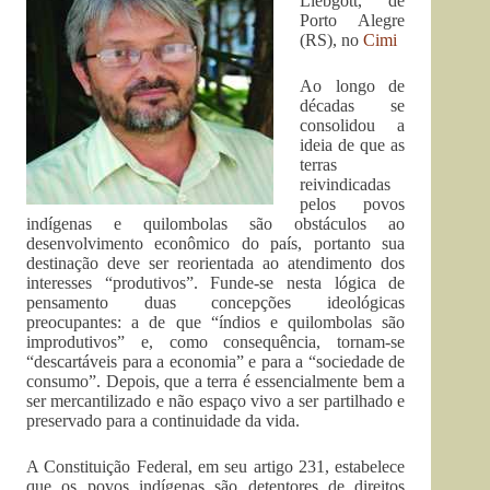
Liebgott, de
Porto Alegre
(RS), no
Cimi
Ao longo de
décadas se
consolidou a
ideia de que as
terras
reivindicadas
pelos povos
indígenas e quilombolas são obstáculos ao
desenvolvimento econômico do país, portanto sua
destinação deve ser reorientada ao atendimento dos
interesses “produtivos”. Funde-se nesta lógica de
pensamento duas concepções ideológicas
preocupantes: a de que “índios e quilombolas são
improdutivos” e, como consequência, tornam-se
“descartáveis para a economia” e para a “sociedade de
consumo”. Depois, que a terra é essencialmente bem a
ser mercantilizado e não espaço vivo a ser partilhado e
preservado para a continuidade da vida.
A Constituição Federal, em seu artigo 231, estabelece
que os povos indígenas são detentores de direitos