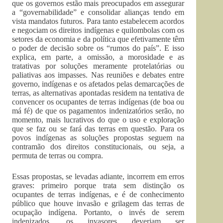
que os governos estão mais preocupados em assegurar
a “governabilidade” e consolidar alianças tendo em
vista mandatos futuros. Para tanto estabelecem acordos
e negociam os direitos indígenas e quilombolas com os
setores da economia e da política que efetivamente têm
o poder de decisão sobre os “rumos do país”. E isso
explica, em parte, a omissão, a morosidade e as
tratativas por soluções meramente protelatórias ou
paliativas aos impasses. Nas reuniões e debates entre
governo, indígenas e os afetados pelas demarcações de
terras, as alternativas apontadas residem na tentativa de
convencer os ocupantes de terras indígenas (de boa ou
má fé) de que os pagamentos indenizatórios serão, no
momento, mais lucrativos do que o uso e exploração
que se faz ou se fará das terras em questão. Para os
povos indígenas as soluções propostas seguem na
contramão dos direitos constitucionais, ou seja, a
permuta de terras ou compra.
Essas propostas, se levadas adiante, incorrem em erros
graves: primeiro porque trata sem distinção os
ocupantes de terras indígenas, e é de conhecimento
público que houve invasão e grilagem das terras de
ocupação indígena. Portanto, o invés de serem
indenizados, os invasores deveriam ser