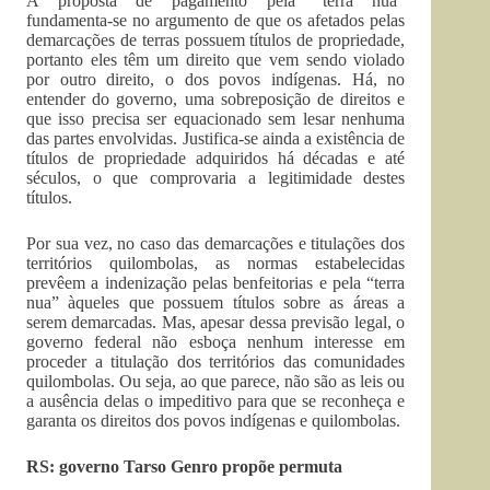
A proposta de pagamento pela “terra nua”
fundamenta-se no argumento de que os afetados pelas
demarcações de terras possuem títulos de propriedade,
portanto eles têm um direito que vem sendo violado
por outro direito, o dos povos indígenas. Há, no
entender do governo, uma sobreposição de direitos e
que isso precisa ser equacionado sem lesar nenhuma
das partes envolvidas. Justifica-se ainda a existência de
títulos de propriedade adquiridos há décadas e até
séculos, o que comprovaria a legitimidade destes
títulos.
Por sua vez, no caso das demarcações e titulações dos
territórios quilombolas, as normas estabelecidas
prevêem a indenização pelas benfeitorias e pela “terra
nua” àqueles que possuem títulos sobre as áreas a
serem demarcadas. Mas, apesar dessa previsão legal, o
governo federal não esboça nenhum interesse em
proceder a titulação dos territórios das comunidades
quilombolas. Ou seja, ao que parece, não são as leis ou
a ausência delas o impeditivo para que se reconheça e
garanta os direitos dos povos indígenas e quilombolas.
RS: governo Tarso Genro propõe permuta