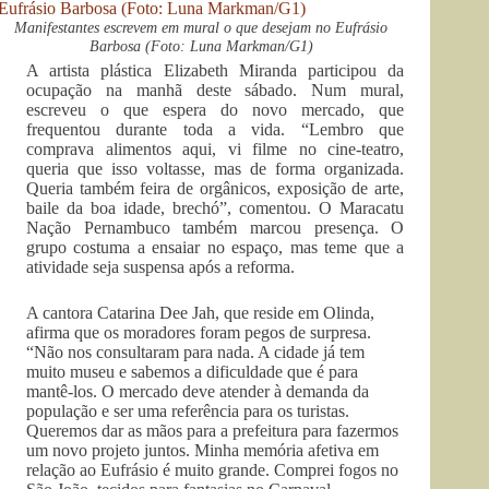
Manifestantes escrevem em mural o que desejam no Eufrásio
Barbosa (Foto: Luna Markman/G1)
A artista plástica Elizabeth Miranda participou da
ocupação na manhã deste sábado. Num mural,
escreveu o que espera do novo mercado, que
frequentou durante toda a vida. “Lembro que
comprava alimentos aqui, vi filme no cine-teatro,
queria que isso voltasse, mas de forma organizada.
Queria também feira de orgânicos, exposição de arte,
baile da boa idade, brechó”, comentou. O Maracatu
Nação Pernambuco também marcou presença. O
grupo costuma a ensaiar no espaço, mas teme que a
atividade seja suspensa após a reforma.
A cantora Catarina Dee Jah, que reside em Olinda,
afirma que os moradores foram pegos de surpresa.
“Não nos consultaram para nada. A cidade já tem
muito museu e sabemos a dificuldade que é para
mantê-los. O mercado deve atender à demanda da
população e ser uma referência para os turistas.
Queremos dar as mãos para a prefeitura para fazermos
um novo projeto juntos. Minha memória afetiva em
relação ao Eufrásio é muito grande. Comprei fogos no