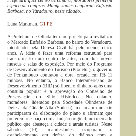
Prefeitura quer centro de cultura; moradores preferem
espaço de compras. Manifestantes ocuparam Eufrásio
Barbosa, no Varadouro, neste sábado.
Luna Markman,
G1 PE
A Prefeitura de Olinda tem um projeto para revitalizar
o Mercado Eufrásio Barbosa, no bairro do Varadouro,
interditado pela Defesa Civil há pelo menos cinco
anos. A ideia é fazer uma reforma estrutural para
transformá-lo num centro de artes, com dois novos
museus e salas de exposição. Por meio do Programa
de Desenvolvimento do Turismo (Prodetur), o governo
de Pernambuco contratou a obra, orçada em R$ 11
milhões. No entanto, o Banco Interamericano de
Desenvolvimento (BID) só libera o dinheiro após uma
consulta popular e a aprovação do Conselho de
Preservação do Sítio Histórico. No entanto,
moradores, liderados pela Sociedade Olindense de
Defesa da Cidade Alta (Sodeca), reclamam que não
participaram da elaboração do plano e afirmam que
preferem o espaço com a função original: um mercado
público que abasteça a cidade e atraia turistas. Neste
sábado (10), manifestantes ocuparam o
estabelecimento em defesa do diálogo com a