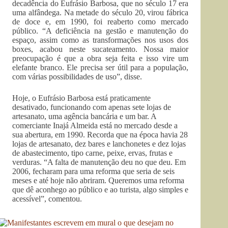
decadência do Eufrásio Barbosa, que no século 17 era
uma alfândega. Na metade do século 20, virou fábrica
de doce e, em 1990, foi reaberto como mercado
público. “A deficiência na gestão e manutenção do
espaço, assim como as transformações nos usos dos
boxes, acabou neste sucateamento. Nossa maior
preocupação é que a obra seja feita e isso vire um
elefante branco. Ele precisa ser útil para a população,
com várias possibilidades de uso”, disse.
Hoje, o Eufrásio Barbosa está praticamente
desativado, funcionando com apenas sete lojas de
artesanato, uma agência bancária e um bar. A
comerciante Inajá Almeida está no mercado desde a
sua abertura, em 1990. Recorda que na época havia 28
lojas de artesanato, dez bares e lanchonetes e dez lojas
de abastecimento, tipo carne, peixe, ervas, frutas e
verduras. “A falta de manutenção deu no que deu. Em
2006, fecharam para uma reforma que seria de seis
meses e até hoje não abriram. Queremos uma reforma
que dê aconhego ao público e ao turista, algo simples e
acessível”, comentou.