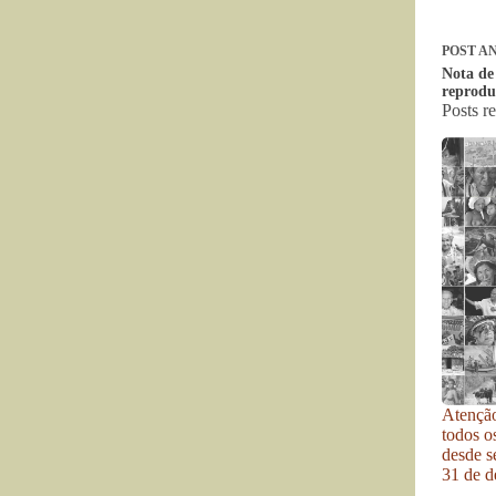
POST
AN
Nota de 
reprodu
Posts r
Atenção
todos o
desde se
31 de d