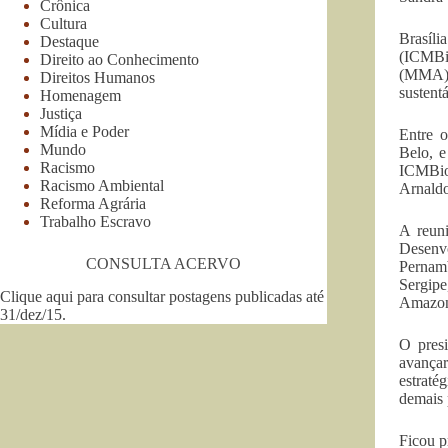
Crônica
Cultura
Brasíli
Destaque
(ICMBio
Direito ao Conhecimento
(MMA), 
Direitos Humanos
sustent
Homenagem
Justiça
Mídia e Poder
Entre o
Mundo
Belo, e
Racismo
ICMBio,
Racismo Ambiental
Arnaldo
Reforma Agrária
Trabalho Escravo
A reuni
Desenv
CONSULTA ACERVO
Pernam
Sergip
Clique aqui para consultar postagens publicadas até
Amazon
31/dez/15
.
O presi
avançar
estraté
demais 
Ficou p