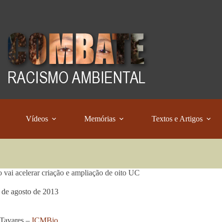
Vídeos
Memórias
Textos e Artigos
vai acelerar criação e ampliação de oito UC
 de agosto de 2013
 Tavares –
ICMBio