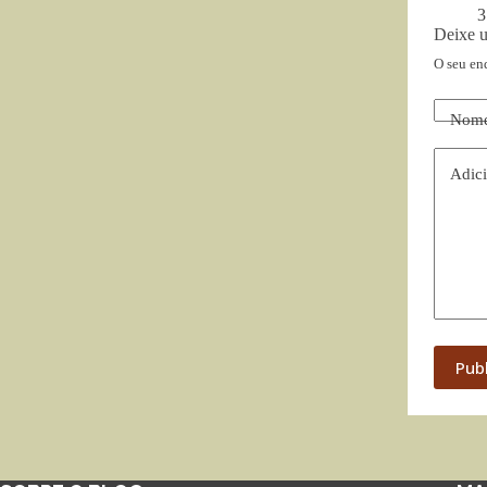
3
Deixe 
O seu en
Nom
Adici
Pub