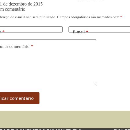
1 de dezembro de 2015
um comentário
dereço de e-mail não será publicado.
Campos obrigatórios são marcados com
*
e
*
E-mail
*
onar comentário
*
licar comentário