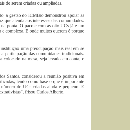
is de serem criadas ou ampliadas.
lo, a gestão do ICMBio demonstrou apoiar as
icaz que atenda aos interesses das comunidades.
l na ponta. O pacote com as oito UCs já é um
ada e complexa. E onde muitos querem é porque
 instituição uma preocupação mais real em se
a participação das comunidades tradicionais.
ja colocado na mesa, seja levado em conta, e
dos Santos, considerou a reunião positiva em
ificadas, tendo como base o que é importante
jo número de UCs criadas ainda é pequeno. E
trativistas”, frisou Carlos Alberto.