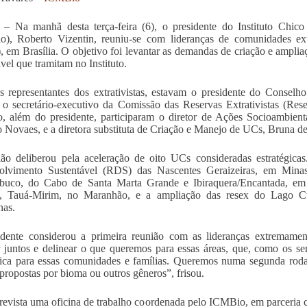
a – Na manhã desta terça-feira (6), o presidente do Instituto Chi
), Roberto Vizentin, reuniu-se com lideranças de comunidades ext
em Brasília. O objetivo foi levantar as demandas de criação e ampli
ável que tramitam no Instituto.
s representantes dos extrativistas, estavam o presidente do Consel
 o secretário-executivo da Comissão das Reservas Extrativistas (Re
 além do presidente, participaram o diretor de Ações Socioambient
 Novaes, e a diretora substituta de Criação e Manejo de UCs, Bruna de
ão deliberou pela aceleração de oito UCs consideradas estratégica
olvimento Sustentável (RDS) das Nascentes Geraizeiras, em Minas
buco, do Cabo de Santa Marta Grande e Ibiraquera/Encantada, em S
e, Tauá-Mirim, no Maranhão, e a ampliação das resex do Lago 
as.
dente considerou a primeira reunião com as lideranças extremamen
 juntos e delinear o que queremos para essas áreas, que, como os 
gica para essas comunidades e famílias. Queremos numa segunda rod
propostas por bioma ou outros gêneros”, frisou.
revista uma oficina de trabalho coordenada pelo ICMBio, em parceria 