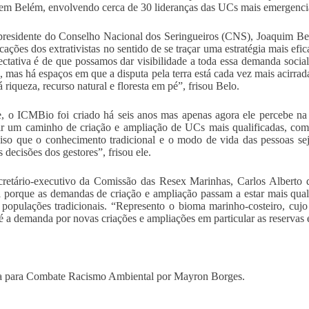
 em Belém, envolvendo cerca de 30 lideranças das UCs mais emergencia
presidente do Conselho Nacional dos Seringueiros (CNS), Joaquim Be
icações dos extrativistas no sentido de se traçar uma estratégia mais ef
ctativa é de que possamos dar visibilidade a toda essa demanda socia
 mas há espaços em que a disputa pela terra está cada vez mais acirr
 riqueza, recurso natural e floresta em pé”, frisou Belo.
e, o ICMBio foi criado há seis anos mas apenas agora ele percebe na
ir um caminho de criação e ampliação de UCs mais qualificadas, com 
iso que o conhecimento tradicional e o modo de vida das pessoas se
 decisões dos gestores”, frisou ele.
cretário-executivo da Comissão das Resex Marinhas, Carlos Alberto 
l porque as demandas de criação e ampliação passam a estar mais qual
 populações tradicionais. “Represento o bioma marinho-costeiro, cu
é a demanda por novas criações e ampliações em particular as reservas ex
a para Combate Racismo Ambiental por Mayron Borges.