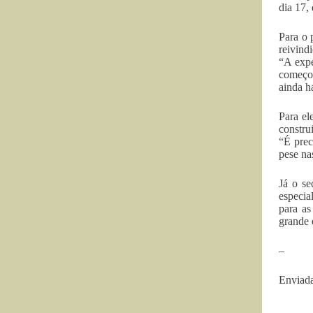
dia 17,
Para o 
reivind
“A expe
começo,
ainda há
Para el
constru
“É prec
pese nas
Já o se
especia
para as
grande 
–
Enviad