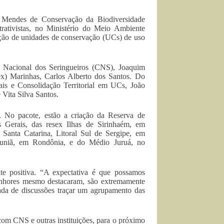
co Mendes de Conservação da Biodiversidade
rativistas, no Ministério do Meio Ambiente
ação de unidades de conservação (UCs) de uso
ho Nacional dos Seringueiros (CNS), Joaquim
sex) Marinhas, Carlos Alberto dos Santos. Do
ais e Consolidação Territorial em UCs, João
 Vita Silva Santos.
s. No pacote, estão a criação da Reserva de
 Gerais, das resex Ilhas de Sirinhaém, em
anta Catarina, Litoral Sul de Sergipe, em
Cuniã, em Rondônia, e do Médio Juruá, no
te positiva. “A expectativa é que possamos
senhores mesmo destacaram, são extremamente
ada de discussões traçar um agrupamento das
com CNS e outras instituições, para o próximo