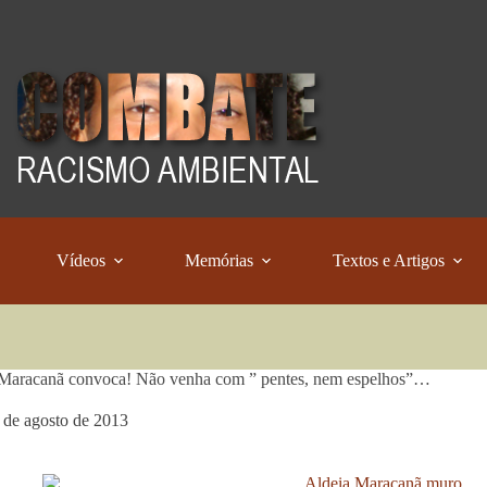
Vídeos
Memórias
Textos e Artigos
 Maracanã convoca! Não venha com ” pentes, nem espelhos”…
 de agosto de 2013