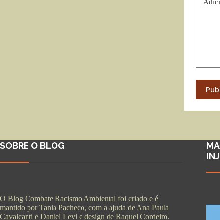
Adici
Pub
SOBRE O BLOG
MA
IN
O Blog Combate Racismo Ambiental foi criado e é
mantido por Tania Pacheco, com a ajuda de Ana Paula
Cavalcanti e Daniel Levi e design de Raquel Cordeiro.