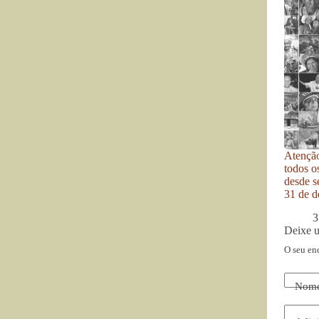
Atenção
todos o
desde se
31 de d
3
Deixe 
O seu en
Nom