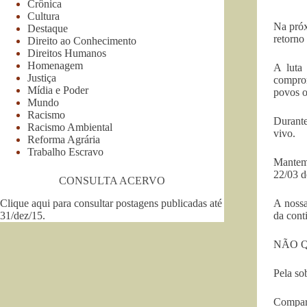
Crônica
Cultura
Na próx
Destaque
retorno
Direito ao Conhecimento
Direitos Humanos
Homenagem
A luta
Justiça
comprom
Mídia e Poder
povos o
Mundo
Racismo
Durante
Racismo Ambiental
vivo.
Reforma Agrária
Trabalho Escravo
Mantemo
22/03 d
CONSULTA ACERVO
Clique aqui para consultar postagens publicadas até
A nossa
31/dez/15
.
da con
NÃO Q
Pela so
Compare