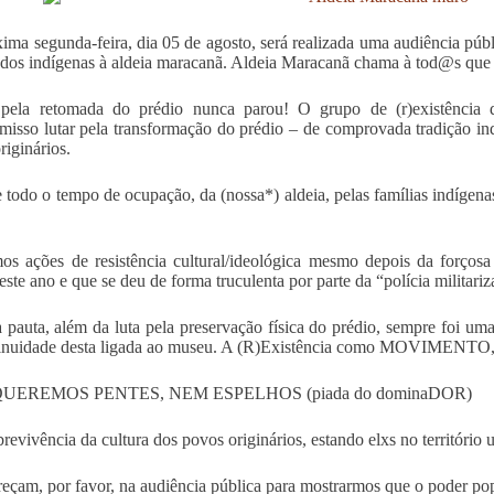
ima segunda-feira, dia 05 de agosto, será realizada uma audiência públi
 dos indígenas à aldeia maracanã. Aldeia Maracanã chama à tod@s que
 pela retomada do prédio nunca parou! O grupo de (r)existência
isso lutar pela transformação do prédio – de comprovada tradição ind
riginários.
 todo o tempo de ocupação, da (nossa*) aldeia, pelas famílias indígenas
s ações de resistência cultural/ideológica mesmo depois da forçosa
este ano e que se deu de forma truculenta por parte da “polícia militari
 pauta, além da luta pela preservação física do prédio, sempre foi uma
tinuidade desta ligada ao museu. A (R)Existência como MOVIMENTO
UEREMOS PENTES, NEM ESPELHOS (piada do dominaDOR)
brevivência da cultura dos povos originários, estando elxs no territóri
çam, por favor, na audiência pública para mostrarmos que o poder pop