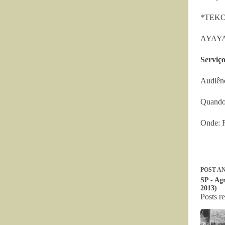
*TEKOHA
AYAY
Serviç
Audiênc
Quando:
Onde: R
POST
AN
SP - Ag
2013)
Posts r