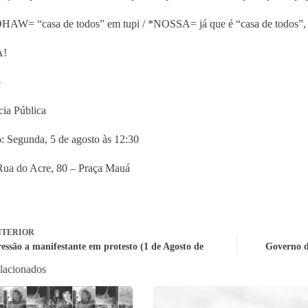
W= “casa de todos” em tupi / *NOSSA= já que é “casa de todos”, a al
A!
o
ia Pública
 Segunda, 5 de agosto às 12:30
ua do Acre, 80 – Praça Mauá
TERIOR
ressão a manifestante em protesto (1 de Agosto de
Governo d
elacionados