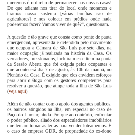
queremos é o direito de permanecer nas nossas casas!
De que adianta nos tirar do local onde moramos e
tiramos nosso sustento [várias famílias são de
agricultores] e nos colocar em prédios onde nada
poderemos fazer? Vamos viver de quê?”, questionam.
A questão é tão grave que consta como ponto de pauta
emergencial, apresentada e defendida pelo movimento
que ocupou a Câmara de São Luís por sete dias, na
maior ocupação já realizada na história da Casa. Os
vereadores, pressionados, incluíram esse item na pauta
da Sessão Aberta que foi exigida pelos ocupantes e
que acontecerá dia 7 de agosto, às 10h da manhã, no
Plenário da Casa. É exigido que eles envidem esforços
para abrir diálogo com os gestores competentes para
resolver a questão, que atinge toda a Ilha de São Luís
(
veja aqui
).
Além de não contar com o apoio dos agentes públicos,
os bairros atingidos na Ilha, em especial no caso de
Paço do Lumiar, ainda têm que ao contrário, enfrentar
o poder público, aliado dos especuladores imobiliários
que tentam tomar as terras para vender loteamentos. É
o caso da empresa GDR, de propriedade do ex-dono