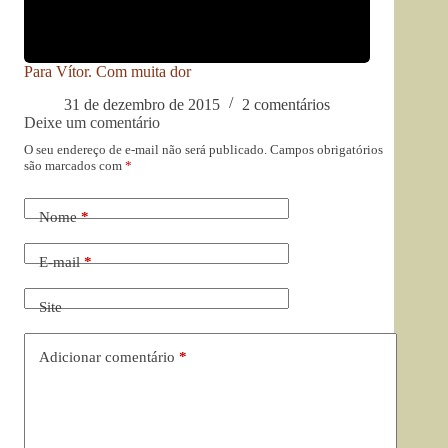
Para Vítor. Com muita dor
31 de dezembro de 2015
2 comentários
Deixe um comentário
O seu endereço de e-mail não será publicado.
Campos obrigatórios
são marcados com
*
Nome
*
E-mail
*
Site
Adicionar comentário
*