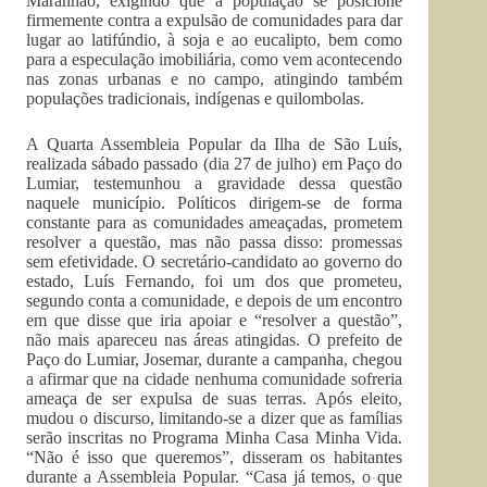
Maranhão, exigindo que a população se posicione
firmemente contra a expulsão de comunidades para dar
lugar ao latifúndio, à soja e ao eucalipto, bem como
para a especulação imobiliária, como vem acontecendo
nas zonas urbanas e no campo, atingindo também
populações tradicionais, indígenas e quilombolas.
A Quarta Assembleia Popular da Ilha de São Luís,
realizada sábado passado (dia 27 de julho) em Paço do
Lumiar, testemunhou a gravidade dessa questão
naquele município. Políticos dirigem-se de forma
constante para as comunidades ameaçadas, prometem
resolver a questão, mas não passa disso: promessas
sem efetividade. O secretário-candidato ao governo do
estado, Luís Fernando, foi um dos que prometeu,
segundo conta a comunidade, e depois de um encontro
em que disse que iria apoiar e “resolver a questão”,
não mais apareceu nas áreas atingidas. O prefeito de
Paço do Lumiar, Josemar, durante a campanha, chegou
a afirmar que na cidade nenhuma comunidade sofreria
ameaça de ser expulsa de suas terras. Após eleito,
mudou o discurso, limitando-se a dizer que as famílias
serão inscritas no Programa Minha Casa Minha Vida.
“Não é isso que queremos”, disseram os habitantes
durante a Assembleia Popular. “Casa já temos, o que