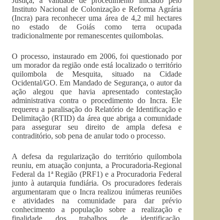
Justiça, a validade de procedimento iniciado pelo
Instituto Nacional de Colonização e Reforma Agrária
(Incra) para reconhecer uma área de 4,2 mil hectares
no estado de Goiás como terra ocupada
tradicionalmente por remanescentes quilombolas.
O processo, instaurado em 2006, foi questionado por
um morador da região onde está localizado o território
quilombola de Mesquita, situado na Cidade
Ocidental/GO. Em Mandado de Segurança, o autor da
ação alegou que havia apresentado contestação
administrativa contra o procedimento do Incra. Ele
requereu a paralisação do Relatório de Identificação e
Delimitação (RTID) da área que abriga a comunidade
para assegurar seu direito de ampla defesa e
contraditório, sob pena de anular todo o processo.
A defesa da regularização do território quilombola
reuniu, em atuação conjunta, a Procuradoria-Regional
Federal da 1ª Região (PRF1) e a Procuradoria Federal
junto à autarquia fundiária. Os procuradores federais
argumentaram que o Incra realizou inúmeras reuniões
e atividades na comunidade para dar prévio
conhecimento a população sobre a realização e
finalidade dos trabalhos de identificação,