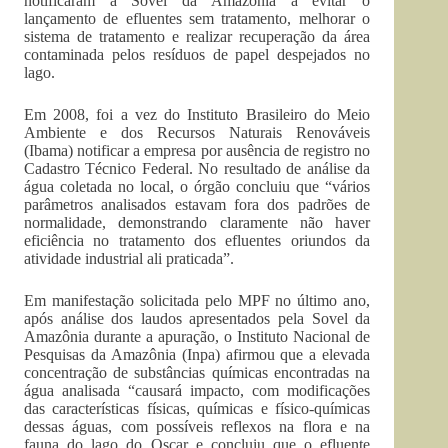
notificaram a Sovel da Amazônia a evitar o
lançamento de efluentes sem tratamento, melhorar o
sistema de tratamento e realizar recuperação da área
contaminada pelos resíduos de papel despejados no
lago.
Em 2008, foi a vez do Instituto Brasileiro do Meio
Ambiente e dos Recursos Naturais Renováveis
(Ibama) notificar a empresa por ausência de registro no
Cadastro Técnico Federal. No resultado de análise da
água coletada no local, o órgão concluiu que “vários
parâmetros analisados estavam fora dos padrões de
normalidade, demonstrando claramente não haver
eficiência no tratamento dos efluentes oriundos da
atividade industrial ali praticada”.
Em manifestação solicitada pelo MPF no último ano,
após análise dos laudos apresentados pela Sovel da
Amazônia durante a apuração, o Instituto Nacional de
Pesquisas da Amazônia (Inpa) afirmou que a elevada
concentração de substâncias químicas encontradas na
água analisada “causará impacto, com modificações
das características físicas, químicas e físico-químicas
dessas águas, com possíveis reflexos na flora e na
fauna do lago do Oscar e concluiu que o efluente