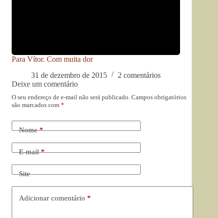
Para Vítor. Com muita dor
31 de dezembro de 2015
2 comentários
Deixe um comentário
O seu endereço de e-mail não será publicado.
Campos obrigatórios
são marcados com
*
Nome
*
E-mail
*
Site
Adicionar comentário
*