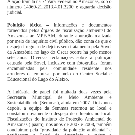
A ação tramita na 7ª Vara Federal no Amazonas, sob o
número 14069-21.2013.4.01.3200 e aguarda decisão
judicial.
Poluição tóxica –
Informações e documentos
fornecidos pelos órgãos de fiscalização ambiental do
Amazonas ao MPF/AM, durante apuração realizada
por meio de inquérito civil público, dão conta de que o
despejo irregular de dejetos sem tratamento pela Sovel
da Amazônia no lago do Oscar ocorre há pelo menos
sete anos. Diversas reclamações sobre a poluição
causada pela Sovel, inclusive com fotografias, foram
encaminhadas pela comunidade residente nos
arredores da empresa, por meio do Centro Social e
Educacional do Lago do Aleixo.
A indústria de papel foi multada duas vezes pela
Secretaria Municipal de Meio Ambiente e
Sustentabilidade (Semmas), ainda em 2007. Dois anos
depois, a equipe da Semmas retornou ao local e
constatou novamente o despejo de efluentes no local.
Fiscalizações do Instituto de Proteção Ambiental do
Amazonas (Ipaam), nos anos de 2007 e 2008, também
concluíram pela “gravidade da poluição ambiental” e