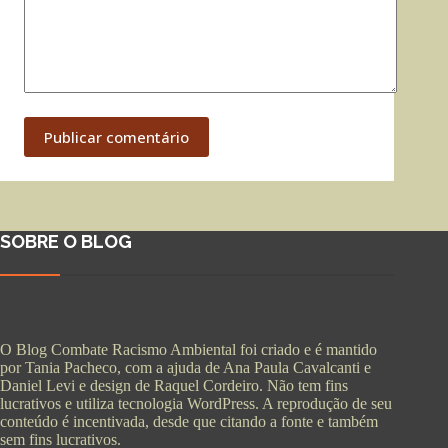
Publicar comentário
SOBRE O BLOG
O Blog Combate Racismo Ambiental foi criado e é mantido
por Tania Pacheco, com a ajuda de Ana Paula Cavalcanti e
Daniel Levi e design de Raquel Cordeiro. Não tem fins
lucrativos e utiliza tecnologia WordPress. A reprodução de seu
conteúdo é incentivada, desde que citando a fonte e também
sem fins lucrativos.