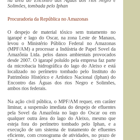
na área do Encontro das Águas dos rios Negro e
Solimões, tombada pelo Iphan
Procuradoria da República no Amazonas
O despejo de material tóxico sem tratamento no
igarapé e lago do Oscar, na zona Leste de Manaus,
levou o Ministério Público Federal no Amazonas
(MPF/AM) a processar a Indústria de Papel Sovel da
Amazônia Ltda. pelos danos ambientais provocados
desde 2007. O igarapé poluído pela empresa faz parte
da microbacia hidrográfica do lago do Aleixo e está
localizado no perímetro tombado pelo Instituto do
Patrimônio Histórico e Artístico Nacional (Iphan) do
Encontro das Águas dos rios Negro e Solimões,
ambos rios federais.
Na ação civil pública, o MPF/AM requer, em caráter
liminar, a suspensão imediata do despejo de efluentes
pela Sovel da Amazônia no lago do Oscar ou em
qualquer outra área do lago do Aleixo, mesmo que
esteja fora do perímetro tombado pelo Iphan, e a
execução de um sistema de tratamento de efluentes
eficiente, com cronograma de atividades, no prazo de