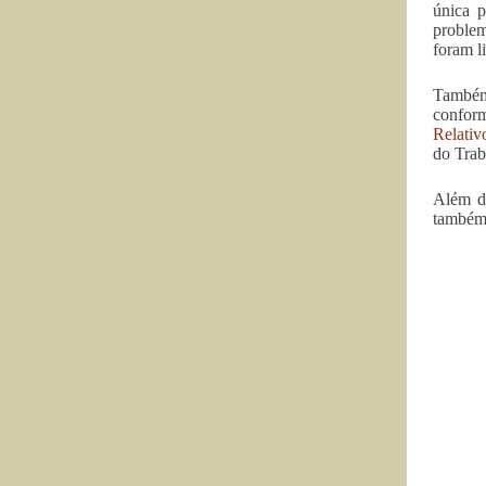
única p
problem
foram l
Também 
confor
Relativ
do Trab
Além de
também 