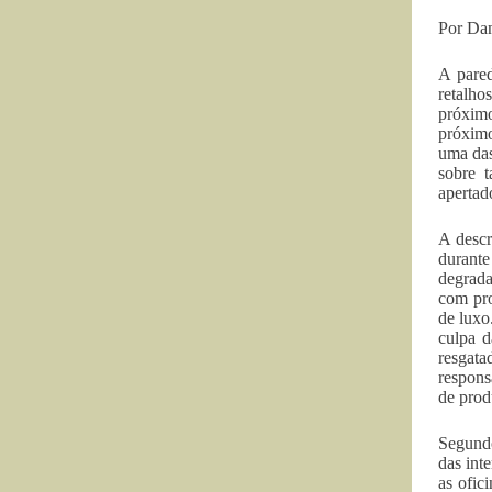
Por Dan
A pared
retalho
próximo
próximo
uma das
sobre 
apertad
A descr
durant
degrada
com pro
de luxo
culpa 
resgata
respons
de prod
Segundo
das int
as ofic