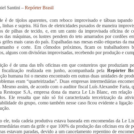
iel Santini –
Repórter Brasil
e é de tijolos aparentes, com reboco improvisado e tábuas tapando 
s, linhas e sujeira. Há fios de eletricidades puxados de maneira improv
s de pilhas de tecido, e, em um canto da improvisada oficina de c
s das máquinas, os lustres pendem do teto amarrados por cordões em
 grifes mais caras do país. Espalhadas nas mesas estão etiquetas da ma
tamanho e corte. Em cômodos próximos, ficam os trabalhadores b
os, alguns com divisórias improvisadas, recebendo por produção e cump
ição é de uma das três oficinas em que costureiros que produziam p
e fiscalização realizada em junho, acompanhada pela
Repórter Bra
ção humana foi o mesmo encontrado em outras duas unidades de produç
blemas eram “quarteirizadas”. Duas empresas intermediárias encomen
. Mesmo assim, de acordo com o auditor fiscal Luís Alexandre Faria, q
da Restoque S.A, empresa dona da marca Le Lis Blanc, em relação 
dos. Ele ressalta que não só foi caracterizada terceirização da ativ
abilidade do grupo, como também nesse caso ficou evidente a ligação 
ução.
 ele, toda cadeia produtiva estava baseada em encomendas da Le Li
ermediárias eram da grife e que 100% da produção das oficinas era de pe
inas estavam paradas, devido a um cancelamento repentino de encomend