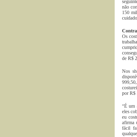
seguin
não con
150 mil
cuidado
Contra
Os cost
trabalh
cumprid
consegu
de R$ 2
Nos sh
disponí
999,50,
costure
por R$ 
“É um a
eles co
eu cost
afirma 
fácil f
qualque