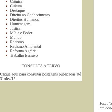
Crônica
Cultura
Destaque
Direito ao Conhecimento
Direitos Humanos
Homenagem
Justiça
Mídia e Poder
Mundo
Racismo
Racismo Ambiental
Reforma Agrária
Trabalho Escravo
CONSULTA ACERVO
Clique aqui para consultar postagens publicadas até
31/dez/15
.
Fiscali
em cond