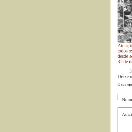
Atenção
todos o
desde se
31 de d
3
Deixe 
O seu en
Nom
Adici