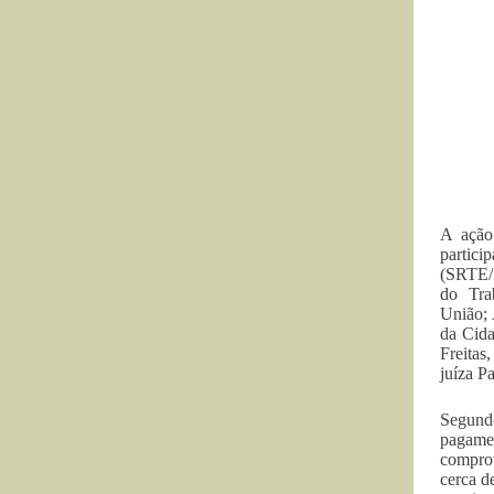
A ação
partici
(SRTE/S
do Tra
União; 
da Cida
Freitas
juíza P
Segundo
pagamen
comprov
cerca d