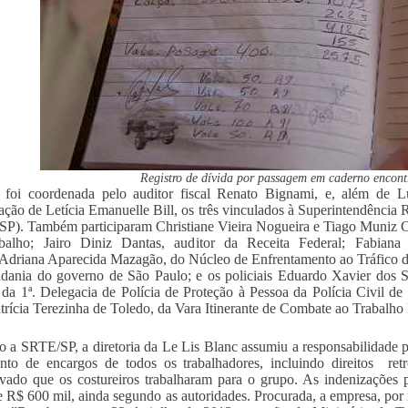
Registro de dívida por passagem em caderno encont
 foi coordenada pelo auditor fiscal Renato Bignami, e, além de 
pação de Letícia Emanuelle Bill, os três vinculados à Superintendênci
P). Também participaram Christiane Vieira Nogueira e Tiago Muniz Ca
balho; Jairo Diniz Dantas, auditor da Receita Federal; Fabiana
Adriana Aparecida Mazagão, do Núcleo de Enfrentamento ao Tráfico de 
dania do governo de São Paulo; e os policiais Eduardo Xavier dos 
, da 1ª. Delegacia de Polícia de Proteção à Pessoa da Polícia Civil 
atrícia Terezinha de Toledo, da Vara Itinerante de Combate ao Trabalho
 a SRTE/SP, a diretoria da Le Lis Blanc assumiu a responsabilidade pe
to de encargos de todos os trabalhadores, incluindo direitos retr
ado que os costureiros trabalharam para o grupo. As indenizações 
e R$ 600 mil, ainda segundo as autoridades. Procurada, a empresa, por 