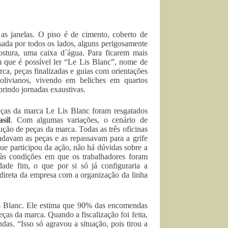
as janelas. O piso é de cimento, coberto de
isada por todos os lados, alguns perigosamente
ostura, uma caixa d´água. Para ficarem mais
 que é possível ler “Le Lis Blanc”, nome de
rca, peças finalizadas e guias com orientações
olivianos, vivendo em beliches em quartos
rindo jornadas exaustivas.
eças da marca Le Lis Blanc foram resgatados
sil
. Com algumas variações, o cenário de
ão de peças da marca. Todas as três oficinas
davam as peças e as repassavam para a grife
ue participou da ação, não há dúvidas sobre a
às condições em que os trabalhadores foram
idade fim, o que por si só já configuraria a
direta da empresa com a organização da linha
s Blanc. Ele estima que 90% das encomendas
ças da marca. Quando a fiscalização foi feita,
as. “Isso só agravou a situação, pois tirou a