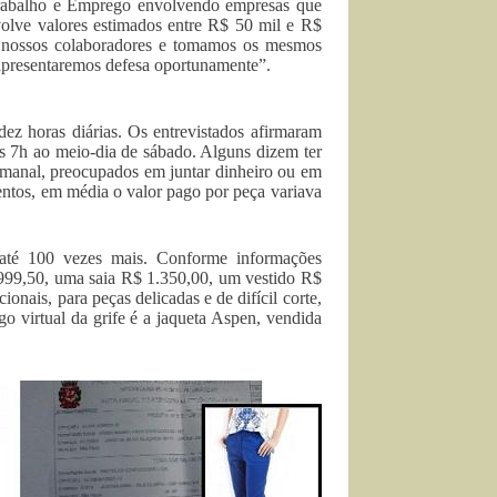
Trabalho e Emprego envolvendo empresas que
olve valores estimados entre R$ 50 mil e R$
om nossos colaboradores e tomamos os mesmos
 apresentaremos defesa oportunamente”.
z horas diárias. Os entrevistados afirmaram
as 7h ao meio-dia de sábado. Alguns dizem ter
emanal, preocupados em juntar dinheiro ou em
ntos, em média o valor pago por peça variava
até 100 vezes mais. Conforme informações
1.999,50, uma saia R$ 1.350,00, um vestido R$
nais, para peças delicadas e de difícil corte,
o virtual da grife é a jaqueta Aspen, vendida