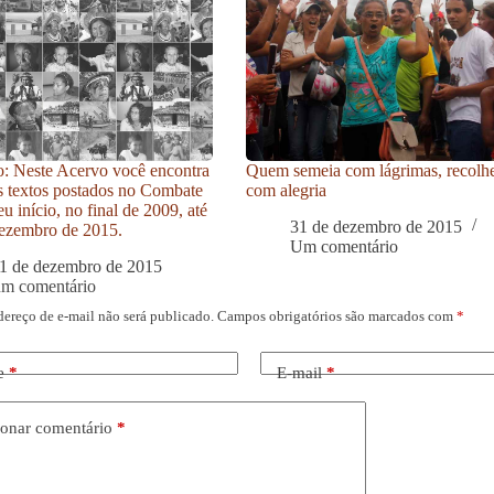
: Neste Acervo você encontra
Quem semeia com lágrimas, recolh
s textos postados no Combate
com alegria
u início, no final de 2009, até
31 de dezembro de 2015
ezembro de 2015.
Um comentário
1 de dezembro de 2015
um comentário
dereço de e-mail não será publicado.
Campos obrigatórios são marcados com
*
e
*
E-mail
*
onar comentário
*