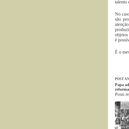
talento 
No caso
são pr
atenção
produzi
objetos
é possí
É o mes
POST
AN
Papa ad
reforma
Posts r