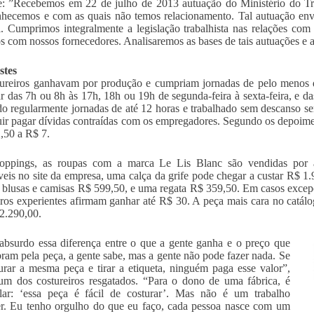
te: ”Recebemos em 22 de julho de 2013 autuação do Ministério do 
hecemos e com as quais não temos relacionamento. Tal autuação env
. Cumprimos integralmente a legislação trabalhista nas relações c
s com nossos fornecedores. Analisaremos as bases de tais autuações e
stes
ureiros ganhavam por produção e cumpriam jornadas de pelo menos de
ar das 7h ou 8h às 17h, 18h ou 19h de segunda-feira à sexta-feira, e d
o regularmente jornadas de até 12 horas e trabalhado sem descanso s
ir pagar dívidas contraídas com os empregadores. Segundo os depoime
,50 a R$ 7.
oppings, as roupas com a marca Le Lis Blanc são vendidas por 
veis no site da empresa, uma calça da grife pode chegar a custar R$ 
 blusas e camisas R$ 599,50, e uma regata R$ 359,50. Em casos excepcio
iros experientes afirmam ganhar até R$ 30. A peça mais cara no catálog
2.290,00.
bsurdo essa diferença entre o que a gente ganha e o preço que
bram pela peça, a gente sabe, mas a gente não pode fazer nada. Se
urar a mesma peça e tirar a etiqueta, ninguém paga esse valor”,
um dos costureiros resgatados. “Para o dono de uma fábrica, é
alar: ‘essa peça é fácil de costurar’. Mas não é um trabalho
r. Eu tenho orgulho do que eu faço, cada pessoa nasce com um