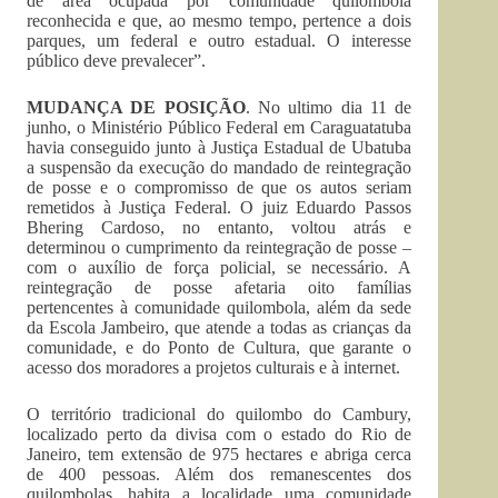
de área ocupada por comunidade quilombola
reconhecida e que, ao mesmo tempo, pertence a dois
parques, um federal e outro estadual. O interesse
público deve prevalecer”.
MUDANÇA DE POSIÇÃO
. No ultimo dia 11 de
junho, o Ministério Público Federal em Caraguatatuba
havia conseguido junto à Justiça Estadual de Ubatuba
a suspensão da execução do mandado de reintegração
de posse e o compromisso de que os autos seriam
remetidos à Justiça Federal. O juiz Eduardo Passos
Bhering Cardoso, no entanto, voltou atrás e
determinou o cumprimento da reintegração de posse –
com o auxílio de força policial, se necessário. A
reintegração de posse afetaria oito famílias
pertencentes à comunidade quilombola, além da sede
da Escola Jambeiro, que atende a todas as crianças da
comunidade, e do Ponto de Cultura, que garante o
acesso dos moradores a projetos culturais e à internet.
O território tradicional do quilombo do Cambury,
localizado perto da divisa com o estado do Rio de
Janeiro, tem extensão de 975 hectares e abriga cerca
de 400 pessoas. Além dos remanescentes dos
quilombolas, habita a localidade uma comunidade