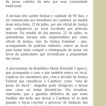
da posse coletiva da área por essa comunidade
tradicional.
A decisão tem caráter liminar e validade de 90 dias, e
foi comunicada aos moradores do Cambury na manhã
desta terça-feira, 23 de julho, por um oficial de Justiça
que compareceu ao local escoltado por policiais
federais. Na manhã do dia anterior, 22 de julho, os
quilombolas haviam sido surpreendidos por outro
oficial de justiça, mas da Justiça Estadual – que,
acompanhado de policiais militares, esteve no local
para tentar fazer cumprir a reintegração de posse em
favor de particulares que reivindicam a propriedade
das terras.
A procuradora da República Maria Rezende Capucci,
que acompanha o caso e que também esteve no local,
explicou aos moradores que, com a decisão da Justiça
Federal que classificou o Cambury como “area de
posse do Incra”, ninguém pode obrigá-los a deixar
suas casas ou tentar derrubá-las. Ela ressaltou,
entretanto, que a garantia definitiva de que essas
famílias não terão que deixar o Cambury só se dará
quando o Incra concluir o processo de titulação das