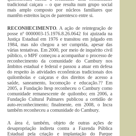
tradicional caiçara – o que resulta num grupo social
mais amplo composto por núcleos familiares que
mantêm estreitos laços de parentesco entre si.
RECONHECIMENTO
. A ação de reintegração de
posse nº 0000003-15.1976.8.26.0642 foi ajuizada na
Justiça Estadual em 1976 e transitou em julgado em
1984, mas não chegou a ser cumprida, apesar das
várias tentativas. Em 2000, por meio de inquérito civil
público, o MPF começou a acompanhar o processo de
reconhecimento da comunidade do Cambury nos
âmbitos estadual e federal e passou a atuar em defesa
do respeito às atividades econômicas tradicionais dos
quilombolas e caiçaras e dos direitos de acesso a
saúde, saneamento, locomoção e educação.?? Em
2005, a Fundação Itesp reconheceu o Cambury como
comunidade remanescente de quilombo; em 2006, a
Fundação Cultural Palmares publicou a certidão de
auto-reconhecimento; finalmente, em 2008, o Incra
também reconheceu a comunidade do Cambury.
A área é, também, objeto de outras ações de
desapropriação indireta contra a Fazenda Pública
Estadual pela criação e implantação do Parque