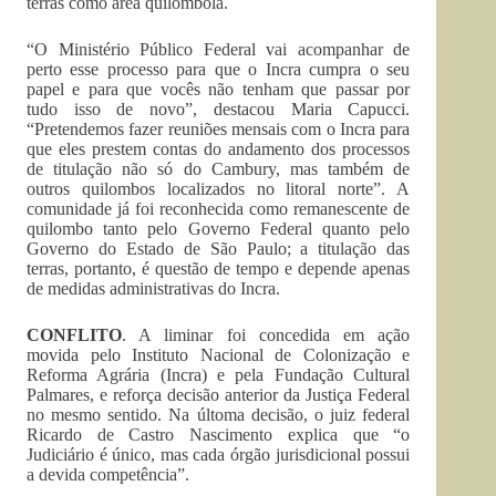
terras como área quilombola.
“O Ministério Público Federal vai acompanhar de
perto esse processo para que o Incra cumpra o seu
papel e para que vocês não tenham que passar por
tudo isso de novo”, destacou Maria Capucci.
“Pretendemos fazer reuniões mensais com o Incra para
que eles prestem contas do andamento dos processos
de titulação não só do Cambury, mas também de
outros quilombos localizados no litoral norte”. A
comunidade já foi reconhecida como remanescente de
quilombo tanto pelo Governo Federal quanto pelo
Governo do Estado de São Paulo; a titulação das
terras, portanto, é questão de tempo e depende apenas
de medidas administrativas do Incra.
CONFLITO
. A liminar foi concedida em ação
movida pelo Instituto Nacional de Colonização e
Reforma Agrária (Incra) e pela Fundação Cultural
Palmares, e reforça decisão anterior da Justiça Federal
no mesmo sentido. Na últoma decisão, o juiz federal
Ricardo de Castro Nascimento explica que “o
Judiciário é único, mas cada órgão jurisdicional possui
a devida competência”.