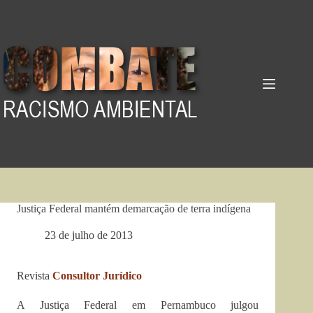
Pular
para
o
conteúdo
Justiça Federal mantém demarcação de terra indígena
23 de julho de 2013
Revista
Consultor Jurídico
A Justiça Federal em Pernambuco julgou