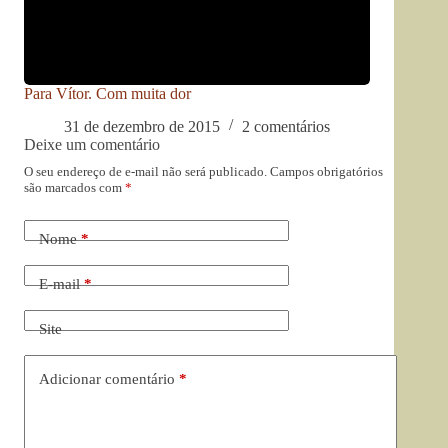
Para Vítor. Com muita dor
31 de dezembro de 2015
2 comentários
Deixe um comentário
O seu endereço de e-mail não será publicado.
Campos obrigatórios
são marcados com
*
Nome
*
E-mail
*
Site
Adicionar comentário
*