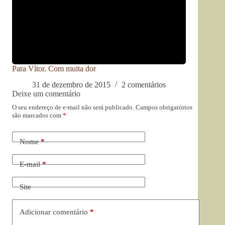
Para Vítor. Com muita dor
31 de dezembro de 2015
2 comentários
Deixe um comentário
O seu endereço de e-mail não será publicado.
Campos obrigatórios
são marcados com
*
Nome
*
E-mail
*
Site
Adicionar comentário
*