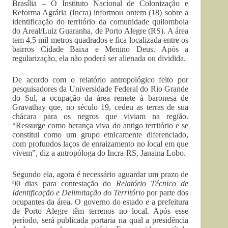
Brasília – O Instituto Nacional de Colonização e
Reforma Agrária (Incra) informou ontem (18) sobre a
identificação do território da comunidade quilombola
do Areal/Luiz Guaranha, de Porto Alegre (RS). A área
tem 4,5 mil metros quadrados e fica localizada entre os
bairros Cidade Baixa e Menino Deus. Após a
regularização, ela não poderá ser alienada ou dividida.
De acordo com o relatório antropológico feito por
pesquisadores da Universidade Federal do Rio Grande
do Sul, a ocupação da área remete à baronesa de
Gravathay que, no século 19, cedeu as terras de sua
chácara para os negros que viviam na região.
“Ressurge como herança viva do antigo território e se
constitui como um grupo etnicamente diferenciado,
com profundos laços de enraizamento no local em que
vivem”, diz a antropóloga do Incra-RS, Janaina Lobo.
Segundo ela, agora é necessário aguardar um prazo de
90 dias para contestação do
Relatório Técnico de
Identificação e Delimitação do Território
por parte dos
ocupantes da área. O governo do estado e a prefeitura
de Porto Alegre têm terrenos no local. Após esse
período, será publicada portaria na qual a presidência