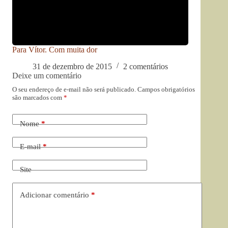
Para Vítor. Com muita dor
31 de dezembro de 2015
2 comentários
Deixe um comentário
O seu endereço de e-mail não será publicado.
Campos obrigatórios
são marcados com
*
Nome
*
E-mail
*
Site
Adicionar comentário
*