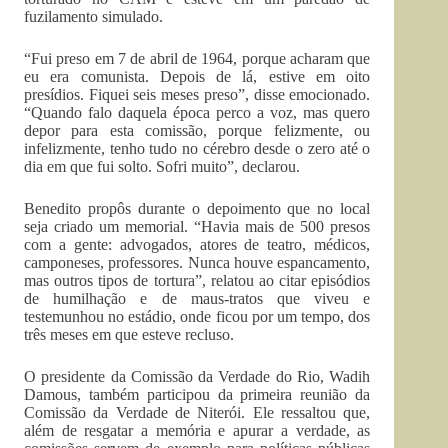
fuzilamento simulado.
“Fui preso em 7 de abril de 1964, porque acharam que
eu era comunista. Depois de lá, estive em oito
presídios. Fiquei seis meses preso”, disse emocionado.
“Quando falo daquela época perco a voz, mas quero
depor para esta comissão, porque felizmente, ou
infelizmente, tenho tudo no cérebro desde o zero até o
dia em que fui solto. Sofri muito”, declarou.
Benedito propôs durante o depoimento que no local
seja criado um memorial. “Havia mais de 500 presos
com a gente: advogados, atores de teatro, médicos,
camponeses, professores. Nunca houve espancamento,
mas outros tipos de tortura”, relatou ao citar episódios
de humilhação e de maus-tratos que viveu e
testemunhou no estádio, onde ficou por um tempo, dos
três meses em que esteve recluso.
O presidente da Comissão da Verdade do Rio, Wadih
Damous, também participou da primeira reunião da
Comissão da Verdade de Niterói. Ele ressaltou que,
além de resgatar a memória e apurar a verdade, as