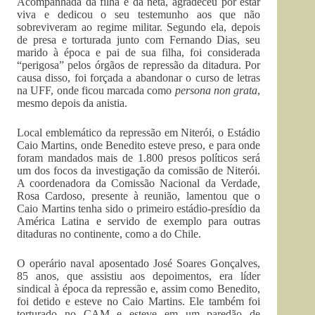
Acompanhada da filha e da neta, agradeceu por estar
viva e dedicou o seu testemunho aos que não
sobreviveram ao regime militar. Segundo ela, depois
de presa e torturada junto com Fernando Dias, seu
marido à época e pai de sua filha, foi considerada
“perigosa” pelos órgãos de repressão da ditadura. Por
causa disso, foi forçada a abandonar o curso de letras
na UFF, onde ficou marcada como
persona non grata
,
mesmo depois da anistia.
Local emblemático da repressão em Niterói, o Estádio
Caio Martins, onde Benedito esteve preso, e para onde
foram mandados mais de 1.800 presos políticos será
um dos focos da investigação da comissão de Niterói.
A coordenadora da Comissão Nacional da Verdade,
Rosa Cardoso, presente à reunião, lamentou que o
Caio Martins tenha sido o primeiro estádio-presídio da
América Latina e servido de exemplo para outras
ditaduras no continente, como a do Chile.
O operário naval aposentado José Soares Gonçalves,
85 anos, que assistiu aos depoimentos, era líder
sindical à época da repressão e, assim como Benedito,
foi detido e esteve no Caio Martins. Ele também foi
torturado no CAM e esteve em um paredão de