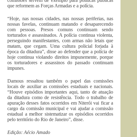
comissões servem de exemplo para políticas públicas
que reformem as Forças Armadas e a polícia.
“Hoje, nas nossas cidades, nas nossas periferias, nas
nossas favelas, continuam matando e desaparecendo
com pessoas. Presos comuns continuam sendo
torturados e assassinados. A polícia continua violenta,
perseguindo manifestantes, com armas não letais que
matam, que cegam. Uma cultura policial forjada à
época da ditadura”, disse ao defender que a polícia de
hoje continua violando direitos impunemente, porque
os torturadores e assassinos do passado continuam
impunes.
Damous ressaltou também o papel das comissões
locais de auxiliar as comissões estaduais e nacionais.
“Houve episódios importantes aqui, tanto de atuação
da ditadura como de resistência. Todo o trabalho de
apuração desses fatos ocorridos em Niterói vai ficar a
cargo da comissão municipal e vai ajudar a comissão
estadual a melhor sistematizar os episódios ocorridos
pelo território do Rio de Janeiro”, disse.
Edição: Aécio Amado