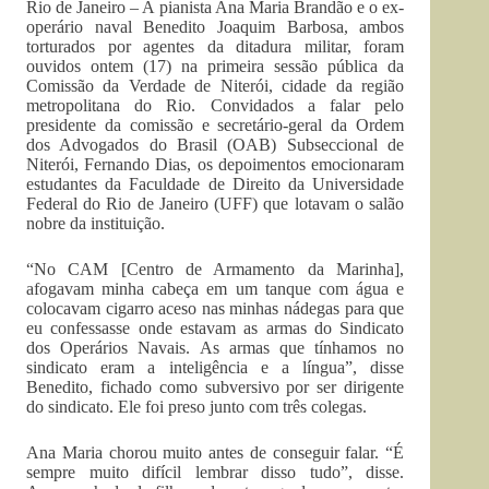
Rio de Janeiro – A pianista Ana Maria Brandão e o ex-
operário naval Benedito Joaquim Barbosa, ambos
torturados por agentes da ditadura militar, foram
ouvidos ontem (17) na primeira sessão pública da
Comissão da Verdade de Niterói, cidade da região
metropolitana do Rio. Convidados a falar pelo
presidente da comissão e secretário-geral da Ordem
dos Advogados do Brasil (OAB) Subseccional de
Niterói, Fernando Dias, os depoimentos emocionaram
estudantes da Faculdade de Direito da Universidade
Federal do Rio de Janeiro (UFF) que lotavam o salão
nobre da instituição.
“No CAM [Centro de Armamento da Marinha],
afogavam minha cabeça em um tanque com água e
colocavam cigarro aceso nas minhas nádegas para que
eu confessasse onde estavam as armas do Sindicato
dos Operários Navais. As armas que tínhamos no
sindicato eram a inteligência e a língua”, disse
Benedito, fichado como subversivo por ser dirigente
do sindicato. Ele foi preso junto com três colegas.
Ana Maria chorou muito antes de conseguir falar. “É
sempre muito difícil lembrar disso tudo”, disse.