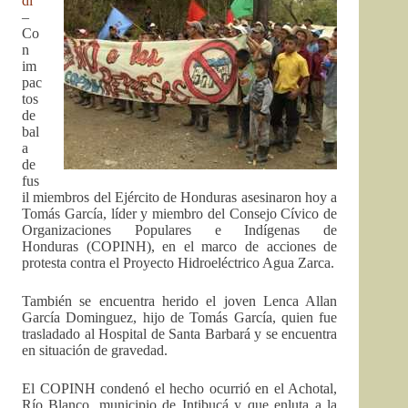
di
–
Co
n
im
pac
tos
de
bal
a
de
fus
il miembros del Ejército de Honduras asesinaron hoy a
Tomás García, líder y miembro del Consejo Cívico de
Organizaciones Populares e Indígenas de
Honduras (COPINH), en el marco de acciones de
protesta contra el Proyecto Hidroeléctrico Agua Zarca.
También se encuentra herido el joven Lenca Allan
García Dominguez, hijo de Tomás García, quien fue
trasladado al Hospital de Santa Barbará y se encuentra
en situación de gravedad.
El COPINH condenó el hecho ocurrió en el Achotal,
Río Blanco, municipio de Intibucá y que enluta a la