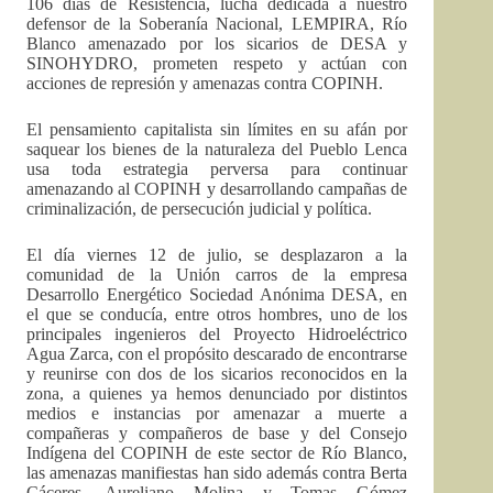
106 días de Resistencia, lucha dedicada a nuestro
defensor de la Soberanía Nacional, LEMPIRA, Río
Blanco amenazado por los sicarios de DESA y
SINOHYDRO, prometen respeto y actúan con
acciones de represión y amenazas contra COPINH.
El pensamiento capitalista sin límites en su afán por
saquear los bienes de la naturaleza del Pueblo Lenca
usa toda estrategia perversa para continuar
amenazando al COPINH y desarrollando campañas de
criminalización, de persecución judicial y política.
El día viernes 12 de julio, se desplazaron a la
comunidad de la Unión carros de la empresa
Desarrollo Energético Sociedad Anónima DESA, en
el que se conducía, entre otros hombres, uno de los
principales ingenieros del Proyecto Hidroeléctrico
Agua Zarca, con el propósito descarado de encontrarse
y reunirse con dos de los sicarios reconocidos en la
zona, a quienes ya hemos denunciado por distintos
medios e instancias por amenazar a muerte a
compañeras y compañeros de base y del Consejo
Indígena del COPINH de este sector de Río Blanco,
las amenazas manifiestas han sido además contra Berta
Cáceres, Aureliano Molina y Tomas Gómez