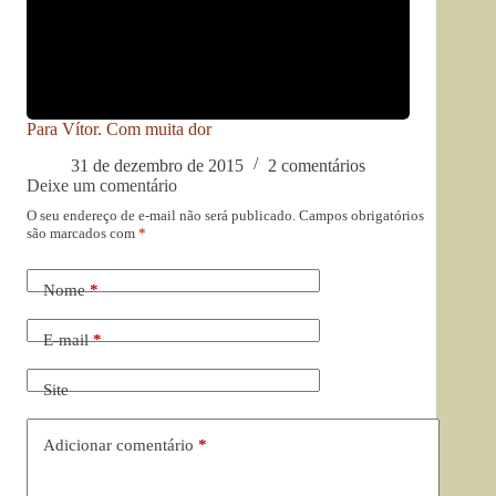
Para Vítor. Com muita dor
31 de dezembro de 2015
2 comentários
Deixe um comentário
O seu endereço de e-mail não será publicado.
Campos obrigatórios
são marcados com
*
Nome
*
E-mail
*
Site
Adicionar comentário
*