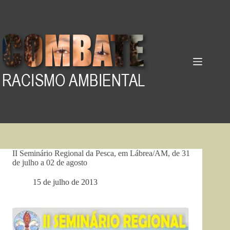
Pular
para
o
conteúdo
II Seminário Regional da Pesca, em Lábrea/AM, de 31
de julho a 02 de agosto
15 de julho de 2013