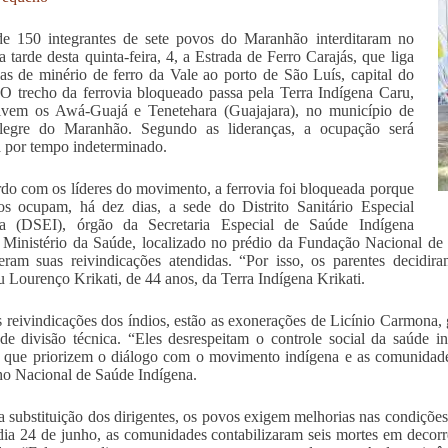
de 150 integrantes de sete povos do Maranhão interditaram no
da tarde desta quinta-feira, 4, a Estrada de Ferro Carajás, que liga
das de minério de ferro da Vale ao porto de São Luís, capital do
 O trecho da ferrovia bloqueado passa pela Terra Indígena Caru,
ivem os Awá-Guajá e Tenetehara (Guajajara), no município de
legre do Maranhão. Segundo as lideranças, a ocupação será
 por tempo indeterminado.
do com os líderes do movimento, a ferrovia foi bloqueada porque
s ocupam, há dez dias, a sede do Distrito Sanitário Especial
na (DSEI), órgão da Secretaria Especial de Saúde Indígena
, Ministério da Saúde, localizado no prédio da Fundação Nacional de
eram suas reivindicações atendidas. “Por isso, os parentes decidira
u Lourenço Krikati, de 44 anos, da Terra Indígena Krikati.
s reivindicações dos índios, estão as exonerações de Licínio Carmona, 
de divisão técnica. “Eles desrespeitam o controle social da saúde 
 que priorizem o diálogo com o movimento indígena e as comunidade
o Nacional de Saúde Indígena.
 substituição dos dirigentes, os povos exigem melhorias nas condiçõe
dia 24 de junho, as comunidades contabilizaram seis mortes em decorrê