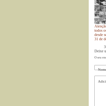
Atenção
todos o
desde se
31 de d
3
Deixe 
O seu en
Nom
Adici