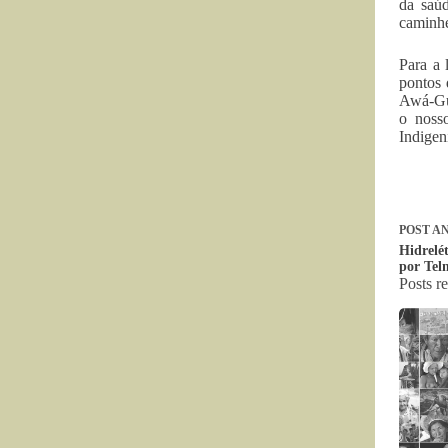
da saúd
caminhe
Para a 
pontos 
Awá-Gua
o noss
Indigen
POST
AN
Hidrelé
por Tel
Posts r