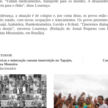
e. “Faltam medicamentos, transporte para os doentes. A desassist
m para o óbito”, disse Lourenço.
liderança, a situação é de colapso e, por conta disso, os povos estão 
do estado, com novas ocupações e trancamentos. Os povos presentes 
já, Apãniekra, Ramkokramekra, Gavião e Krikati. “Queremos dialogar
o desejo”, encerrou Lourenço. (Redação do Jornal Pequeno com R
ista Missionário, em Brasília).
TERIOR
tricas e mineração causam insurreição no Tapajós,
Con
ma Monteiro
elacionados