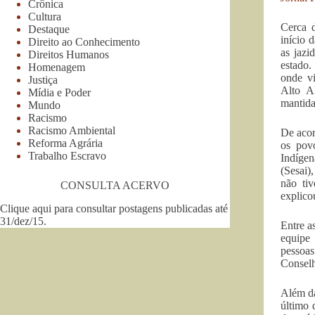
Crônica
Cultura
Cerca 
Destaque
início 
Direito ao Conhecimento
as jazi
Direitos Humanos
estado.
Homenagem
onde v
Justiça
Alto A
Mídia e Poder
mantida
Mundo
Racismo
Racismo Ambiental
De acor
Reforma Agrária
os povo
Trabalho Escravo
Indíge
(Sesai)
não tiv
CONSULTA ACERVO
explico
Clique aqui para consultar postagens publicadas até
31/dez/15
.
Entre a
equipe 
pessoas
Conselh
Além da
último 