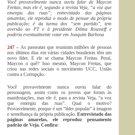
Você provavelmente nunca ouviu falar de Maycon
Freitas, mas ele é, segundo a revista Veja, “a voz que
emergiu das ruas”; entrevistado das páginas
amarelas, ele reproduz o modo de pensar da própria
publicação; é da turma dos “sem partido”, tem
aversão ao PT e à presidente Dilma Rousseff e
poderia eventualmente votar em Joaquim Barbosa
247
–
As passeatas que reuniram milhões de pessoas
nos últimos dias em várias cidades brasileiras têm um
novo líder. E ele se chama Maycon Freitas. Peraí,
Maycon o quê? Isso mesmo, Maycon Freitas, que
criou nas redes sociais o movimento UCC, União
contra a Corrupção.
Você provavelmente nunca ouviu falar do
personagem, assim como os jovens que foram às
manifestações, mas ele é, para a revista Veja, “a voz
que emergiu das ruas”. Qual o motivo?
Provavelmente, porque é um “líder popular” à imagem
e semelhança da própria publicação.
Entrevistado das
páginas amarelas, ele reproduz pensamento
padrão de Veja. Confira: