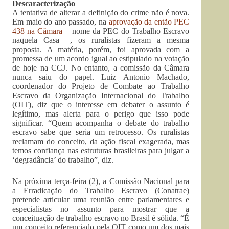
Descaracterização
A tentativa de alterar a definição do crime não é nova.
Em maio do ano passado, na
aprovação da então PEC
438 na Câmara
– nome da PEC do Trabalho Escravo
naquela Casa –, os ruralistas fizeram a mesma
proposta. A matéria, porém, foi aprovada com a
promessa de um acordo igual ao estipulado na votação
de hoje na CCJ. No entanto, a comissão da Câmara
nunca saiu do papel. Luiz Antonio Machado,
coordenador do Projeto de Combate ao Trabalho
Escravo da Organização Internacional do Trabalho
(OIT), diz que o interesse em debater o assunto é
legítimo, mas alerta para o perigo que isso pode
significar. “Quem acompanha o debate do trabalho
escravo sabe que seria um retrocesso. Os ruralistas
reclamam do conceito, da ação fiscal exagerada, mas
temos confiança nas estruturas brasileiras para julgar a
‘degradância’ do trabalho”, diz.
Na próxima terça-feira (2), a Comissão Nacional para
a Erradicação do Trabalho Escravo (Conatrae)
pretende articular uma reunião entre parlamentares e
especialistas no assunto para mostrar que a
conceituação de trabalho escravo no Brasil é sólida. “É
um conceito referenciado pela OIT como um dos mais