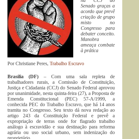
na CCJ do
Senado graças a
acordo que prevê
criação de grupo
misto no
Congresso para
debater conceito.
Manobra
ameaça combate
à prática
Por Christiane Peres,
Trabalho Escravo
Brasília (DF)
– Com uma sala repleta de
trabalhadores rurais, a Comissão de Constituição,
Justiça e Cidadania (CCJ) do Senado Federal aprovou
por unanimidade, nesta quinta-feira (27), a Proposta de
Emenda Constitucional (PEC) 57-A/1999, a
conhecida PEC do Trabalho Escravo, que há 14 anos
tramita no Congresso. Seu texto dá nova redação ao
artigo 243 da Constituição Federal e prevê a
expropriação de terras onde for flagrado trabalho
análogo à escravidão e sua destinação para reforma
agrária ou uso social urbano, sem indenização do
proprietário.