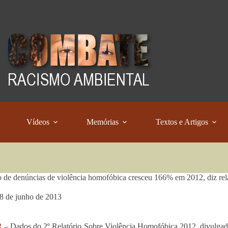
Vídeos
Memórias
Textos e Artigos
de denúncias de violência homofóbica cresceu 166% em 2012, diz rel
8 de junho de 2013
R
– Dados do 2º Relatório Sobre Violência Homofóbica 2012, divulgados