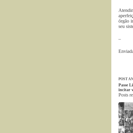
Atendi
aperfe
órgão i
seu sis
–
Enviada
POST
AN
Passe Li
incitar 
Posts r