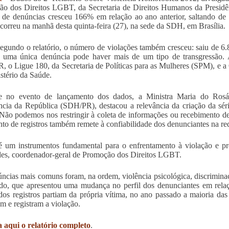
o dos Direitos LGBT, da Secretaria de Direitos Humanos da Presid
de denúncias cresceu 166% em relação ao ano anterior, saltando de 
correu na manhã desta quinta-feira (27), na sede da SDH, em Brasília.
egundo o relatório, o número de violações também cresceu: saiu de 
uma única denúncia pode haver mais de um tipo de transgressão. A
 o Ligue 180, da Secretaria de Políticas para as Mulheres (SPM), e 
stério da Saúde.
te no evento de lançamento dos dados, a Ministra Maria do Rosá
ncia da República (SDH/PR), destacou a relevância da criação da série
Não podemos nos restringir à coleta de informações ou recebimento de 
to de registros também remete à confiabilidade dos denunciantes na re
 um instrumentos fundamental para o enfrentamento à violação e p
es, coordenador-geral de Promoção dos Direitos LGBT.
ncias mais comuns foram, na ordem, violência psicológica, discriminaçã
do, que apresentou uma mudança no perfil dos denunciantes em relaç
os registros partiam da própria vítima, no ano passado a maioria das
m e registram a violação.
 aqui o relatório completo
.