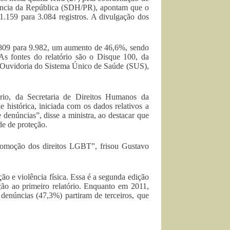
ência da República (SDH/PR), apontam que o
1.159 para 3.084 registros. A divulgação dos
6.809 para 9.982, um aumento de 46,6%, sendo
s fontes do relatório são o Disque 100, da
a Ouvidoria do Sistema Único de Saúde (SUS),
rio, da Secretaria de Direitos Humanos da
 histórica, iniciada com os dados relativos a
denúncias”, disse a ministra, ao destacar que
de de proteção.
romoção dos direitos LGBT”, frisou Gustavo
o e violência física. Essa é a segunda edição
ão ao primeiro relatório. Enquanto em 2011,
 denúncias (47,3%) partiram de terceiros, que