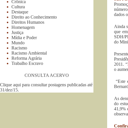
Crônica
Promoçã
Cultura
número 
Destaque
dados o
Direito ao Conhecimento
Direitos Humanos
Ainda s
Homenagem
que em 
Justiça
SDH/PR,
Mídia e Poder
do Mini
Mundo
Racismo
Racismo Ambiental
Presen
Reforma Agrária
Presidê
Trabalho Escravo
2011. “
o aumen
CONSULTA ACERVO
“Este é
Clique aqui para consultar postagens publicadas até
Bernard
31/dez/15
.
As denú
do estu
41,9% d
observa
Confira