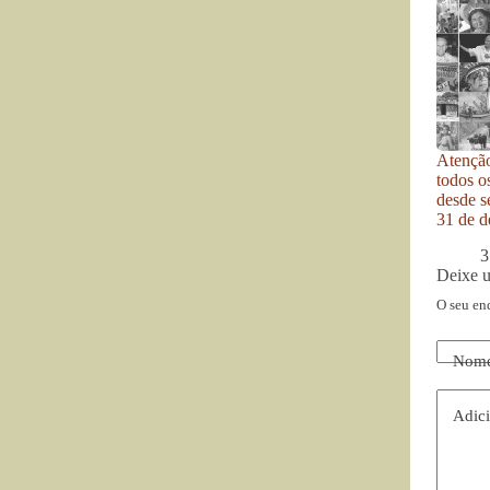
Atenção
todos o
desde se
31 de d
3
Deixe 
O seu en
Nom
Adici