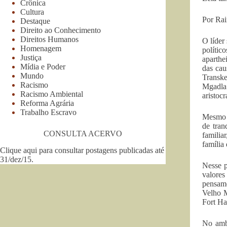
Crônica
Cultura
Por Rai
Destaque
Direito ao Conhecimento
Direitos Humanos
O líder
Homenagem
polític
Justiça
aparthe
Mídia e Poder
das cau
Mundo
Transk
Racismo
Mgadla
Racismo Ambiental
aristoc
Reforma Agrária
Trabalho Escravo
Mesmo a
de tran
CONSULTA ACERVO
familia
família
Clique aqui para consultar postagens publicadas até
31/dez/15
.
Nesse p
valores
pensame
Velho M
Fort Ha
No ambi