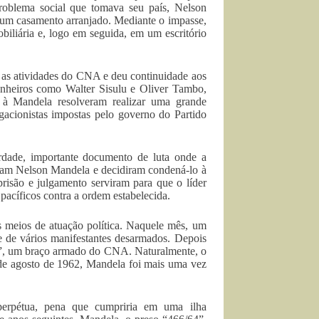
roblema social que tomava seu país, Nelson
a um casamento arranjado. Mediante o impasse,
iliária e, logo em seguida, em um escritório
as atividades do CNA e deu continuidade aos
nheiros como Walter Sisulu e Oliver Tambo,
à Mandela resolveram realizar uma grande
gacionistas impostas pelo governo do Partido
erdade, importante documento de luta onde a
eram Nelson Mandela e decidiram condená-lo à
prisão e julgamento serviram para que o líder
pacíficos contra a ordem estabelecida.
 meios de atuação política. Naquele mês, um
e de vários manifestantes desarmados. Depois
”, um braço armado do CNA. Naturalmente, o
 de agosto de 1962, Mandela foi mais uma vez
perpétua, pena que cumpriria em uma ilha