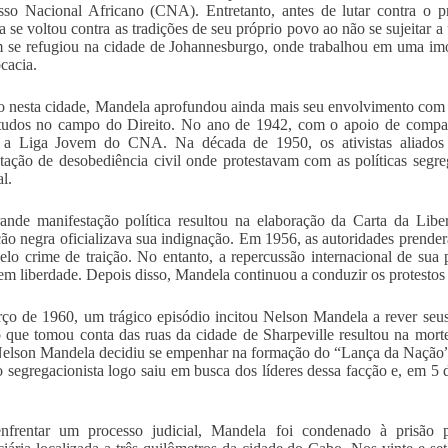
so Nacional Africano (CNA). Entretanto, antes de lutar contra o p
 se voltou contra as tradições de seu próprio povo ao não se sujeitar 
 se refugiou na cidade de Johannesburgo, onde trabalhou em uma imob
cacia.
 nesta cidade, Mandela aprofundou ainda mais seu envolvimento com 
studos no campo do Direito. No ano de 1942, com o apoio de compa
 a Liga Jovem do CNA. Na década de 1950, os ativistas aliados 
tação de desobediência civil onde protestavam com as políticas segre
l.
ande manifestação política resultou na elaboração da Carta da Lib
ão negra oficializava sua indignação. Em 1956, as autoridades prend
elo crime de traição. No entanto, a repercussão internacional de sua 
 em liberdade. Depois disso, Mandela continuou a conduzir os protestos 
o de 1960, um trágico episódio incitou Nelson Mandela a rever seus
o que tomou conta das ruas da cidade de Sharpeville resultou na mort
Nelson Mandela decidiu se empenhar na formação do “Lança da Nação
 segregacionista logo saiu em busca dos líderes dessa facção e, em 5
nfrentar um processo judicial, Mandela foi condenado à prisão 