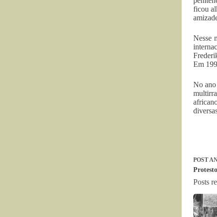
peniten
ficou a
amizade
Nesse m
interna
Frederi
Em 1992
No ano 
multirr
african
diversa
POST
AN
Protesto
Posts r