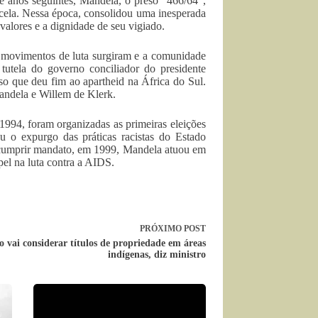
te anos seguintes, Mandela, o preso “466/64”,
 cela. Nessa época, consolidou uma inesperada
alores e a dignidade de seu vigiado.
s movimentos de luta surgiram e a comunidade
tutela do governo conciliador do presidente
so que deu fim ao apartheid na África do Sul.
andela e Willem de Klerk.
1994, foram organizadas as primeiras eleições
ou o expurgo das práticas racistas do Estado
e cumprir mandato, em 1999, Mandela atuou em
pel na luta contra a AIDS.
PRÓXIMO
POST
 vai considerar títulos de propriedade em áreas
indígenas, diz ministro