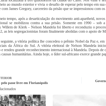
ciária localizada a três quilômetros da cidade do Cabo. Nos vinte e se
lheio ao mundo exterior e vivia o desafio de esperar pelo tempo em sua
 com James Gregory, carcereiro da prisão que se impressionou com os v
eio tempo, após a desarticulação do movimento anti-apartheid, novo
cional se mobilizou contra a sua prisão. Somente em 1990 – sob a 
k Willem de Klerk – Nelson Mandela foi liberto e reconduziu o proces
, as leis segregacionistas foram finalmente abolidas com o apoio de M
seguinte, a vitória política lhe concedeu o prêmio Nobel da Paz e, em 
aciais da África do Sul. A vitória eleitoral de Nelson Mandela inici
o e rendeu grande reconhecimento internacional à Mandela. Depois d
s causas humanitárias. Ainda hoje, o líder sul-africano exerce grande pa
TERIOR
Governo
 pelo passe livre em Florianópolis
elacionados