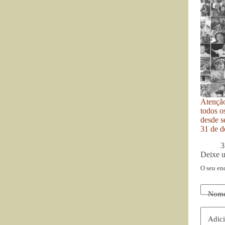
Atenção
todos o
desde se
31 de d
3
Deixe 
O seu en
Nom
Adici