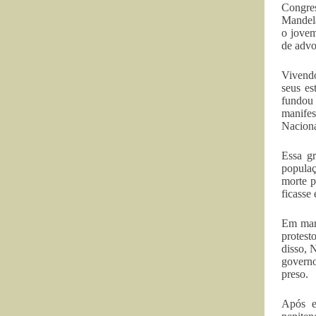
Congres
Mandela
o jovem
de advo
Vivendo
seus e
fundou
manifes
Naciona
Essa gr
populaç
morte p
ficasse
Em març
protest
disso, 
governo
preso.
Após e