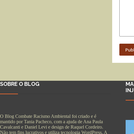
Pub
SOBRE O BLOG
MA
IN
O Blog Combate Racismo Ambiental foi criado e é
mantido por Tania Pacheco, com a ajuda de Ana Paula
Cavalcanti e Daniel Levi e design de Raquel Cordeiro.
Não tem fins lucrativos e utiliza tecnologia WordPress. A