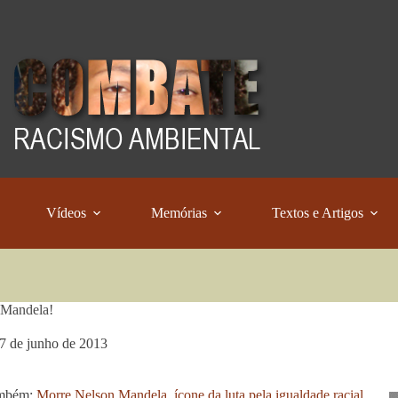
Vídeos
Memórias
Textos e Artigos
 Mandela!
7 de junho de 2013
ambém:
Morre Nelson Mandela, ícone da luta pela igualdade racial