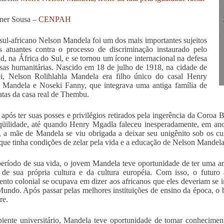
ner Sousa –
CENPAH
 sul-africano Nelson Mandela foi um dos mais importantes sujeitos
os atuantes contra o processo de discriminação instaurado pelo
id, na África do Sul, e se tornou um ícone internacional na defesa
sas humanitárias. Nascido em 18 de julho de 1918, na cidade de
ei, Nelson Rolihlahla Mandela era filho único do casal Henry
 Mandela e Noseki Fanny, que integrava uma antiga família de
ratas da casa real de Thembu.
pós ter suas posses e privilégios retirados pela ingerência da Coroa B
qüilidade, até quando Henry Mgadla faleceu inesperadamente, em an
r, a mãe de Mandela se viu obrigada a deixar seu unigênito sob os c
 que tinha condições de zelar pela vida e a educação de Nelson Mandela
eríodo de sua vida, o jovem Mandela teve oportunidade de ter uma a
 de sua própria cultura e da cultura européia. Com isso, o futuro 
nto colonial se ocupava em dizer aos africanos que eles deveriam se in
undo. Após passar pelas melhores instituições de ensino da época, 
re.
ente universitário, Mandela teve oportunidade de tomar conheciment