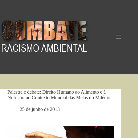
Pular
para
o
conteúdo
Palestra e debate: Direito Humano ao Alimento e à
Nutrição no Contexto Mundial das Metas do Milênio
25 de junho de 2013