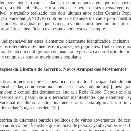
er percebido em várias cidades, mesmo naquelas em que não haverá
cado, sentido, objetivos e resultados a esperar desses mega-evento
ível, o trabalho realizado nos dois últimos anos pelos Comitês Po
ação Nacional (ANCOP) contribuiu de maneira marcante para construir
se poderia imaginar, de que os mega-eventos constituem um ônus insup
 prioritários e beneficiam os mesmos poderosos de sempre.
 indispensável ter esses elementos claramente identificados, inclusiv
elos diferentes movimentos e organizações populares. Tanto mais qu
ura de luta e reconfiguraram de maneira expressiva a correlação de for
 e conquistas para os movimentos populares.
sitações da Direita e do Governo, Novos Avanços dos Movimentos
sde as primeiras manifestações, ficou clara a total incapacidade de en
, encabeçadas, como costuma acontecer nessas conjunturas[ii], pela gr
 comitê central dos dominantes, isto é, a Rede Globo. Depois de algu
desordeiros”, passou-se a diferenciar manifestantes que defendem le
Nacional do último sábado, finalmente foi lançada alguma luz sobre a
doras das “forças da ordem”[iii].
retórica de diferentes partidos políticos e de vários governantes, de c
do ao novo tom, à medida que milhões de pessoas ganhavam as ruas. De
véspera denunciavam arruaceiros e juravam ser impossível rever os a