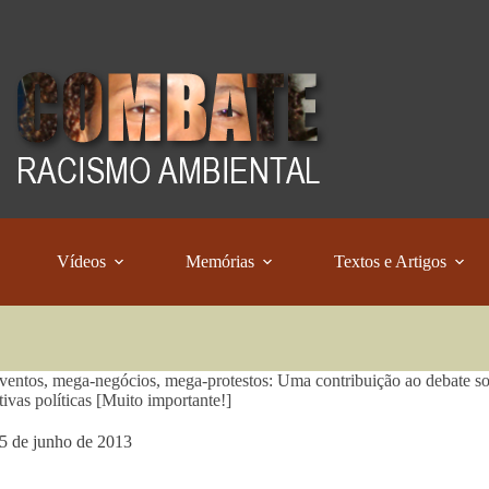
Vídeos
Memórias
Textos e Artigos
entos, mega-negócios, mega-protestos: Uma contribuição ao debate sob
tivas políticas [Muito importante!]
5 de junho de 2013