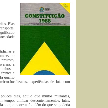
dias. Elas
ansporte,
ignificado
sociedade
idianas e
am-se, no
protesto,
versas, a
aminhos –
 frentes e
 Há quanto
icro-localizadas, experiências de luta com
poucos dias, aquilo que muitos militantes,
 tempo: unificar descontentamentos, lutas,
 Mas o que ocorreu foi além do que se poderia