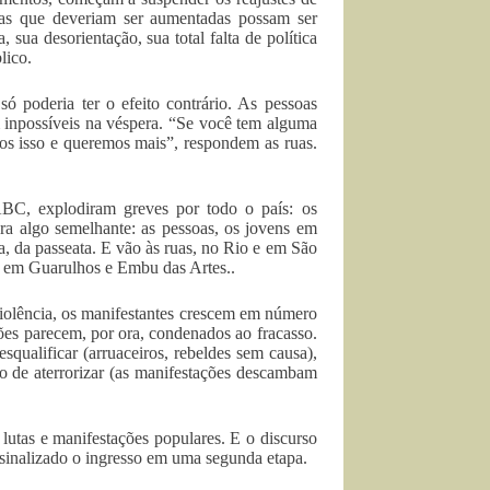
fas que deveriam ser aumentadas possam ser
sua desorientação, sua total falta de política
lico.
ó poderia ter o efeito contrário. As pessoas
 inpossíveis na véspera. “Se você tem alguma
mos isso e queremos mais”, respondem as ruas.
ABC, explodiram greves por todo o país: os
ora algo semelhante: as pessoas, os jovens em
ca, da passeata. E vão às ruas, no Rio e em São
e em Guarulhos e Embu das Artes..
violência, os manifestantes crescem em número
ões parecem, por ora, condenados ao fracasso.
esqualificar (arruaceiros, rebeldes sem causa),
ço de aterrorizar (as manifestações descambam
 lutas e manifestações populares. E o discurso
a sinalizado o ingresso em uma segunda etapa.