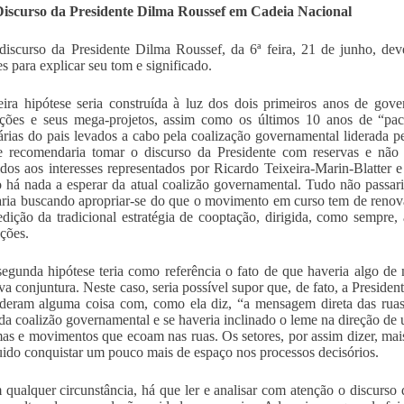
 Discurso da Presidente Dilma Roussef em Cadeia Nacional
discurso da Presidente Dilma Roussef, da 6ª feira, 21 de junho, de
es para explicar seu tom e significado.
ira hipótese seria construída à luz dos dois primeiros anos de gov
ções e seus mega-projetos, assim como os últimos 10 anos de “pac
árias do pais levados a cabo pela coalização governamental liderada pe
e recomendaria tomar o discurso da Presidente com reservas e não 
dos aos interesses representados por Ricardo Teixeira-Marin-Blatter 
 há nada a esperar da atual coalizão governamental. Tudo não passar
aria buscando apropriar-se do que o movimento em curso tem de renovad
dição da tradicional estratégia de cooptação, dirigida, como sempre,
ções.
segunda hipótese teria como referência o fato de que haveria algo de n
a conjuntura. Neste caso, seria possível supor que, de fato, a Preside
deram alguma coisa com, como ela diz, “a mensagem direta das ruas”
 da coalizão governamental e se haveria inclinado o leme na direção d
as e movimentos que ecoam nas ruas. Os setores, por assim dizer, mai
ido conquistar um pouco mais de espaço nos processos decisórios.
 qualquer circunstância, há que ler e analisar com atenção o discurso 