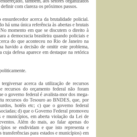
i endereçado, também, aos setores organizados
r definir com clareza os próximos passos.
 ensurdecedor acerca da brutalidade policial.
há uma única referência às abertas e brutais
is. No momento em que se discutem o direito à
ara a democracia brasileira quando policiais e
 acerca do que aconteceu no Rio de Janeiro na
ha havido a decisão de omitir este problema,
 cuja defesa aparece em destaque na retórica
politicamente.
tergiversar acerca da utilização de recursos
ue recursos do orçamento federal não foram
ue o governo federal é avalista-mor dos mega-
eriu recursos do Tesouro ao BNDES, que, por
bsurdos, hotéis etc; c) que o governo federal
sociadas; d) que o Governo Federal promoveu
 e municípios, em aberta violação da Lei de
-eventos. Além do mais, ao falar apenas do
ípios se endividam e que isto representa e
as transferências para estados e municípios) em