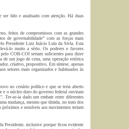
ve ser lido e analisado com atenção. Há duas
erno, feitos de compromissos com as grandes
tos de governabilidade” com as forças mais
lo Presidente Luiz Inácio Lula da Sivla. Esta
levá-lo muito a sério. Os poderes e favores
e pelo COB-COI seriam suficientes para dizer
ia de um jogo de cena, uma operação retórica
or, criativo, propositivo. Em síntese, apenas
 aos setores mais organizados e habituados às
ovo no cenário político e que se teria aberto
nte e o núcleo duro do governo federal ouviram
. Ter-se-ia dado um embate entre diferentes
e uma mudança, mesmo que tímida, no trato dos
s próximos e sensíveis aos movimentos teriam
da Presidente, inclusive porque ficou evidente