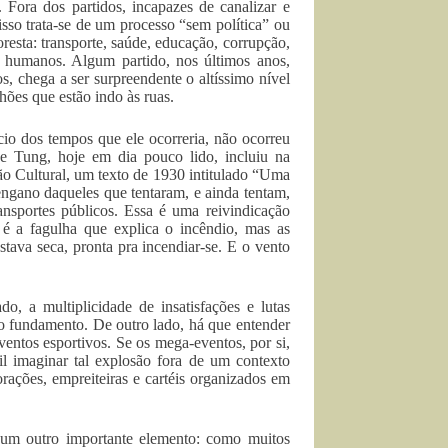
. Fora dos partidos, incapazes de canalizar e
 isso trata-se de um processo “sem política” ou
oresta: transporte, saúde, educação, corrupção,
tos humanos. Algum partido, nos últimos anos,
, chega a ser surpreendente o altíssimo nível
hões que estão indo às ruas.
cio dos tempos que ele ocorreria, não ocorreu
se Tung, hoje em dia pouco lido, incluiu na
ão Cultural, um texto de 1930 intitulado “Uma
engano daqueles que tentaram, e ainda tentam,
ansportes públicos. Essa é uma reivindicação
 é a fagulha que explica o incêndio, mas as
tava seca, pronta pra incendiar-se. E o vento
o, a multiplicidade de insatisfações e lutas
io fundamento. De outro lado, há que entender
ventos esportivos. Se os mega-eventos, por si,
cil imaginar tal explosão fora de um contexto
rações, empreiteiras e cartéis organizados em
 um outro importante elemento: como muitos