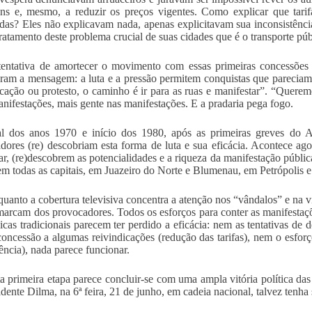
ns e, mesmo, a reduzir os preços vigentes. Como explicar que tari
das? Eles não explicavam nada, apenas explicitavam sua inconsistência, 
tratamento deste problema crucial de suas cidades que é o transporte púb
tentativa de amortecer o movimento com essas primeiras concessões s
ram a mensagem: a luta e a pressão permitem conquistas que pareciam
icação ou protesto, o caminho é ir para as ruas e manifestar”. “Quere
nifestações, mais gente nas manifestações. E a pradaria pega fogo.
al dos anos 1970 e início dos 1980, após as primeiras greves do 
adores (re) descobriam esta forma de luta e sua eficácia. Acontece ag
lar, (re)descobrem as potencialidades e a riqueza da manifestação públi
em todas as capitais, em Juazeiro do Norte e Blumenau, em Petrópolis 
quanto a cobertura televisiva concentra a atenção nos “vândalos” e na 
marcam dos provocadores. Todos os esforços para conter as manifestaç
icas tradicionais parecem ter perdido a eficácia: nem as tentativas de d
oncessão a algumas reivindicações (redução das tarifas), nem o esfor
ência), nada parece funcionar.
ta primeira etapa parece concluir-se com uma ampla vitória política das
idente Dilma, na 6ª feira, 21 de junho, em cadeia nacional, talvez tenh