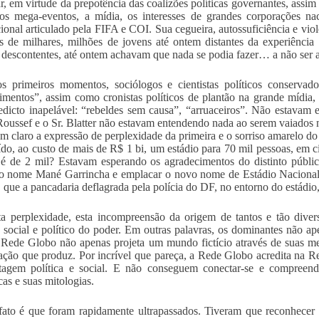
r, em virtude da prepotência das coalizões políticas governantes, assim
os mega-eventos, a mídia, os interesses de grandes corporações nac
cional articulado pela FIFA e COI. Sua cegueira, autossuficiência e vio
s de milhares, milhões de jovens até ontem distantes da experiência 
descontentes, até ontem achavam que nada se podia fazer… a não ser 
s primeiros momentos, sociólogos e cientistas políticos conservad
imentos”, assim como cronistas políticos de plantão na grande mídia,
edicto inapelável: “rebeldes sem causa”, “arruaceiros”. Não estava
oussef e o Sr. Blatter não estavam entendendo nada ao serem vaiados
m claro a expressão de perplexidade da primeira e o sorriso amarelo 
ído, ao custo de mais de R$ 1 bi, um estádio para 70 mil pessoas, em c
 é de 2 mil? Estavam esperando os agradecimentos do distinto públi
o nome Mané Garrincha e emplacar o novo nome de Estádio Nacional –
, que a pancadaria deflagrada pela polícia do DF, no entorno do estádio
ta perplexidade, esta incompreensão da origem de tantos e tão diver
 social e político do poder. Em outras palavras, os dominantes não a
 Rede Globo não apenas projeta um mundo fictício através de suas m
cação que produz. Por incrível que pareça, a Rede Globo acredita na 
tagem política e social. E não conseguem conectar-se e compreen
cas e suas mitologias.
fato é que foram rapidamente ultrapassados. Tiveram que reconhecer