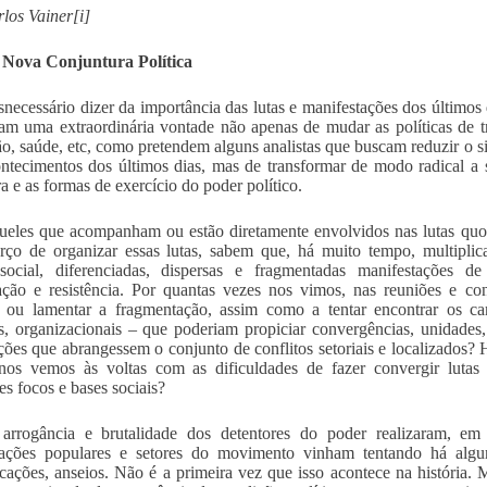
los Vainer[i]
 Nova Conjuntura Política
snecessário dizer da importância das lutas e manifestações dos últimos 
am uma extraordinária vontade não apenas de mudar as políticas de tr
o, saúde, etc, como pretendem alguns analistas que buscam reduzir o s
ntecimentos dos últimos dias, mas de transformar de modo radical a 
ra e as formas de exercício do poder político.
ueles que acompanham ou estão diretamente envolvidos nas lutas quot
rço de organizar essas lutas, sabem que, há muito tempo, multiplic
social, diferenciadas, dispersas e fragmentadas manifestações de 
fação e resistência. Por quantas vezes nos vimos, nas reuniões e con
r ou lamentar a fragmentação, assim como a tentar encontrar os c
os, organizacionais – que poderiam propiciar convergências, unidades,
ações que abrangessem o conjunto de conflitos setoriais e localizados?
os vemos às voltas com as dificuldades de fazer convergir lutas m
es focos e bases sociais?
arrogância e brutalidade dos detentores do poder realizaram, em 
zações populares e setores do movimento vinham tentando há algum
icações, anseios. Não é a primeira vez que isso acontece na história.