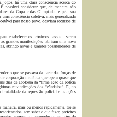
 jogos, há uma clara consciência acerca do
s. É possível considerar que, de maneira não
pulares da Copa e das Olimpíadas e pela sua
 uma consciência coletiva, mais generalizada
ortável para nosso povo, desviam recursos de
e para estabelecer os próximos passos a serem
e, as grandes manifestações abriram uma nova
ças, abrindo novas e grandes possibilidades de
tender o que se passava da parte das forças de
ande corporação midiática que opera quase que
ns dias de apologia da “firme ação da polícia
gítimas reivindicações dos “vândalos”. E, no
 brutalidade da repressão policial e as ações
erta maneira, mais ou menos rapidamente, foi-se
sorientados, sem saber o que fazer, prefeitos
umentos, começam a suspender os reajustes de