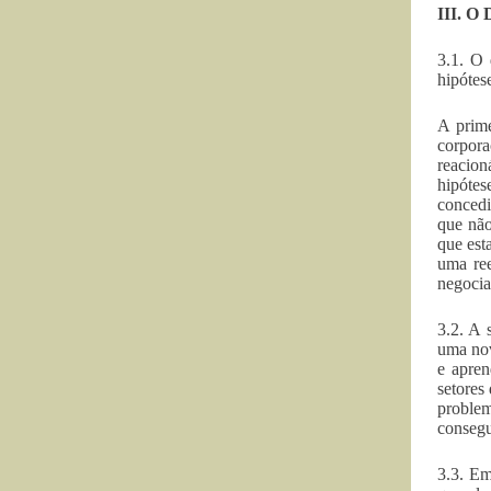
III. O
3.1. O 
hipótes
A prime
corpora
reacion
hipótes
concedi
que não
que est
uma ree
negocia
3.2. A 
uma nov
e apren
setores
problem
consegu
3.3. Em