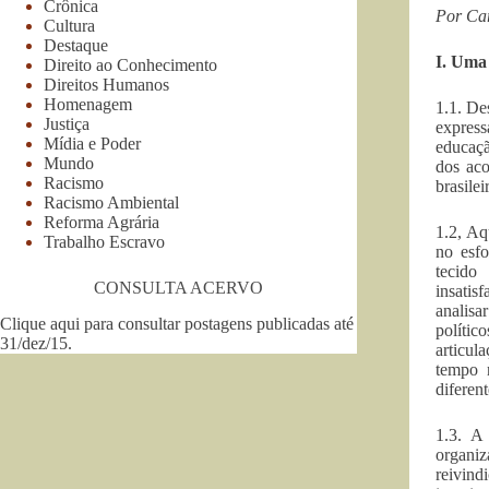
Crônica
Por Car
Cultura
Destaque
I. Uma
Direito ao Conhecimento
Direitos Humanos
Homenagem
1.1. De
Justiça
express
Mídia e Poder
educaçã
Mundo
dos aco
Racismo
brasilei
Racismo Ambiental
Reforma Agrária
1.2, Aq
Trabalho Escravo
no esfo
tecido 
CONSULTA ACERVO
insatis
analisa
Clique aqui para consultar postagens publicadas até
polític
31/dez/15
.
articul
tempo n
diferent
1.3. A 
organi
reivind