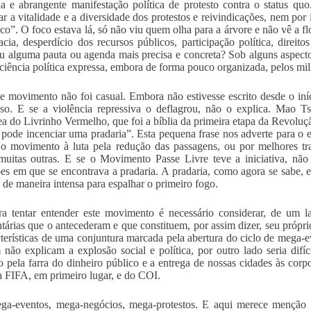
a e abrangente manifestação política de protesto contra o status quo
ar a vitalidade e a diversidade dos protestos e reivindicações, nem por
co”. O foco estava lá, só não viu quem olha para a árvore e não vê a fl
cia, desperdício dos recursos públicos, participação política, direi
u alguma pauta ou agenda mais precisa e concreta? Sob alguns aspectos
ciência política expressa, embora de forma pouco organizada, pelos mil
te movimento não foi casual. Embora não estivesse escrito desde o iní
so. E se a violência repressiva o deflagrou, não o explica. Mao T
ea do Livrinho Vermelho, que foi a bíblia da primeira etapa da Revoluç
 pode incenciar uma pradaria”. Esta pequena frase nos adverte para o 
 o movimento à luta pela redução das passagens, ou por melhores tr
muitas outras. E se o Movimento Passe Livre teve a iniciativa, não
es em que se encontrava a pradaria. A pradaria, como agora se sabe, es
 de maneira intensa para espalhar o primeiro fogo.
ra tentar entender este movimento é necessário considerar, de um lad
tárias que o antecederam e que constituem, por assim dizer, seu própr
cterísticas de uma conjuntura marcada pela abertura do ciclo de mega-e
não explicam a explosão social e política, por outro lado seria difí
 pela farra do dinheiro público e a entrega de nossas cidades às corpo
a FIFA, em primeiro lugar, e do COI.
ega-eventos, mega-negócios, mega-protestos. E aqui merece menção