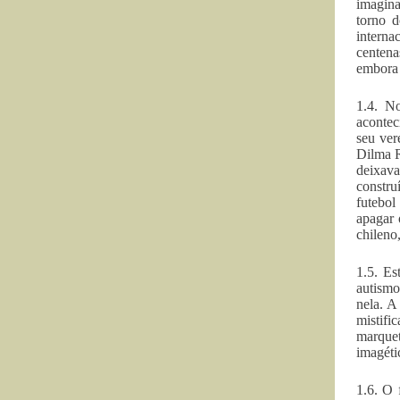
imagina
torno d
interna
centena
embora 
1.4. No
acontec
seu ver
Dilma R
deixava
constru
futebol
apagar 
chileno
1.5. Es
autismo
nela. A
mistifi
marque
imagéti
1.6. O 