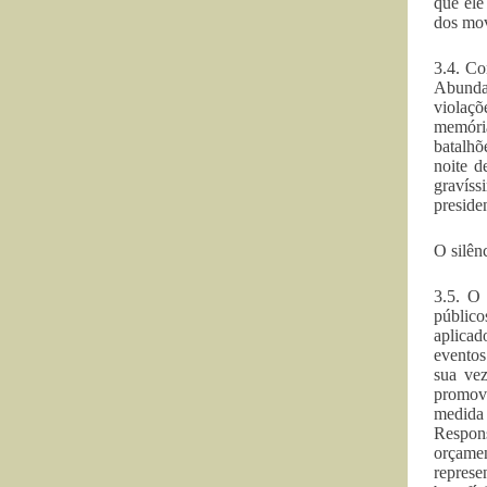
que ele
dos mov
3.4. Co
Abundan
violaçõ
memória
batalhõ
noite d
gravíss
presiden
O silên
3.5. O 
público
aplicad
eventos
sua vez
promove
medida 
Respons
orçamen
represe