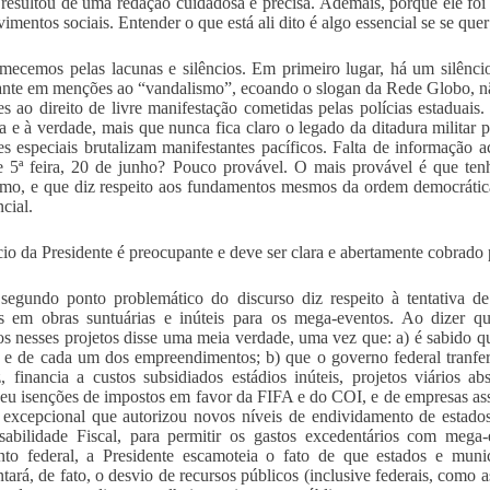
 resultou de uma redação cuidadosa e precisa. Ademais, porque ele fo
imentos sociais. Entender o que está ali dito é algo essencial se se que
mecemos pelas lacunas e silêncios. Em primeiro lugar, há um silêncio
te em menções ao “vandalismo”, ecoando o slogan da Rede Globo, não 
es ao direito de livre manifestação cometidas pelas polícias estadua
 e à verdade, mais que nunca fica claro o legado da ditadura militar p
es especiais brutalizam manifestantes pacíficos. Falta de informação
e 5ª feira, 20 de junho? Pouco provável. O mais provável é que ten
imo, e que diz respeito aos fundamentos mesmos da ordem democrática
cial.
cio da Presidente é preocupante e deve ser clara e abertamente cobrado 
segundo ponto problemático do discurso diz respeito à tentativa de 
s em obras suntuárias e inúteis para os mega-eventos. Ao dizer q
os nesses projetos disse uma meia verdade, uma vez que: a) é sabido q
 e de cada um dos empreendimentos; b) que o governo federal tranf
, financia a custos subsidiados estádios inúteis, projetos viários a
u isenções de impostos em favor da FIFA e do COI, e de empresas as
excepcional que autorizou novos níveis de endividamento de estados
abilidade Fiscal, para permitir os gastos excedentários com mega
to federal, a Presidente escamoteia o fato de que estados e munic
ntará, de fato, o desvio de recursos públicos (inclusive federais, como 