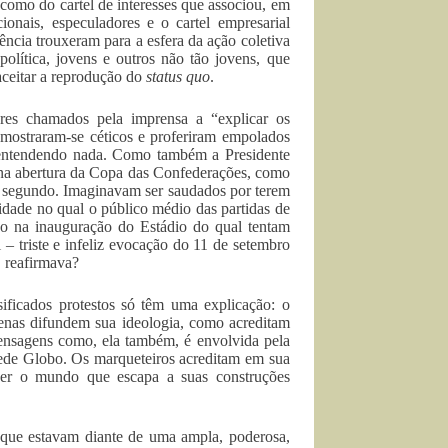
 como do cartel de interesses que associou, em
ionais, especuladores e o cartel empresarial
lência trouxeram para a esfera da ação coletiva
política, jovens e outros não tão jovens, que
aceitar a reprodução do
status quo
.
ores chamados pela imprensa a “explicar os
 mostraram-se céticos e proferiram empolados
m entendendo nada. Como também a Presidente
 na abertura da Copa das Confederações, como
do segundo. Imaginavam ser saudados por terem
idade no qual o público médio das partidas de
co na inauguração do Estádio do qual tentam
 triste e infeliz evocação do 11 de setembro
, reafirmava?
sificados protestos só têm uma explicação: o
penas difundem sua ideologia, como acreditam
ensagens como, ela também, é envolvida pela
Rede Globo. Os marqueteiros acreditam em sua
der o mundo que escapa a suas construções
 que estavam diante de uma ampla, poderosa,