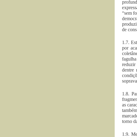
profund
express
“sem fo
democra
produzi
de cons
1.7. Es
por aca
coletân
fagulha
reduzir
dentre 
condiçõ
soprava
1.8. Pa
fragmen
as cara
também 
marcado
torno d
1.9. M