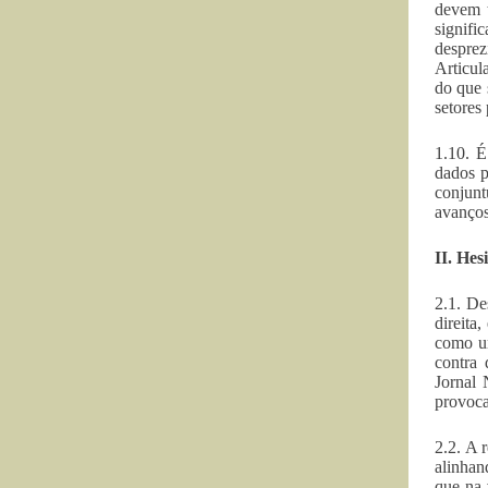
devem t
signifi
desprez
Articul
do que 
setores
1.10. É
dados p
conjunt
avanços
II. He
2.1. De
direita
como um
contra 
Jornal 
provoca
2.2. A 
alinhan
que na 