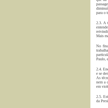
passage
diminuí
para o 
2.3. A 
entende
reivind
Mais ma
No fin
trabalh
particu
Paulo, 
2.4. En
e se de
As técn
nem a c
em viol
2.5. Es
da Pres