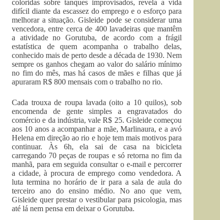
coloridas sobre tanques improvisados, revela a vida
difícil diante da escassez do emprego e o esforço para
melhorar a situação. Gisleide pode se considerar uma
vencedora, entre cerca de 400 lavadeiras que mantêm
a atividade no Gorutuba, de acordo com a frágil
estatística de quem acompanha o trabalho delas,
conhecido mais de perto desde a década de 1930. Nem
sempre os ganhos chegam ao valor do salário mínimo
no fim do mês, mas há casos de mães e filhas que já
apuraram R$ 800 mensais com o trabalho no rio.
Cada trouxa de roupa lavada (oito a 10 quilos), sob
encomenda de gente simples a engravatados do
comércio e da indústria, vale R$ 25. Gisleide começou
aos 10 anos a acompanhar a mãe, Marlinaura, e a avó
Helena em direção ao rio e hoje tem mais motivos para
continuar. Às 6h, ela sai de casa na bicicleta
carregando 70 peças de roupas e só retorna no fim da
manhã, para em seguida consultar o e-mail e percorrer
a cidade, à procura de emprego como vendedora. A
luta termina no horário de ir para a sala de aula do
terceiro ano do ensino médio. No ano que vem,
Gisleide quer prestar o vestibular para psicologia, mas
até lá nem pensa em deixar o Gorutuba.