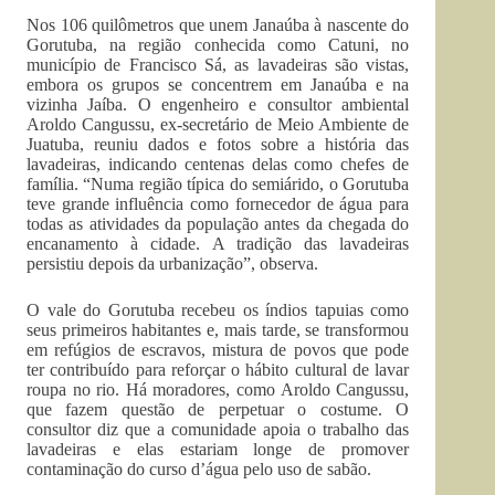
Nos 106 quilômetros que unem Janaúba à nascente do
Gorutuba, na região conhecida como Catuni, no
município de Francisco Sá, as lavadeiras são vistas,
embora os grupos se concentrem em Janaúba e na
vizinha Jaíba. O engenheiro e consultor ambiental
Aroldo Cangussu, ex-secretário de Meio Ambiente de
Juatuba, reuniu dados e fotos sobre a história das
lavadeiras, indicando centenas delas como chefes de
família. “Numa região típica do semiárido, o Gorutuba
teve grande influência como fornecedor de água para
todas as atividades da população antes da chegada do
encanamento à cidade. A tradição das lavadeiras
persistiu depois da urbanização”, observa.
O vale do Gorutuba recebeu os índios tapuias como
seus primeiros habitantes e, mais tarde, se transformou
em refúgios de escravos, mistura de povos que pode
ter contribuído para reforçar o hábito cultural de lavar
roupa no rio. Há moradores, como Aroldo Cangussu,
que fazem questão de perpetuar o costume. O
consultor diz que a comunidade apoia o trabalho das
lavadeiras e elas estariam longe de promover
contaminação do curso d’água pelo uso de sabão.