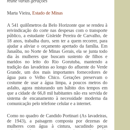
reúne várias gerações
Marta Vieira,
Estado de Minas
A 541 quilômetros da Belo Horizonte que se rendeu à
reivindicação do corte nas despesas com o transporte
público, a estudante Gisleide Pereira de Carvalho, de
18 anos, trabalha duro, sem ter a quem recorrer, para
ajudar a aliviar o orçamento apertado da família. Em
Janaúba, no Norte de Minas Gerais, ela se junta todo
dia às mulheres que buscam sustento de filhos e
maridos no leito do Rio Gorutuba, mantendo a
tradição das lavadeiras ao longo do afluente do Verde
Grande, um dos mais importantes fornecedores de
água para o Velho Chico. Gerações preservam o
costume de usar a água limpa, a poucos metros do
asfalto, agora misturando um hábito dos tempos em
que a cidade de 66,8 mil habitantes não era servida de
sistema de encanamento à necessidade moderna da
comunicação pelo telefone celular e a internet.
Como no quadro de Candido Portinari (As lavadeiras,
de 1943), a paisagem composta por dezenas de
mulheres com água à cintura, sacudindo peças