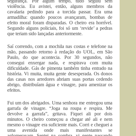
segurança. Por algum tempo, tudo seguiu sem
violência. Eu avistei, então, alguns membros da
cavalaria pedindo para a torcida passar. Era uma
armadilha: quando poucos avançaram, bombas de
efeito moral foram disparadas. O cheiro era horrível.
Segundo alguns policiais, foi só um ‘revide’ a pedras
que teriam sido lançadas anteriormente.
Saí correndo, com a mochila nas costas e telefone na
mão, passando retorno à redação do UOL, em São
Paulo, do que acontecia. Por 30 segundos, não
consegui enxergar nada, e respirava com muita
dificuldade. Gás de pimenta também tinha entrado na
história. Vi muita, muita gente desesperada. Os donos
das casas nos arredores abriam suas portas cedendo
abrigo, distribuíam água e vinagre, para amenizar os
efeitos.
Fui um dos abrigados. Uma senhora me entregou uma
garrafa de vinagre. “Joga na roupa e respira. Me
devolve a garrafa”, gritava. Fiquei ali por dois
minutos. O cheiro começou a chegar até ali e nem
mesmo o vinagre era suficiente mais. Corri e cheguei a
uma avenida onde mais manifestantes se
aglomeravam. Sentei na sombra, vi gente passando