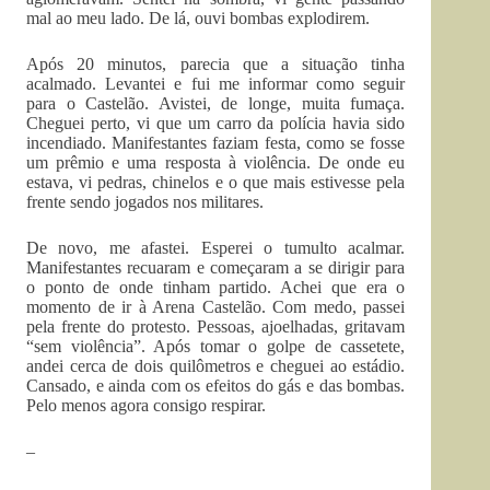
mal ao meu lado. De lá, ouvi bombas explodirem.
Após 20 minutos, parecia que a situação tinha
acalmado. Levantei e fui me informar como seguir
para o Castelão. Avistei, de longe, muita fumaça.
Cheguei perto, vi que um carro da polícia havia sido
incendiado. Manifestantes faziam festa, como se fosse
um prêmio e uma resposta à violência. De onde eu
estava, vi pedras, chinelos e o que mais estivesse pela
frente sendo jogados nos militares.
De novo, me afastei. Esperei o tumulto acalmar.
Manifestantes recuaram e começaram a se dirigir para
o ponto de onde tinham partido. Achei que era o
momento de ir à Arena Castelão. Com medo, passei
pela frente do protesto. Pessoas, ajoelhadas, gritavam
“sem violência”. Após tomar o golpe de cassetete,
andei cerca de dois quilômetros e cheguei ao estádio.
Cansado, e ainda com os efeitos do gás e das bombas.
Pelo menos agora consigo respirar.
–