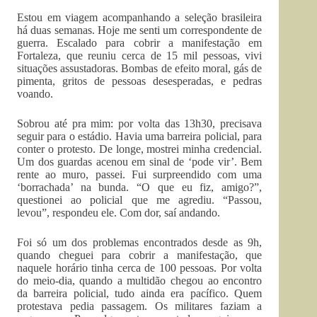
Estou em viagem acompanhando a seleção brasileira
há duas semanas. Hoje me senti um correspondente de
guerra. Escalado para cobrir a manifestação em
Fortaleza, que reuniu cerca de 15 mil pessoas, vivi
situações assustadoras. Bombas de efeito moral, gás de
pimenta, gritos de pessoas desesperadas, e pedras
voando.
Sobrou até pra mim: por volta das 13h30, precisava
seguir para o estádio. Havia uma barreira policial, para
conter o protesto. De longe, mostrei minha credencial.
Um dos guardas acenou em sinal de ‘pode vir’. Bem
rente ao muro, passei. Fui surpreendido com uma
‘borrachada’ na bunda. “O que eu fiz, amigo?”,
questionei ao policial que me agrediu. “Passou,
levou”, respondeu ele. Com dor, saí andando.
Foi só um dos problemas encontrados desde as 9h,
quando cheguei para cobrir a manifestação, que
naquele horário tinha cerca de 100 pessoas. Por volta
do meio-dia, quando a multidão chegou ao encontro
da barreira policial, tudo ainda era pacífico. Quem
protestava pedia passagem. Os militares faziam a