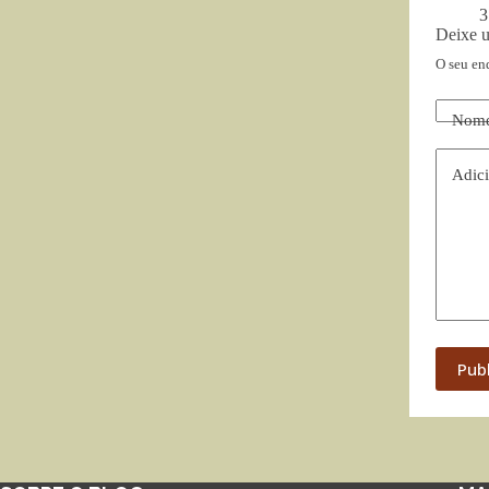
3
Deixe 
O seu en
Nom
Adici
Pub