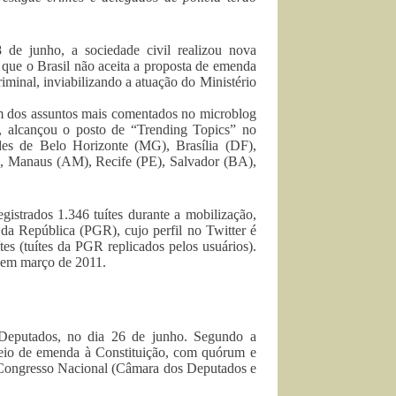
8 de junho, a sociedade civil realizou nova
 que o Brasil não aceita a proposta de emenda
criminal, inviabilizando a atuação do Ministério
um dos assuntos mais comentados no microblog
”, alcançou o posto de “Trending Topics” no
es de Belo Horizonte (MG), Brasília (DF),
), Manaus (AM), Recife (PE), Salvador (BA),
gistrados 1.346 tuítes durante a mobilização,
da República (PGR), cujo perfil no Twitter é
s (tuítes da PGR replicados pelos usuários).
o, em março de 2011.
 Deputados, no dia 26 de junho. Segundo a
 meio de emenda à Constituição, com quórum e
 Congresso Nacional (Câmara dos Deputados e