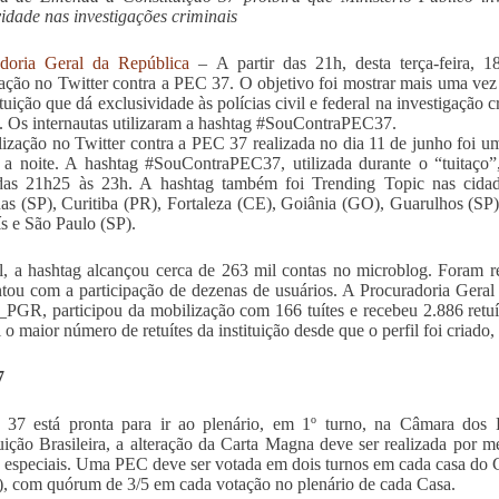
vidade nas investigações criminais
adoria Geral da República
– A partir das 21h, desta terça-feira, 1
ação no Twitter contra a PEC 37. O objetivo foi mostrar mais uma vez
ituição que dá exclusividade às polícias civil e federal na investigação 
. Os internautas utilizaram a hashtag #SouContraPEC37.
ização no Twitter contra a PEC 37 realizada no dia 11 de junho foi 
 a noite. A hashtag #SouContraPEC37, utilizada durante o “tuitaço
 das 21h25 às 23h. A hashtag também foi Trending Topic nas cidad
s (SP), Curitiba (PR), Fortaleza (CE), Goiânia (GO), Guarulhos (SP
s e São Paulo (SP).
l, a hashtag alcançou cerca de 263 mil contas no microblog. Foram re
tou com a participação de dezenas de usuários. A Procuradoria Geral 
R, participou da mobilização com 166 tuítes e recebeu 2.886 retuíte
i o maior número de retuítes da instituição desde que o perfil foi criad
7
37 está pronta para ir ao plenário, em 1º turno, na Câmara dos
uição Brasileira, a alteração da Carta Magna deve ser realizada por
 especiais. Uma PEC deve ser votada em dois turnos em cada casa do
, com quórum de 3/5 em cada votação no plenário de cada Casa.