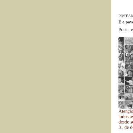
POST
AN
E o pov
Posts r
Atenção
todos o
desde se
31 de d