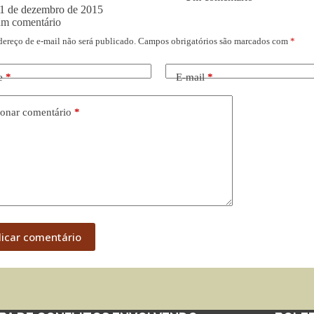
1 de dezembro de 2015
um comentário
dereço de e-mail não será publicado.
Campos obrigatórios são marcados com
*
e
*
E-mail
*
onar comentário
*
licar comentário