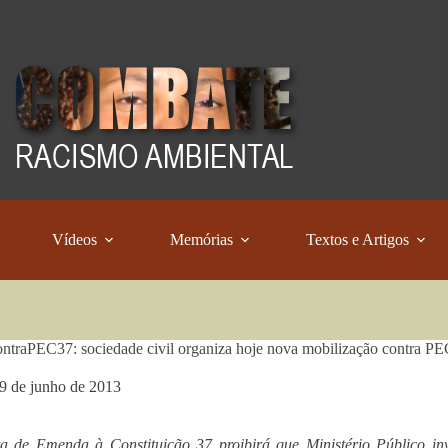
Vídeos
Memórias
Textos e Artigos
traPEC37: sociedade civil organiza hoje nova mobilização contra PE
9 de junho de 2013
a de Emenda à Constituição 37 proibirá que Ministério Público inv