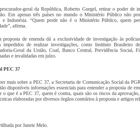
procurador-geral da República, Roberto Gurgel, retirar o poder de in
ição. Em apenas três países no mundo o Ministério Público não pos
 e Indonésia. “Quem perde não é o Ministério Público, quem perde
ade”, afirma.
proposta de emenda dá a exclusividade de investigação às polícias
m impedidos de realizar investigações, como Instituto Brasileiro 
adoria-Geral da União, Coaf, Banco Central, Previdência Social, Fi
nadas e invalidadas em juízo.
al PEC 37
ber mais sobre a PEC 37, a Secretaria de Comunicação Social da PGR
tão disponíveis informações essenciais para entender a proposta de em
r o que é a PEC 37, quem é contra, quais são os riscos da aprovação,
écnicas elaboradas por diversos órgãos contrários à proposta e artigos r
ilhada por Janete Melo.