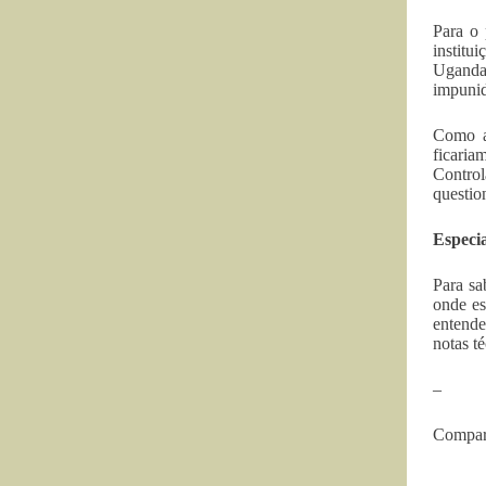
Para o 
institu
Uganda
impunid
Como a 
ficaria
Control
questio
Especi
Para sa
onde es
entende
notas t
–
Compart