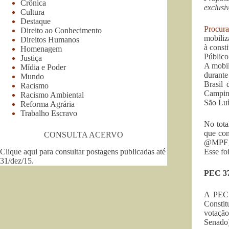
Crônica
exclusi
Cultura
Destaque
Procur
Direito ao Conhecimento
mobiliz
Direitos Humanos
à const
Homenagem
Público
Justiça
A mobil
Mídia e Poder
durante
Mundo
Brasil
Racismo
Campina
Racismo Ambiental
São Luí
Reforma Agrária
Trabalho Escravo
No tota
que con
CONSULTA ACERVO
@MPF_PG
Clique aqui para consultar postagens publicadas até
Esse fo
31/dez/15
.
PEC 3
A PEC 
Constit
votação
Senado)