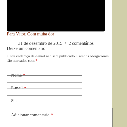
Para Vítor. Com muita dor
31 de dezembro de 2015
2 comentários
Deixe um comentário
O seu endereço de e-mail não será publicado.
Campos obrigatórios
são marcados com
*
Nome
*
E-mail
*
Site
Adicionar comentário
*