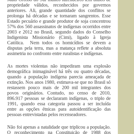
propriedade válidos, reconhecidos por governos
anteriores. Ali, grande quantidade dos conflitos se
prolonga há décadas e se tornaram sangrentos. Esse
Estado pecuário e grande produtor de soja concentrou
57% dos 560 assassinatos de indígenas ocorridos entre
2003 e 2012 no Brasil, segundo dados do Conselho
Indigenista Missionário (Cimi), ligado à Igreja
Católica. Nem todos os homicídios se devem a
disputas pela terra, mas a matança reflete a absoluta
assimetria no confronto entre ruralistas e indígenas.
As mortes violentas não impediram uma explosão
demográfica inimaginável há três ou quatro décadas,
quando a população indígena parecia ameaçada de
extinção. Nos anos 1980, estimava-se que no Brasil só
restassem pouco mais de 200 mil integrantes dos
povos originários. Contudo, no censo de 2010,
896.917 pessoas se declararam indígenas, o triplo de
1991, quando essa categoria passou a ser incluída
entre as opções étnicas para autoidentificação das
pessoas entrevistadas pelos recenseadores.
Não foi apenas a natalidade que triplicou a população.
O reconhecimento na Constituição de 1988 dos