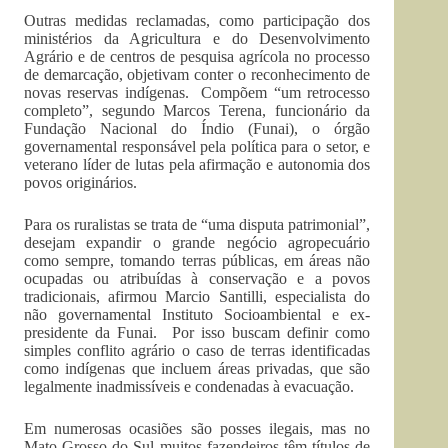
Outras medidas reclamadas, como participação dos
ministérios da Agricultura e do Desenvolvimento
Agrário e de centros de pesquisa agrícola no processo
de demarcação, objetivam conter o reconhecimento de
novas reservas indígenas. Compõem “um retrocesso
completo”, segundo Marcos Terena, funcionário da
Fundação Nacional do Índio (Funai), o órgão
governamental responsável pela política para o setor, e
veterano líder de lutas pela afirmação e autonomia dos
povos originários.
Para os ruralistas se trata de “uma disputa patrimonial”,
desejam expandir o grande negócio agropecuário
como sempre, tomando terras públicas, em áreas não
ocupadas ou atribuídas à conservação e a povos
tradicionais, afirmou Marcio Santilli, especialista do
não governamental Instituto Socioambiental e ex-
presidente da Funai. Por isso buscam definir como
simples conflito agrário o caso de terras identificadas
como indígenas que incluem áreas privadas, que são
legalmente inadmissíveis e condenadas à evacuação.
Em numerosas ocasiões são posses ilegais, mas no
Mato Grosso do Sul muitos fazendeiros têm títulos de