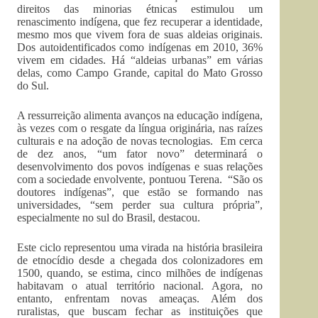
direitos das minorias étnicas estimulou um
renascimento indígena, que fez recuperar a identidade,
mesmo mos que vivem fora de suas aldeias originais.
Dos autoidentificados como indígenas em 2010, 36%
vivem em cidades. Há “aldeias urbanas” em várias
delas, como Campo Grande, capital do Mato Grosso
do Sul.
A ressurreição alimenta avanços na educação indígena,
às vezes com o resgate da língua originária, nas raízes
culturais e na adoção de novas tecnologias. Em cerca
de dez anos, “um fator novo” determinará o
desenvolvimento dos povos indígenas e suas relações
com a sociedade envolvente, pontuou Terena. “São os
doutores indígenas”, que estão se formando nas
universidades, “sem perder sua cultura própria”,
especialmente no sul do Brasil, destacou.
Este ciclo representou uma virada na história brasileira
de etnocídio desde a chegada dos colonizadores em
1500, quando, se estima, cinco milhões de indígenas
habitavam o atual território nacional. Agora, no
entanto, enfrentam novas ameaças. Além dos
ruralistas, que buscam fechar as instituições que