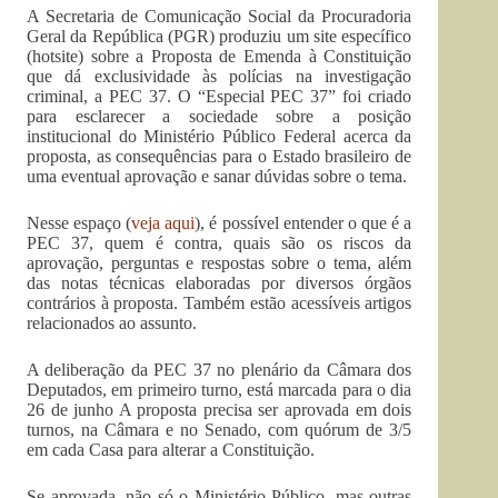
A Secretaria de Comunicação Social da Procuradoria
Geral da República (PGR) produziu um site específico
(hotsite) sobre a Proposta de Emenda à Constituição
que dá exclusividade às polícias na investigação
criminal, a PEC 37. O “Especial PEC 37” foi criado
para esclarecer a sociedade sobre a posição
institucional do Ministério Público Federal acerca da
proposta, as consequências para o Estado brasileiro de
uma eventual aprovação e sanar dúvidas sobre o tema.
Nesse espaço (
veja aqui
), é possível entender o que é a
PEC 37, quem é contra, quais são os riscos da
aprovação, perguntas e respostas sobre o tema, além
das notas técnicas elaboradas por diversos órgãos
contrários à proposta. Também estão acessíveis artigos
relacionados ao assunto.
A deliberação da PEC 37 no plenário da Câmara dos
Deputados, em primeiro turno, está marcada para o dia
26 de junho A proposta precisa ser aprovada em dois
turnos, na Câmara e no Senado, com quórum de 3/5
em cada Casa para alterar a Constituição.
Se aprovada, não só o Ministério Público, mas outras