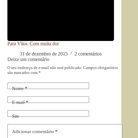
Para Vítor. Com muita dor
31 de dezembro de 2015
2 comentários
Deixe um comentário
O seu endereço de e-mail não será publicado.
Campos obrigatórios
são marcados com
*
Nome
*
E-mail
*
Site
Adicionar comentário
*