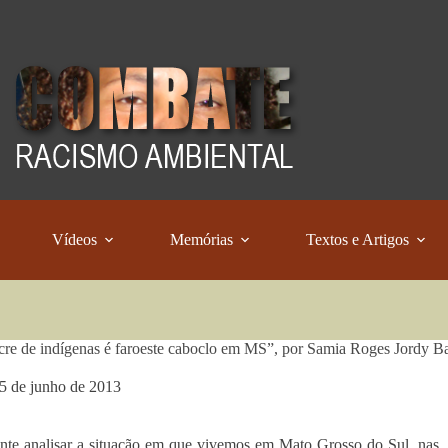
Vídeos
Memórias
Textos e Artigos
re de indígenas é faroeste caboclo em MS”, por Samia Roges Jordy Ba
5 de junho de 2013
nte analisar a situação em que vivemos em Mato Grosso do Sul, nas