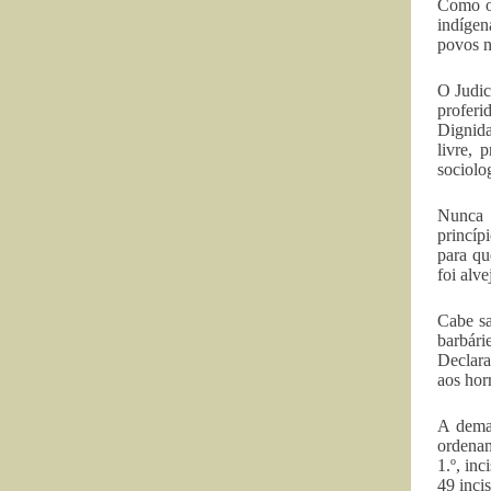
Como ob
indígen
povos n
O Judic
proferi
Dignida
livre, 
sociolo
Nunca h
princíp
para qu
foi alv
Cabe sa
barbár
Declara
aos hor
A demar
ordenam
1.º, inc
49 inci