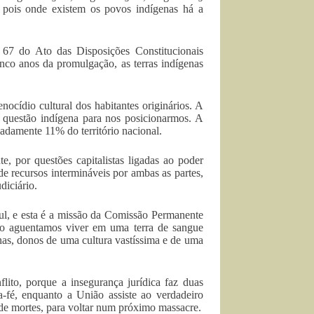
, pois onde existem os povos indígenas há a
67 do Ato das Disposições Constitucionais
nco anos da promulgação, as terras indígenas
ocídio cultural dos habitantes originários. A
 a questão indígena para nos posicionarmos. A
adamente 11% do território nacional.
, por questões capitalistas ligadas ao poder
 recursos intermináveis por ambas as partes,
diciário.
ul, e esta é a missão da Comissão Permanente
ão aguentamos viver em uma terra de sangue
nas, donos de uma cultura vastíssima e de uma
flito, porque a insegurança jurídica faz duas
a-fé, enquanto a União assiste ao verdadeiro
de mortes, para voltar num próximo massacre.