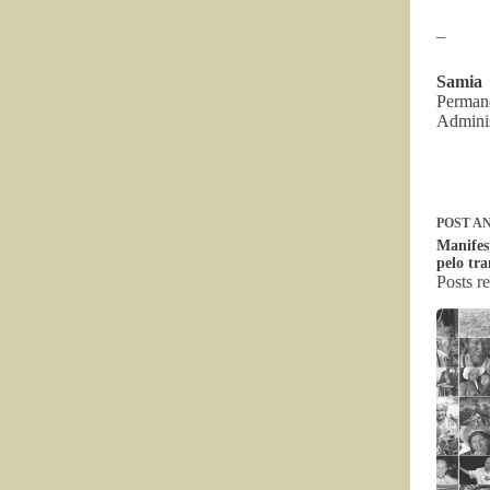
–
Samia 
Perman
Adminis
POST
AN
Manifes
pelo tra
Posts r