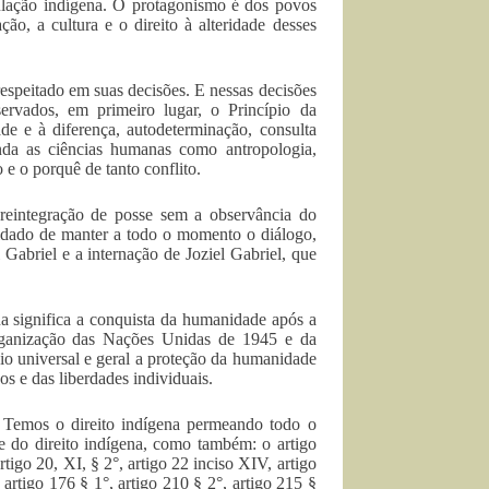
ulação indígena. O protagonismo é dos povos
ão, a cultura e o direito à alteridade desses
espeitado em suas decisões. E nessas decisões
servados, em primeiro lugar, o Princípio da
de e à diferença, autodeterminação, consulta
ainda as ciências humanas como antropologia,
 e o porquê de tanto conflito.
 reintegração de posse sem a observância do
idado de manter a todo o momento o diálogo,
 Gabriel e a internação de Joziel Gabriel, que
a significa a conquista da humanidade após a
rganização das Nações Unidas de 1945 e da
o universal e geral a proteção da humanidade
s e das liberdades individuais.
. Temos o direito indígena permeando todo o
e do direito indígena, como também: o artigo
 artigo 20, XI, § 2°, artigo 22 inciso XIV, artigo
 artigo 176 § 1°, artigo 210 § 2°, artigo 215 §