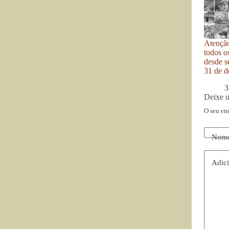
Atenção
todos o
desde se
31 de d
3
Deixe 
O seu en
Nom
Adici