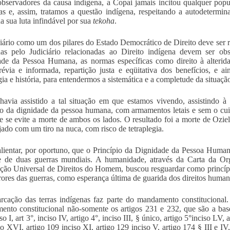
servadores da causa indígena, a Copai jamais incitou qualquer pop
as e, assim, tratamos a questão indígena, respeitando a autodeterminaç
a sua luta infindável por sua
tekoha
.
iário como um dos pilares do Estado Democrático de Direito deve ser r
das pelo Judiciário relacionadas ao Direito indígena devem ser ob
de da Pessoa Humana, as normas específicas como direito à alterida
prévia e informada, repartição justa e eqüitativa dos benefícios, e 
gia e história, para entendermos a sistemática e a completude da situação
avia assistido a tal situação em que estamos vivendo, assistindo à
io da dignidade da pessoa humana, com armamentos letais e sem o cu
e se evite a morte de ambos os lados. O resultado foi a morte de Oziel
ejado com um tiro na nuca, com risco de tetraplegia.
lientar, por oportuno, que o Princípio da Dignidade da Pessoa Human
ie de duas guerras mundiais. A humanidade, através da Carta da O
ção Universal de Direitos do Homem, buscou resguardar como princípi
rores das guerras, como esperança última de guarida dos direitos humano
cação das terras indígenas faz parte do mandamento constitucional
ento constitucional não-somente os artigos 231 e 232, que são a bas
iso I, art 3°, inciso IV, artigo 4°, inciso III, § único, artigo 5°inciso LV,
so XVI, artigo 109 inciso XI, artigo 129 inciso V, artigo 174 § III e IV,