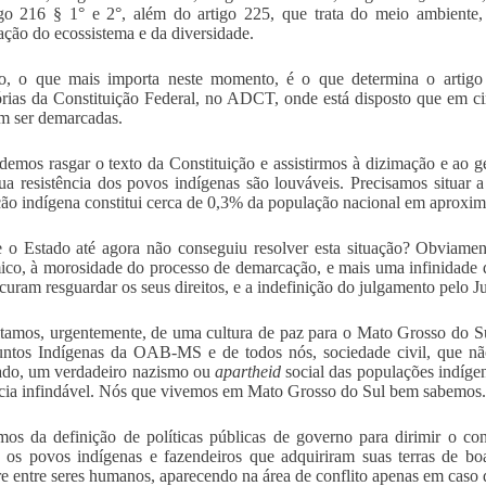
igo 216 § 1° e 2°, além do artigo 225, que trata do meio ambiente
ação do ecossistema e da diversidade.
o, o que mais importa neste momento, é o que determina o artigo 
órias da Constituição Federal, no ADCT, onde está disposto que em ci
m ser demarcadas.
emos rasgar o texto da Constituição e assistirmos à dizimação e ao gen
sua resistência dos povos indígenas são louváveis. Precisamos situar
ão indígena constitui cerca de 0,3% da população nacional em aproxim
 o Estado até agora não conseguiu resolver esta situação? Obviamente
co, à morosidade do processo de demarcação, e mais uma infinidade de
curam resguardar os seus direitos, e a indefinição do julgamento pelo Ju
tamos, urgentemente, de uma cultura de paz para o Mato Grosso do S
untos Indígenas da OAB-MS e de todos nós, sociedade civil, que n
ado, um verdadeiro nazismo ou
apartheid
social das populações indíge
ncia infindável. Nós que vivemos em Mato Grosso do Sul bem sabemos.
mos da definição de políticas públicas de governo para dirimir o con
: os povos indígenas e fazendeiros que adquiriram suas terras de bo
e entre seres humanos, aparecendo na área de conflito apenas em caso 