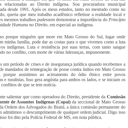
es relacionadas ao Direito indígena. Sou procuradora municipal
ada desde 1991. Após os meus estudos, tanto no mestrado como no
do, queria que meu trabalho acadêmico refletisse a realidade local e
es mesmos trabalhos pudessem demonstrar a importância do
Princípio
nidade Humana no Direito
, em especial ao indígena.
sso porque ninguém que more em Mato Grosso do Sul, lugar onde
m minha família, pode dar as costas para o que vivemos como a luta
os indígenas. Luta e resistência por suas terras, com tanto sangue
do no conflito, com morte de várias lideranças, impunemente.
 um período de crises e de insegurança jurídica quando recebemos a
 de mandados de reintegração de posse contra índios em Mato Grosso
, porque assistimos ao acirramento do ódio étnico entre povos
as e ruralistas. Isso gera angústia para ambos os lados, e se iniciam os
 conflitos de que se tem notícia.
nte salientar que como operadora do Direito, presidente da
Comissão
ente de Assuntos Indígenas (Copai)
da seccional de Mato Grosso
da Ordem dos Advogados do Braisl, a única comissão permanente do
ão admitimos o descumprimento de qualquer ordem judicial. Digo isso
isso foi dito pela Polícia Federal de MS, em nota pública.