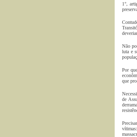
1°, art
preserv
Contud
Transit
deveria
Não pod
luta e 
populaç
Por que
econômi
que pro
Necessi
de Ass
derram
resistê
Precisa
vítimas
massacr