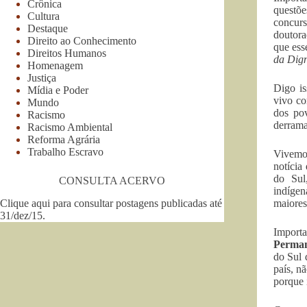
Crônica
questõ
Cultura
concurs
Destaque
doutora
Direito ao Conhecimento
que ess
Direitos Humanos
da Dig
Homenagem
Justiça
Digo i
Mídia e Poder
vivo co
Mundo
dos pov
Racismo
derrama
Racismo Ambiental
Reforma Agrária
Trabalho Escravo
Vivemos
notícia
do Sul
CONSULTA ACERVO
indígen
Clique aqui para consultar postagens publicadas até
maiores
31/dez/15
.
Importa
Perman
do Sul 
país, n
porque 