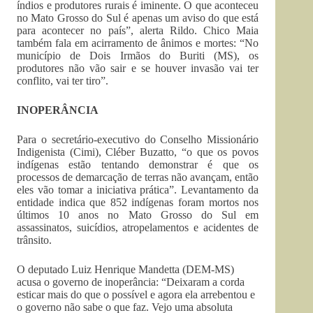
índios e produtores rurais é iminente. O que aconteceu
no Mato Grosso do Sul é apenas um aviso do que está
para acontecer no país”, alerta Rildo. Chico Maia
também fala em acirramento de ânimos e mortes: “No
município de Dois Irmãos do Buriti (MS), os
produtores não vão sair e se houver invasão vai ter
conflito, vai ter tiro”.
INOPERÂNCIA
Para o secretário-executivo do Conselho Missionário
Indigenista (Cimi), Cléber Buzatto, “o que os povos
indígenas estão tentando demonstrar é que os
processos de demarcação de terras não avançam, então
eles vão tomar a iniciativa prática”. Levantamento da
entidade indica que 852 indígenas foram mortos nos
últimos 10 anos no Mato Grosso do Sul em
assassinatos, suicídios, atropelamentos e acidentes de
trânsito.
O deputado Luiz Henrique Mandetta (DEM-MS)
acusa o governo de inoperância: “Deixaram a corda
esticar mais do que o possível e agora ela arrebentou e
o governo não sabe o que faz. Vejo uma absoluta