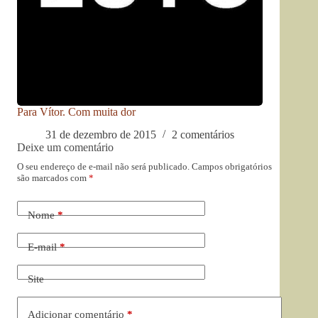
Para Vítor. Com muita dor
31 de dezembro de 2015
2 comentários
Deixe um comentário
O seu endereço de e-mail não será publicado.
Campos obrigatórios
são marcados com
*
Nome
*
E-mail
*
Site
Adicionar comentário
*