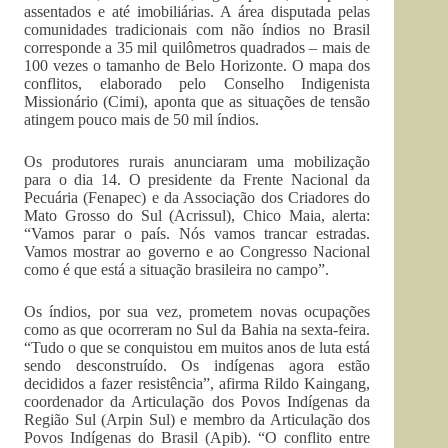
assentados e até imobiliárias. A área disputada pelas
comunidades tradicionais com não índios no Brasil
corresponde a 35 mil quilômetros quadrados – mais de
100 vezes o tamanho de Belo Horizonte. O mapa dos
conflitos, elaborado pelo Conselho Indigenista
Missionário (Cimi), aponta que as situações de tensão
atingem pouco mais de 50 mil índios.
Os produtores rurais anunciaram uma mobilização
para o dia 14. O presidente da Frente Nacional da
Pecuária (Fenapec) e da Associação dos Criadores do
Mato Grosso do Sul (Acrissul), Chico Maia, alerta:
“Vamos parar o país. Nós vamos trancar estradas.
Vamos mostrar ao governo e ao Congresso Nacional
como é que está a situação brasileira no campo”.
Os índios, por sua vez, prometem novas ocupações
como as que ocorreram no Sul da Bahia na sexta-feira.
“Tudo o que se conquistou em muitos anos de luta está
sendo desconstruído. Os indígenas agora estão
decididos a fazer resistência”, afirma Rildo Kaingang,
coordenador da Articulação dos Povos Indígenas da
Região Sul (Arpin Sul) e membro da Articulação dos
Povos Indígenas do Brasil (Apib). “O conflito entre