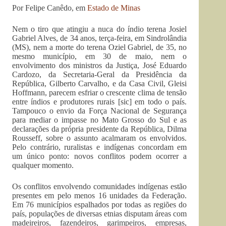
Por Felipe Canêdo, em
Estado de Minas
Nem o tiro que atingiu a nuca do índio terena Josiel
Gabriel Alves, de 34 anos, terça-feira, em Sindrolândia
(MS), nem a morte do terena Oziel Gabriel, de 35, no
mesmo município, em 30 de maio, nem o
envolvimento dos ministros da Justiça, José Eduardo
Cardozo, da Secretaria-Geral da Presidência da
República, Gilberto Carvalho, e da Casa Civil, Gleisi
Hoffmann, parecem esfriar o crescente clima de tensão
entre índios e produtores rurais [sic] em todo o país.
Tampouco o envio da Força Nacional de Segurança
para mediar o impasse no Mato Grosso do Sul e as
declarações da própria presidente da República, Dilma
Rousseff, sobre o assunto acalmaram os envolvidos.
Pelo contrário, ruralistas e indígenas concordam em
um único ponto: novos conflitos podem ocorrer a
qualquer momento.
Os conflitos envolvendo comunidades indígenas estão
presentes em pelo menos 16 unidades da Federação.
Em 76 municípios espalhados por todas as regiões do
país, populações de diversas etnias disputam áreas com
madeireiros, fazendeiros, garimpeiros, empresas,