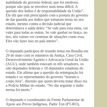
inabilidade do governo federal, que foi medroso,
porque não quis se envolver num tema difícil. A
questão dos índios é de responsabilidade da União”.
Ele diz que está preocupado com a postura do governo
de dar guarida aos índios que tomaram terras no seu
estado, mesmo contra a decisão judicial que
determinava a saída deles: “Se vale para essa etnia, vai
valer para todas as outras. Se vale ganhar no braço, no
tiro, nós vamos ver centenas de situações como essa.
Eles vão fazer isso no país inteiro”.
O deputado participou de reunião tensa em Brasília em
29 de maio com os ministros da Justiça, Casa Civil,
Desenvolvimento Agrário e Advocacia Geral da União
(AGU), onde também estavam os três senadores, os
oito deputados federais e 18 deputados estaduais do
estado. Ele afirma que a questão da reintegração foi
tratada e os representantes do governo “tiraram o
corpo fora”, dizendo que quem deveria tratar disso era
a Polícia Militar do estado. “No dia seguinte o índio
terena foi morto.”
O deputado e coordenador da Frente Parlamentar de
Apoio aos Povos Indígenas, Padre Ton (PT-RO),