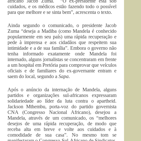
africano Jacob Zuma. “O ex-presidente está sob
cuidados, e os médicos estão fazendo todo o possível
para que melhore e se sinta bem”, acrescenta o texto.
Ainda segundo o comunicado, o presidente Jacob
Zuma “deseja a Madiba (como Mandela é conhecido
popularmente em seu país) uma rápida recuperação e
pede à imprensa e aos cidadãos que respeitem sua
intimidade e a de sua família”. Embora o governo não
tenha informado exatamente onde Mandela foi
internado, alguns jornalistas se concentraram em frente
a um hospital em Pretória para comprovar que veículos
oficiais e de familiares do ex-governante entram e
saem do local, segundo a
Sapa
.
Após o anúncio da internação de Mandela, alguns
partidos e organizações sul-africanos expressaram
solidariedade ao líder da luta contra o apartheid.
Jackson Mthembu, porta-voz do partido governista
CNA (Congresso Nacional Africano), desejou a
Mandela, através de um comunicado, os “melhores
desejos de uma rápida recuperação, de modo que
receba alta em breve e volte aos cuidados e à
comodidade de sua casa”. No mesmo tom se
manifestaram o Congresso Sul-Africano de Sindicatos,