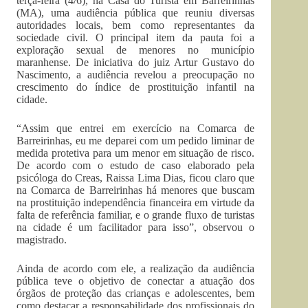
terça-feira (4/6), na Casa do Turista em Barreirinhas
(MA), uma audiência pública que reuniu diversas
autoridades locais, bem como representantes da
sociedade civil. O principal item da pauta foi a
exploração sexual de menores no município
maranhense. De iniciativa do juiz Artur Gustavo do
Nascimento, a audiência revelou a preocupação no
crescimento do índice de prostituição infantil na
cidade.
“Assim que entrei em exercício na Comarca de
Barreirinhas, eu me deparei com um pedido liminar de
medida protetiva para um menor em situação de risco.
De acordo com o estudo de caso elaborado pela
psicóloga do Creas, Raissa Lima Dias, ficou claro que
na Comarca de Barreirinhas há menores que buscam
na prostituição independência financeira em virtude da
falta de referência familiar, e o grande fluxo de turistas
na cidade é um facilitador para isso”, observou o
magistrado.
Ainda de acordo com ele, a realização da audiência
pública teve o objetivo de conectar a atuação dos
órgãos de proteção das crianças e adolescentes, bem
como destacar a responsabilidade dos profissionais do