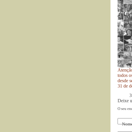
Atenção
todos o
desde se
31 de d
3
Deixe 
O seu en
Nom