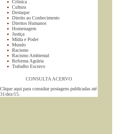
Crônica
Cultura
Destaque
Direito ao Conhecimento
Direitos Humanos
Homenagem
Justiça
Mídia e Poder
Mundo
Racismo
Racismo Ambiental
Reforma Agrária
Trabalho Escravo
CONSULTA ACERVO
Clique aqui para consultar postagens publicadas até
31/dez/15
.