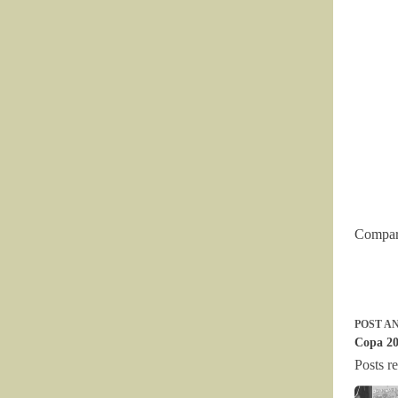
Compart
POST
AN
Copa 20
Posts r