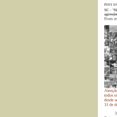
POST
AN
SC - 'N
agressão
Posts r
Atenção
todos o
desde se
31 de d
3