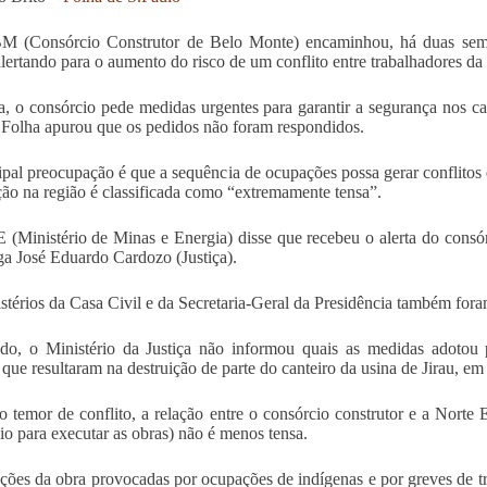
 (Consórcio Construtor de Belo Monte) encaminhou, há duas semana
lertando para o aumento do risco de um conflito entre trabalhadores da 
a, o consórcio pede medidas urgentes para garantir a segurança nos c
 Folha apurou que os pedidos não foram respondidos.
ipal preocupação é que a sequência de ocupações possa gerar conflitos e
ção na região é classificada como “extremamente tensa”.
Ministério de Minas e Energia) disse que recebeu o alerta do consó
ga José Eduardo Cardozo (Justiça).
stérios da Casa Civil e da Secretaria-Geral da Presidência também fora
do, o Ministério da Justiça não informou quais as medidas adotou 
 que resultaram na destruição de parte do canteiro da usina de Jirau, e
 temor de conflito, a relação entre o consórcio construtor e a Norte
io para executar as obras) não é menos tensa.
ações da obra provocadas por ocupações de indígenas e por greves de t