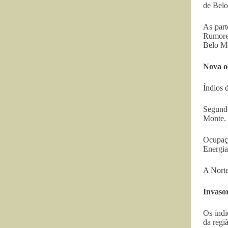
de Belo
As part
Rumores
Belo Mo
Nova o
Índios 
Segundo
Monte. 
Ocupaçõ
Energia 
A Norte
Invasor
Os índi
da regi