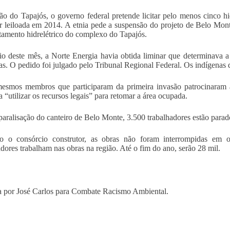
ão do Tapajós, o governo federal pretende licitar pelo menos cinco hid
r leiloada em 2014. A etnia pede a suspensão do projeto de Belo Mont
tamento hidrelétrico do complexo do Tapajós.
io deste mês, a Norte Energia havia obtida liminar que determinava a
as. O pedido foi julgado pelo Tribunal Regional Federal. Os indígenas 
esmos membros que participaram da primeira invasão patrocinaram 
a “utilizar os recursos legais” para retomar a área ocupada.
aralisação do canteiro de Belo Monte, 3.500 trabalhadores estão parad
o o consórcio construtor, as obras não foram interrompidas em ou
adores trabalham nas obras na região. Até o fim do ano, serão 28 mil.
 por José Carlos para Combate Racismo Ambiental.