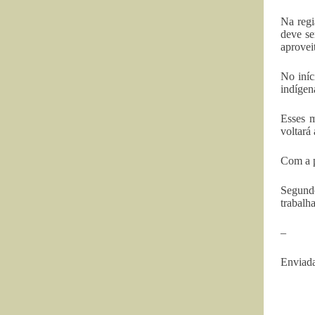
Na regi
deve se
aprovei
No iníc
indígen
Esses m
voltará 
Com a p
Segund
trabalh
–
Enviada