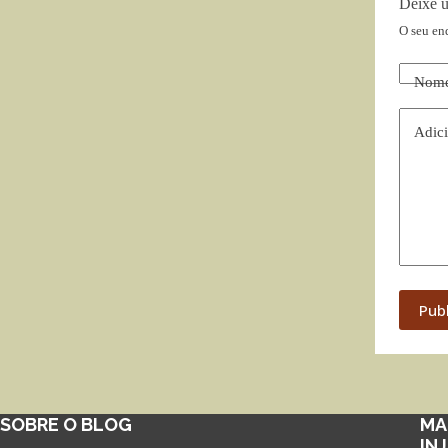
Deixe 
O seu en
Nom
Adici
Pub
SOBRE O BLOG
MA
IN