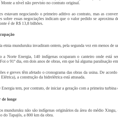
 Monte a nível não previsto no contrato original.
es estavam negociando o primeiro aditivo ao contrato, mas as conve
 sobre essas negociações indicam que o valor pedido se aproxima de
nte é de R$ 13,8 bilhões.
cupação
da etnia munduruku invadiram ontem, pela segunda vez em menos de um 
 a Norte Energia, 140 indígenas ocuparam o canteiro onde está sen
Foi o 91º dia, em dois anos de obras, em que há alguma paralisação em 
es e greves têm afetado o cronograma das obras da usina. De acordo
Elétrica), a construção da hidrelétrica está atrasada.
 Energia tem, por contrato, de iniciar a geração com a primeira turbina
 de longe
os munduruku não são indígenas originários da área do médio Xingu, o
ão do Tapajós, a 800 km da obra.