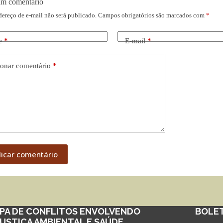
um comentário
dereço de e-mail não será publicado.
Campos obrigatórios são marcados com
*
e
*
E-mail
*
onar comentário
*
licar comentário
PA DE CONFLITOS ENVOLVENDO
BOLE
JUSTIÇA AMBIENTAL E SAÚDE