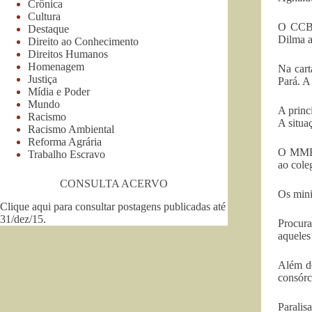
Crônica
Cultura
O CCBM
Destaque
Dilma a
Direito ao Conhecimento
Direitos Humanos
Homenagem
Na cart
Justiça
Pará. A
Mídia e Poder
Mundo
A princ
Racismo
A situa
Racismo Ambiental
Reforma Agrária
O MME (
Trabalho Escravo
ao cole
CONSULTA ACERVO
Os mini
Clique aqui para consultar postagens publicadas até
31/dez/15
.
Procura
aqueles
Além do
consórc
Paralis