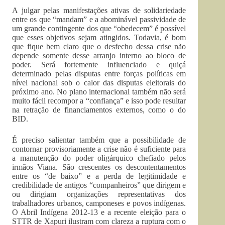
A julgar pelas manifestações ativas de solidariedade
entre os que “mandam” e a abominável passividade de
um grande contingente dos que “obedecem” é possível
que esses objetivos sejam atingidos. Todavia, é bom
que fique bem claro que o desfecho dessa crise não
depende somente desse arranjo interno ao bloco de
poder. Será fortemente influenciado e quiçá
determinado pelas disputas entre forças políticas em
nível nacional sob o calor das disputas eleitorais do
próximo ano. No plano internacional também não será
muito fácil recompor a “confiança” e isso pode resultar
na retração de financiamentos externos, como o do
BID.
É preciso salientar também que a possibilidade de
contornar provisoriamente a crise não é suficiente para
a manutenção do poder oligárquico chefiado pelos
irmãos Viana. São crescentes os descontentamentos
entre os “de baixo” e a perda de legitimidade e
credibilidade de antigos “companheiros” que dirigem e
ou dirigiam organizações representativas dos
trabalhadores urbanos, camponeses e povos indígenas.
O Abril Indígena 2012-13 e a recente eleição para o
STTR de Xapuri ilustram com clareza a ruptura com o