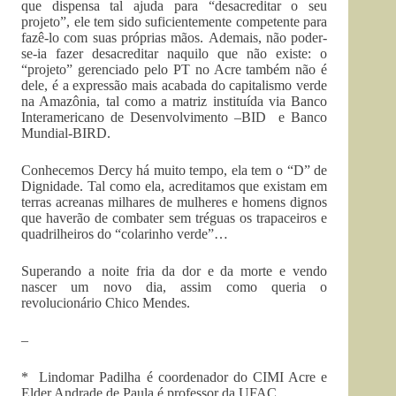
que dispensa tal ajuda para “desacreditar o seu
projeto”, ele tem sido suficientemente competente para
fazê-lo com suas próprias mãos. Ademais, não poder-
se-ia fazer desacreditar naquilo que não existe: o
“projeto” gerenciado pelo PT no Acre também não é
dele, é a expressão mais acabada do capitalismo verde
na Amazônia, tal como a matriz instituída via Banco
Interamericano de Desenvolvimento –BID e Banco
Mundial-BIRD.
Conhecemos Dercy há muito tempo, ela tem o “D” de
Dignidade. Tal como ela, acreditamos que existam em
terras acreanas milhares de mulheres e homens dignos
que haverão de combater sem tréguas os trapaceiros e
quadrilheiros do “colarinho verde”…
Superando a noite fria da dor e da morte e vendo
nascer um novo dia, assim como queria o
revolucionário Chico Mendes.
–
* Lindomar Padilha é coordenador do CIMI Acre e
Elder Andrade de Paula é professor da UFAC.