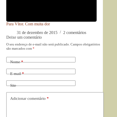
Para Vítor. Com muita dor
31 de dezembro de 2015
2 comentários
Deixe um comentário
O seu endereço de e-mail não será publicado.
Campos obrigatórios
são marcados com
*
Nome
*
E-mail
*
Site
Adicionar comentário
*