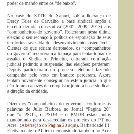
poder de mando entre os “de baixo”.
No caso do STTR de Xapuri, sob a liderança de
Dercy Teles de Carvalho a base sindical impôs a
terceira derrota consecutiva (2005; 2009; 2013) aos
“companheiros do governo”. Reiteraram nesta última
eleição o seu rechaço à política de espoliação de seus
territórios travestida de “desenvolvimento sustentável”.
Cientes de que seriam derrotados, os “companheiros
do governo” recorreram à trapaça para tentar tomar de
assalto o Sindicato. Primeiro, entraram com ação
judicial pedindo a suspensão das eleições; perderam.
Depois participaram do processo eleitoral fazendo
campanha pelo voto em branco; perderam. Agora
tentam novamente conseguir na esfera judicial o que
não foram capazes de conquistar junto a base sindical:
a direção da entidade.
Dizem os “companheiros do governo”, conforme as
palavras de Julio Barbosa no Jornal “Pagina 20”
que “o PSOL, o PSDB e o PMDB estão juntos
manobrando para desacreditar os projetos do PT no
Acre” (
Aberração do Pagina 20 aqui
). Barbaridade!!!!!
Efetivamente o PT tem demonstrado também no Acre