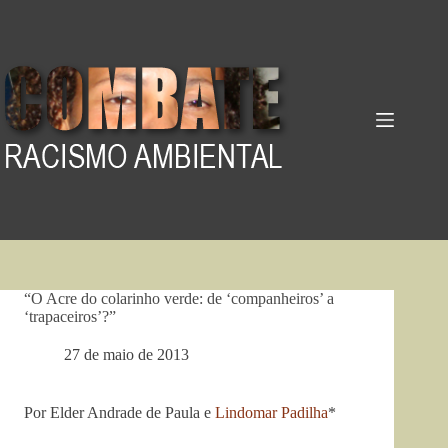
Pular
para
o
conteúdo
“O Acre do colarinho verde: de ‘companheiros’ a
‘trapaceiros’?”
27 de maio de 2013
Por Elder Andrade de Paula e
Lindomar Padilha
*