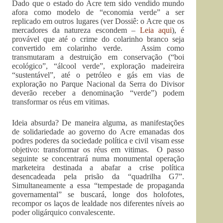
Dado que o estado do Acre tem sido vendido mundo
afora como modelo de “economia verde” a ser
replicado em outros lugares (ver Dossiê: o Acre que os
mercadores da natureza escondem –
Leia aqui
), é
provável que até o crime do colarinho branco seja
convertido em colarinho verde. Assim como
transmutaram a destruição em conservação (“boi
ecológico”, “álcool verde”, exploração madeireira
“sustentável”, até o petróleo e gás em vias de
exploração no Parque Nacional da Serra do Divisor
deverão receber a denominação “verde”) podem
transformar os réus em vitimas.
Ideia absurda? De maneira alguma, as manifestações
de solidariedade ao governo do Acre emanadas dos
podres poderes da sociedade política e civil visam esse
objetivo: transformar os réus em vitimas. O passo
seguinte se concentrará numa monumental operação
marketeira destinada a abafar a crise política
desencadeada pela prisão da “quadrilha G7”.
Simultaneamente a essa “tempestade de propaganda
governamental” se buscará, longe dos holofotes,
recompor os laços de lealdade nos diferentes níveis ao
poder oligárquico convalescente.