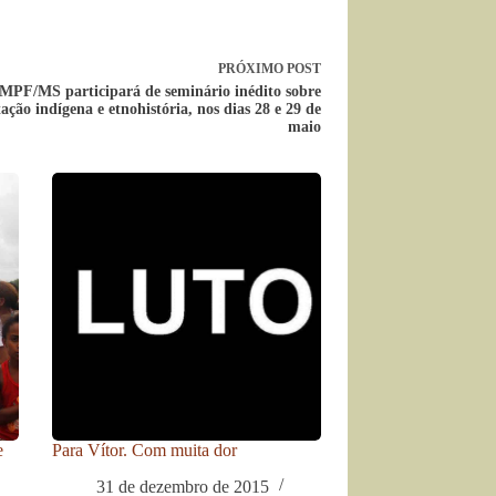
PRÓXIMO
POST
MPF/MS participará de seminário inédito sobre
ção indígena e etnohistória, nos dias 28 e 29 de
maio
e
Para Vítor. Com muita dor
31 de dezembro de 2015