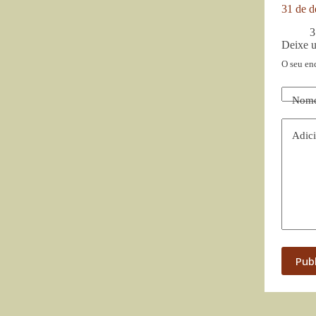
31 de d
3
Deixe 
O seu en
Nom
Adici
Pub