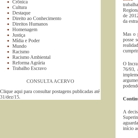
Crônica
trabalh
Cultura
Regiona
Destaque
de 2012
Direito ao Conhecimento
da estra
Direitos Humanos
Homenagem
Mas o p
Justiça
posse s
Mídia e Poder
realida
Mundo
cumprim
Racismo
Racismo Ambiental
Reforma Agrária
O Incra
Trabalho Escravo
76/93, 
impleme
argumen
CONSULTA ACERVO
podendo
Clique aqui para consultar postagens publicadas até
31/dez/15
.
Contin
A decis
Superin
aguarda
início 