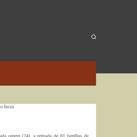
o Incra
da ontem (24), a retirada de 81 famílias de