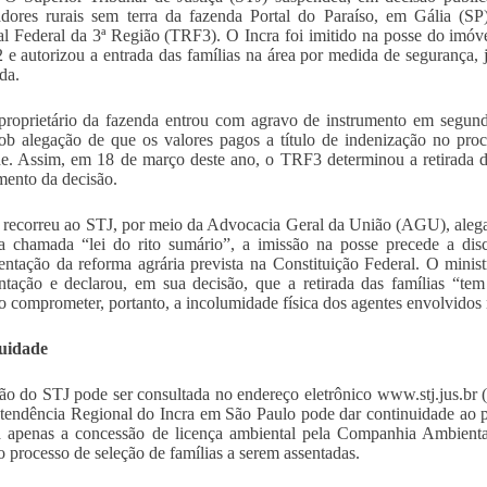
adores rurais sem terra da fazenda Portal do Paraíso, em Gália (SP
l Federal da 3ª Região (TRF3). O Incra foi imitido na posse do imóve
 e autorizou a entrada das famílias na área por medida de segurança,
da.
roprietário da fazenda entrou com agravo de instrumento em segunda
ob alegação de que os valores pagos a título de indenização no pro
de. Assim, em 18 de março deste ano, o TRF3 determinou a retirada d
ento da decisão.
 recorreu ao STJ, por meio da Advocacia Geral da União (AGU), ale
a chamada “lei do rito sumário”, a imissão na posse precede a dis
ntação da reforma agrária prevista na Constituição Federal. O minist
tação e declarou, em sua decisão, que a retirada das famílias “tem 
 comprometer, portanto, a incolumidade física dos agentes envolvidos 
uidade
ão do STJ pode ser consultada no endereço eletrônico www.stj.jus.br
tendência Regional do Incra em São Paulo pode dar continuidade ao 
 apenas a concessão de licença ambiental pela Companhia Ambienta
ao processo de seleção de famílias a serem assentadas.