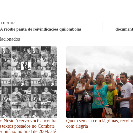
TERIOR
A recebe pauta de reivindicações quilombolas
documenta
elacionados
: Neste Acervo você encontra
Quem semeia com lágrimas, recolh
s textos postados no Combate
com alegria
u início, no final de 2009, até