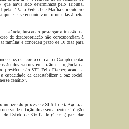
), que havia sido determinada pelo Tribunal
l pela 1ª Vara Federal de Marília em outubro
 já que elas se encontravam acampadas à beira
 instância, buscando postergar a imissão na
cesso de desapropriação não correspondiam à
as famílias e concedeu prazo de 10 dias para
gando que, de acordo com a Lei Complementar
cussão dos valores em razão da urgência na
ro presidente do STJ, Felix Fischer, acatou a
a capacidade de desestabilizar a paz social,
nesse cenário”.
 (o número do processo é SLS 1517). Agora, a
processo de criação do assentamento. O órgão
l do Estado de São Paulo (Cetesb) para dar