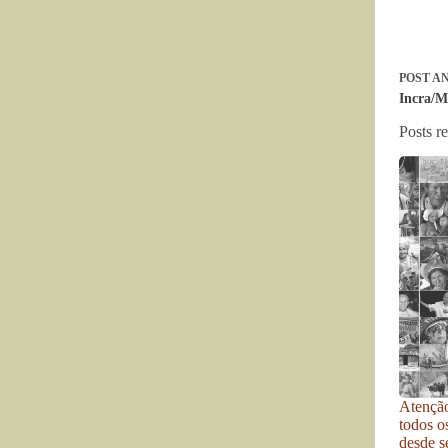
POST
AN
Incra/M
Posts r
Atenção
todos o
desde se