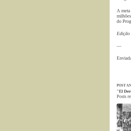
A meta 
milhões
do Prog
Edição
—
Enviada
POST
AN
"El Der
Posts r