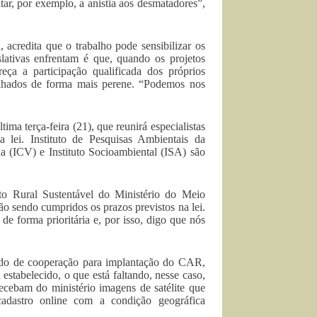
itar, por exemplo, a anistia aos desmatadores”,
 acredita que o trabalho pode sensibilizar os
ativas enfrentam é que, quando os projetos
ça a participação qualificada dos próprios
alhados de forma mais perene. “Podemos nos
ma terça-feira (21), que reunirá especialistas
lei. Instituto de Pesquisas Ambientais da
 (ICV) e Instituto Socioambiental (ISA) são
to Rural Sustentável do Ministério do Meio
o sendo cumpridos os prazos previstos na lei.
e forma prioritária e, por isso, digo que nós
rdo de cooperação para implantação do CAR,
estabelecido, o que está faltando, nesse caso,
recebam do ministério imagens de satélite que
 cadastro online com a condição geográfica