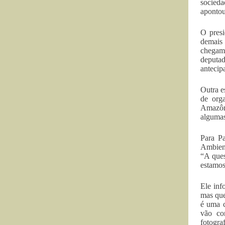
socieda
apontou
O presi
demais 
chegam
deputad
antecip
Outra e
de org
Amazôni
algumas
Para Pa
Ambient
“A ques
estamos
Ele inf
mas que
é uma c
vão co
fotogra