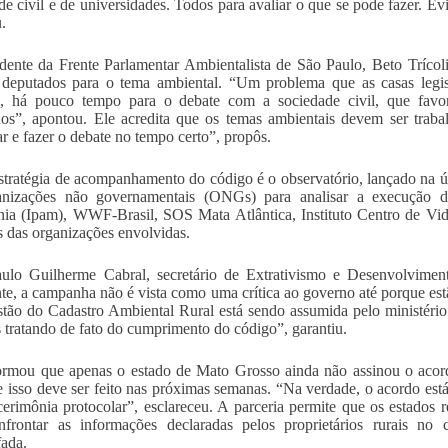
de civil e de universidades. Todos para avaliar o que se pode fazer. Ev
.
dente da Frente Parlamentar Ambientalista de São Paulo, Beto Trícoli,
deputados para o tema ambiental. “Um problema que as casas legisl
, há pouco tempo para o debate com a sociedade civil, que favore
os”, apontou. Ele acredita que os temas ambientais devem ser trab
ar e fazer o debate no tempo certo”, propôs.
stratégia de acompanhamento do código é o observatório, lançado na últi
anizações não governamentais (ONGs) para analisar a execução da 
a (Ipam), WWF-Brasil, SOS Mata Atlântica, Instituto Centro de Vida
 das organizações envolvidas.
ulo Guilherme Cabral, secretário de Extrativismo e Desenvolvimen
e, a campanha não é vista como uma crítica ao governo até porque estã
tão do Cadastro Ambiental Rural está sendo assumida pelo ministério d
 tratando de fato do cumprimento do código”, garantiu.
ormou que apenas o estado de Mato Grosso ainda não assinou o aco
 isso deve ser feito nas próximas semanas. “Na verdade, o acordo está 
erimônia protocolar”, esclareceu. A parceria permite que os estados 
nfrontar as informações declaradas pelos proprietários rurais no
fada.