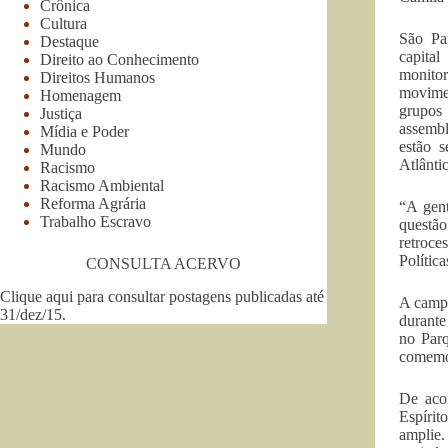
Crônica
Cultura
São Pa
Destaque
capita
Direito ao Conhecimento
monitor
Direitos Humanos
movime
Homenagem
grupos 
Justiça
assembl
Mídia e Poder
estão 
Mundo
Atlânti
Racismo
Racismo Ambiental
Reforma Agrária
“A gent
Trabalho Escravo
questã
retroce
Polític
CONSULTA ACERVO
Clique aqui para consultar postagens publicadas até
A campa
31/dez/15
.
durante
no Parq
comemor
De aco
Espírit
amplie.