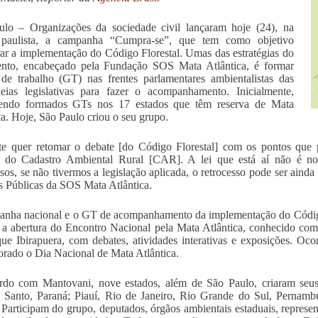
ulo – Organizações da sociedade civil lançaram hoje (24), na
l paulista, a campanha “Cumpra-se”, que tem como objetivo
ar a implementação do Código Florestal. Umas das estratégias do
nto, encabeçado pela Fundação SOS Mata Atlântica, é formar
de trabalho (GT) nas frentes parlamentares ambientalistas das
eias legislativas para fazer o acompanhamento. Inicialmente,
sendo formados GTs nos 17 estados que têm reserva de Mata
ca. Hoje, São Paulo criou o seu grupo.
e quer retomar o debate [do Código Florestal] com os pontos que p
o do Cadastro Ambiental Rural [CAR]. A lei que está aí não é nos
ssos, se não tivermos a legislação aplicada, o retrocesso pode ser aind
as Públicas da SOS Mata Atlântica.
nha nacional e o GT de acompanhamento da implementação do Código 
 a abertura do Encontro Nacional pela Mata Atlântica, conhecido co
ue Ibirapuera, com debates, atividades interativas e exposições. Oc
ado o Dia Nacional de Mata Atlântica.
rdo com Mantovani, nove estados, além de São Paulo, criaram seu
o Santo, Paraná; Piauí, Rio de Janeiro, Rio Grande do Sul, Pernamb
 Participam do grupo, deputados, órgãos ambientais estaduais, represen