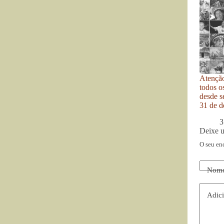
Atenção
todos o
desde se
31 de d
3
Deixe 
O seu en
Nom
Adici