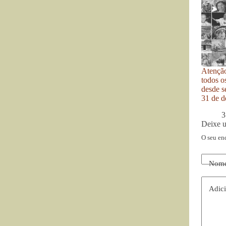
Atenção
todos o
desde se
31 de d
3
Deixe 
O seu en
Nom
Adici