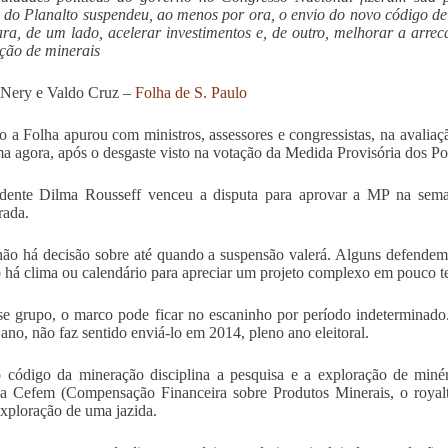
 do Planalto suspendeu, ao menos por ora, o envio do novo código de
ara, de um lado, acelerar investimentos e, de outro, melhorar a arre
ção de minerais
 Nery e Valdo Cruz –
Folha de S. Paulo
 a Folha apurou com ministros, assessores e congressistas, na avaliaç
ma agora, após o desgaste visto na votação da Medida Provisória dos Po
idente Dilma Rousseff venceu a disputa para aprovar a MP na sem
rada.
ão há decisão sobre até quando a suspensão valerá. Alguns defendem
 há clima ou calendário para apreciar um projeto complexo em pouco 
se grupo, o marco pode ficar no escaninho por período indeterminad
e ano, não faz sentido enviá-lo em 2014, pleno ano eleitoral.
código da mineração disciplina a pesquisa e a exploração de minér
a Cefem (Compensação Financeira sobre Produtos Minerais, o royal
exploração de uma jazida.