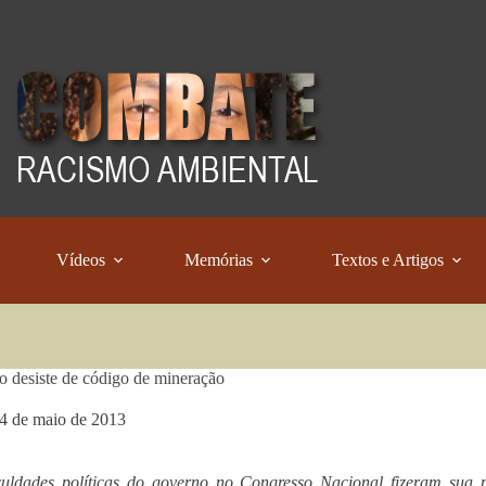
Vídeos
Memórias
Textos e Artigos
 desiste de código de mineração
4 de maio de 2013
culdades políticas do governo no Congresso Nacional fizeram sua p