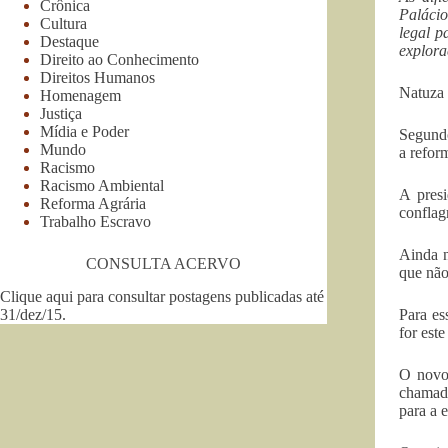
Crônica
Palácio
Cultura
legal p
Destaque
explora
Direito ao Conhecimento
Direitos Humanos
Natuza
Homenagem
Justiça
Mídia e Poder
Segundo
Mundo
a refor
Racismo
Racismo Ambiental
A pres
Reforma Agrária
conflag
Trabalho Escravo
Ainda n
CONSULTA ACERVO
que não
Clique aqui para consultar postagens publicadas até
31/dez/15
.
Para es
for est
O novo 
chamad
para a 