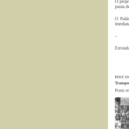
O proje
pauta d
O Palá
imediata
–
Enviada
POST
AN
Transpo
Posts r