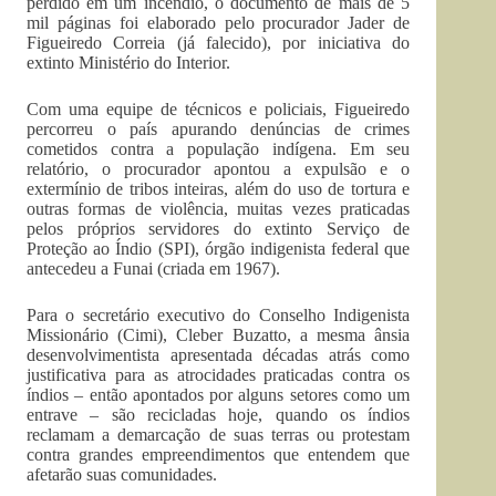
perdido em um incêndio, o documento de mais de 5
mil páginas foi elaborado pelo procurador Jader de
Figueiredo Correia (já falecido), por iniciativa do
extinto Ministério do Interior.
Com uma equipe de técnicos e policiais, Figueiredo
percorreu o país apurando denúncias de crimes
cometidos contra a população indígena. Em seu
relatório, o procurador apontou a expulsão e o
extermínio de tribos inteiras, além do uso de tortura e
outras formas de violência, muitas vezes praticadas
pelos próprios servidores do extinto Serviço de
Proteção ao Índio (SPI), órgão indigenista federal que
antecedeu a Funai (criada em 1967).
Para o secretário executivo do Conselho Indigenista
Missionário (Cimi), Cleber Buzatto, a mesma ânsia
desenvolvimentista apresentada décadas atrás como
justificativa para as atrocidades praticadas contra os
índios – então apontados por alguns setores como um
entrave – são recicladas hoje, quando os índios
reclamam a demarcação de suas terras ou protestam
contra grandes empreendimentos que entendem que
afetarão suas comunidades.