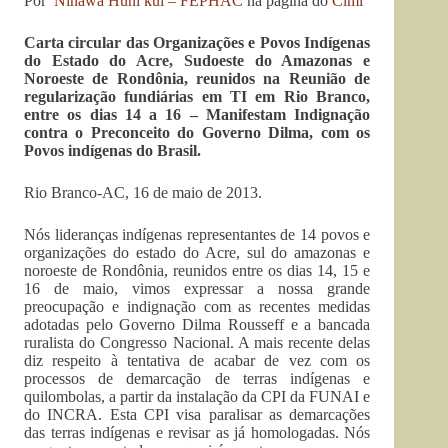
Por
Ninawa Huni kui – FEPHAC
na página do
Cimi
Carta circular das Organizações e Povos Indígenas
do Estado do Acre, Sudoeste do Amazonas e
Noroeste de Rondônia, reunidos na Reunião de
regularização fundiárias em TI em Rio Branco,
entre os dias 14 a 16 – Manifestam Indignação
contra o Preconceito do Governo Dilma, com os
Povos indígenas do Brasil.
Rio Branco-AC, 16 de maio de 2013.
Nós lideranças indígenas representantes de 14 povos e
organizações do estado do Acre, sul do amazonas e
noroeste de Rondônia, reunidos entre os dias 14, 15 e
16 de maio, vimos expressar a nossa grande
preocupação e indignação com as recentes medidas
adotadas pelo Governo Dilma Rousseff e a bancada
ruralista do Congresso Nacional. A mais recente delas
diz respeito à tentativa de acabar de vez com os
processos de demarcação de terras indígenas e
quilombolas, a partir da instalação da CPI da FUNAI e
do INCRA. Esta CPI visa paralisar as demarcações
das terras indígenas e revisar as já homologadas. Nós