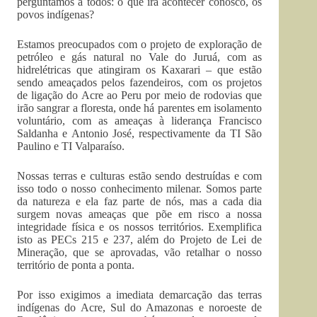
perguntamos a todos: o que irá acontecer conosco, os
povos indígenas?
Estamos preocupados com o projeto de exploração de
petróleo e gás natural no Vale do Juruá, com as
hidrelétricas que atingiram os Kaxarari – que estão
sendo ameaçados pelos fazendeiros, com os projetos
de ligação do Acre ao Peru por meio de rodovias que
irão sangrar a floresta, onde há parentes em isolamento
voluntário, com as ameaças à liderança Francisco
Saldanha e Antonio José, respectivamente da TI São
Paulino e TI Valparaíso.
Nossas terras e culturas estão sendo destruídas e com
isso todo o nosso conhecimento milenar. Somos parte
da natureza e ela faz parte de nós, mas a cada dia
surgem novas ameaças que põe em risco a nossa
integridade física e os nossos territórios. Exemplifica
isto as PECs 215 e 237, além do Projeto de Lei de
Mineração, que se aprovadas, vão retalhar o nosso
território de ponta a ponta.
Por isso exigimos a imediata demarcação das terras
indígenas do Acre, Sul do Amazonas e noroeste de