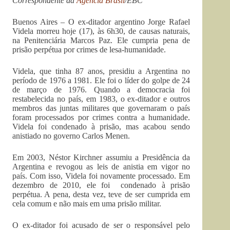
Correspondente da
Agência Brasil
/EBC
Buenos Aires – O ex-ditador argentino Jorge Rafael
Videla morreu hoje (17), às 6h30, de causas naturais,
na Penitenciária Marcos Paz. Ele cumpria pena de
prisão perpétua por crimes de lesa-humanidade.
Videla, que tinha 87 anos, presidiu a Argentina no
período de 1976 a 1981. Ele foi o líder do golpe de 24
de março de 1976. Quando a democracia foi
restabelecida no país, em 1983, o ex-ditador e outros
membros das juntas militares que governaram o país
foram processados por crimes contra a humanidade.
Videla foi condenado à prisão, mas acabou sendo
anistiado no governo Carlos Menen.
Em 2003, Néstor Kirchner assumiu a Presidência da
Argentina e revogou as leis de anistia em vigor no
país. Com isso, Videla foi novamente processado. Em
dezembro de 2010, ele foi condenado à prisão
perpétua. A pena, desta vez, teve de ser cumprida em
cela comum e não mais em uma prisão militar.
O ex-ditador foi acusado de ser o responsável pelo