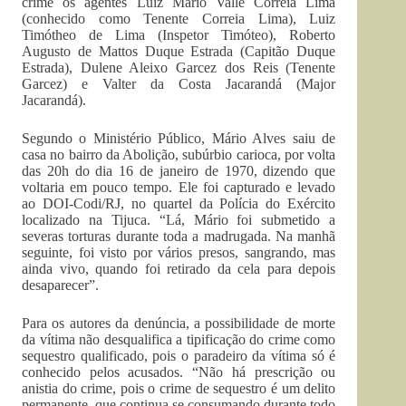
crime os agentes Luiz Mário Valle Correia Lima
(conhecido como Tenente Correia Lima), Luiz
Timótheo de Lima (Inspetor Timóteo), Roberto
Augusto de Mattos Duque Estrada (Capitão Duque
Estrada), Dulene Aleixo Garcez dos Reis (Tenente
Garcez) e Valter da Costa Jacarandá (Major
Jacarandá).
Segundo o Ministério Público, Mário Alves saiu de
casa no bairro da Abolição, subúrbio carioca, por volta
das 20h do dia 16 de janeiro de 1970, dizendo que
voltaria em pouco tempo. Ele foi capturado e levado
ao DOI-Codi/RJ, no quartel da Polícia do Exército
localizado na Tijuca. “Lá, Mário foi submetido a
severas torturas durante toda a madrugada. Na manhã
seguinte, foi visto por vários presos, sangrando, mas
ainda vivo, quando foi retirado da cela para depois
desaparecer”.
Para os autores da denúncia, a possibilidade de morte
da vítima não desqualifica a tipificação do crime como
sequestro qualificado, pois o paradeiro da vítima só é
conhecido pelos acusados. “Não há prescrição ou
anistia do crime, pois o crime de sequestro é um delito
permanente, que continua se consumando durante todo