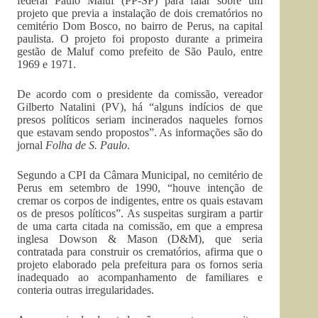
federal Paulo Maluf (PP-SP) para falar sobre um
projeto que previa a instalação de dois crematórios no
cemitério Dom Bosco, no bairro de Perus, na capital
paulista. O projeto foi proposto durante a primeira
gestão de Maluf como prefeito de São Paulo, entre
1969 e 1971.
De acordo com o presidente da comissão, vereador
Gilberto Natalini (PV), há “alguns indícios de que
presos políticos seriam incinerados naqueles fornos
que estavam sendo propostos”. As informações são do
jornal
Folha de S. Paulo
.
Segundo a CPI da Câmara Municipal, no cemitério de
Perus em setembro de 1990, “houve intenção de
cremar os corpos de indigentes, entre os quais estavam
os de presos políticos”. As suspeitas surgiram a partir
de uma carta citada na comissão, em que a empresa
inglesa Dowson & Mason (D&M), que seria
contratada para construir os crematórios, afirma que o
projeto elaborado pela prefeitura para os fornos seria
inadequado ao acompanhamento de familiares e
conteria outras irregularidades.