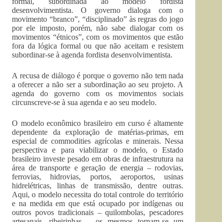
formal, subordinada ao modelo fordista
desenvolvimentista. O governo dialoga com o
movimento “branco”, “disciplinado” às regras do jogo
por ele imposto, porém, não sabe dialogar com os
movimentos “étnicos”, com os movimentos que estão
fora da lógica formal ou que não aceitam e resistem
subordinar-se à agenda fordista desenvolvimentista.
A recusa de diálogo é porque o governo não tem nada
a oferecer a não ser a subordinação ao seu projeto. A
agenda do governo com os movimentos sociais
circunscreve-se à sua agenda e ao seu modelo.
O modelo econômico brasileiro em curso é altamente
dependente da exploração de matérias-primas, em
especial de commodities agrícolas e minerais. Nessa
perspectiva e para viabilizar o modelo, o Estado
brasileiro investe pesado em obras de infraestrutura na
área de transporte e geração de energia – rodovias,
ferrovias, hidrovias, portos, aeroportos, usinas
hidrelétricas, linhas de transmissão, dentre outras.
Aqui, o modelo necessita do total controle do território
e na medida em que está ocupado por indígenas ou
outros povos tradicionais – quilombolas, pescadores
artesanais, ribeirinhas – os mesmos tornam-se um