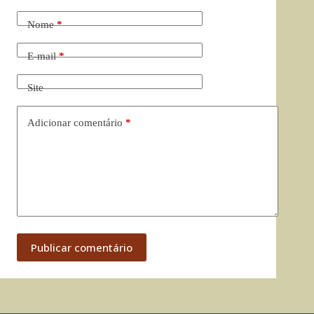
Nome
*
E-mail
*
Site
Adicionar comentário
*
Publicar comentário